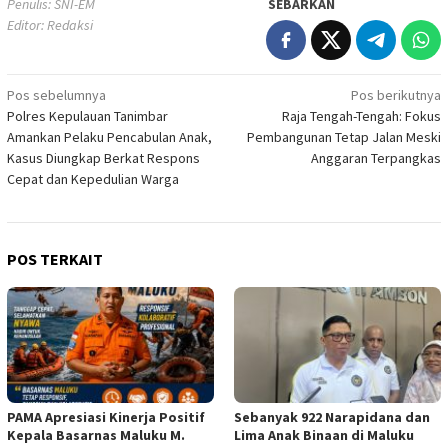
Penulis: SNI-EM
SEBARKAN
Editor: Redaksi
Navigasi
Pos sebelumnya
Pos berikutnya
Polres Kepulauan Tanimbar
Raja Tengah-Tengah: Fokus
pos
Amankan Pelaku Pencabulan Anak,
Pembangunan Tetap Jalan Meski
Kasus Diungkap Berkat Respons
Anggaran Terpangkas
Cepat dan Kepedulian Warga
POS TERKAIT
PAMA Apresiasi Kinerja Positif
Sebanyak 922 Narapidana dan
Kepala Basarnas Maluku M.
Lima Anak Binaan di Maluku