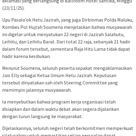
aklamasi yang berlangsung di Ballroom Hotel Santika, Minggu
(23/11/25).
Upu Pasalo’ok Hetu Jazirah, yang juga Dirbinmas Polda Maluku,
Kombes Pol Hujrah Soumena menjelaskan bahwa musyawarah
ini digelar untuk menyatukan 22 negeri di Jazirah Salahutu,
Leihitu, dan Leihitu Barat. Dari total 22 raja, sebanyak 21 hadir
dalam forum tersebut, sementara Raja Hitu Lama tidak dapat
hadir karena kesibukan.
Menurut Soumena, seluruh peserta sepakat mengaklamasikan
Jais Elly sebagai Ketua Umum Hetu Jazirah. Keputusan
tersebut dinyatakan sah oleh Steering Committee yang
memimpin jalannya musyawarah.
Ia menyebutkan bahwa program kerja organisasi telah
disiapkan dan dalam waktu dekat akan segera dijalankan
dengan turun langsung ke masyarakat.
Dijelaskannya, seluruh negeri telah berkomitmen memperkuat
silaturahmi untuk memastikan setiap persoalan dapat