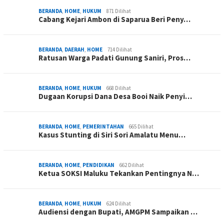
BERANDA
,
HOME
,
HUKUM
871 Dilihat
Cabang Kejari Ambon di Saparua Beri Peny…
BERANDA
,
DAERAH
,
HOME
714 Dilihat
Ratusan Warga Padati Gunung Saniri, Pros…
BERANDA
,
HOME
,
HUKUM
668 Dilihat
Dugaan Korupsi Dana Desa Booi Naik Penyi…
BERANDA
,
HOME
,
PEMERINTAHAN
665 Dilihat
Kasus Stunting di Siri Sori Amalatu Menu…
BERANDA
,
HOME
,
PENDIDIKAN
662 Dilihat
Ketua SOKSI Maluku Tekankan Pentingnya N…
BERANDA
,
HOME
,
HUKUM
624 Dilihat
Audiensi dengan Bupati, AMGPM Sampaikan …