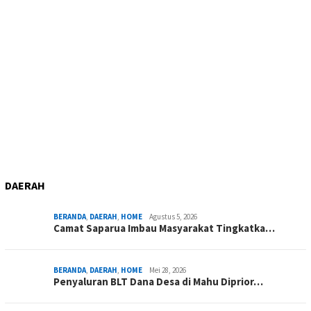
DAERAH
BERANDA
,
DAERAH
,
HOME
Agustus 5, 2026
Camat Saparua Imbau Masyarakat Tingkatka…
BERANDA
,
DAERAH
,
HOME
Mei 28, 2026
Penyaluran BLT Dana Desa di Mahu Diprior…