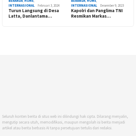
BERANDA
,
HOME
,
BERANDA
,
HOME
,
INTERNASIONAL
Februari 3, 2024
INTERNASIONAL
Desember 9, 2023
Turun Langsung di Desa
Kapolri dan Panglima TNI
Latta, Danlantama…
Resmikan Markas…
Seluruh konten berita di situs web ini dilindungi hak cipta. Dilarang menyalin,
mengutip secara utuh, memodifikasi, maupun mengolah isi berita menjadi
artikel atau berita berbasis AI tanpa persetujuan tertulis dari redaksi.