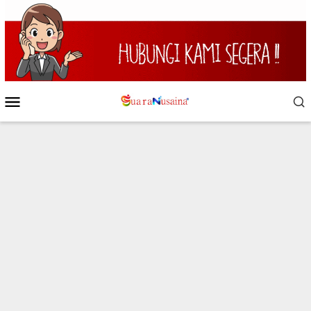
Loncat
ke
konten
Menu
Mobile