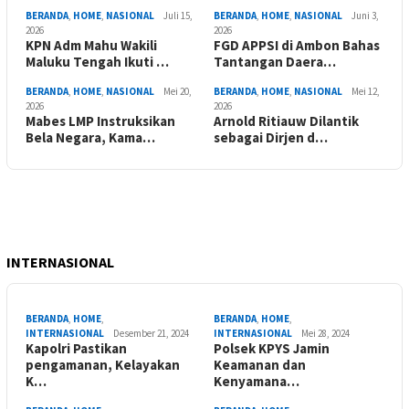
BERANDA
,
HOME
,
NASIONAL
Juli 15,
BERANDA
,
HOME
,
NASIONAL
Juni 3,
2026
2026
KPN Adm Mahu Wakili
FGD APPSI di Ambon Bahas
Maluku Tengah Ikuti …
Tantangan Daera…
BERANDA
,
HOME
,
NASIONAL
Mei 20,
BERANDA
,
HOME
,
NASIONAL
Mei 12,
2026
2026
Mabes LMP Instruksikan
Arnold Ritiauw Dilantik
Bela Negara, Kama…
sebagai Dirjen d…
INTERNASIONAL
BERANDA
,
HOME
,
BERANDA
,
HOME
,
INTERNASIONAL
Desember 21, 2024
INTERNASIONAL
Mei 28, 2024
Kapolri Pastikan
Polsek KPYS Jamin
pengamanan, Kelayakan
Keamanan dan
K…
Kenyamana…