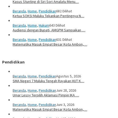
Kasus Stunting di Siri Sori Amalatu Menu…
Beranda
,
Home
,
Pendidikan
682 Dilihat
Ketua SOKSI Maluku Tekankan Pentingnya N…
Beranda
,
Home
,
Hukum
643 Dilihat
Audiensi dengan Bupati, AMGPM Sampaikan …
Beranda
,
Home
,
Pendidikan
631 Dilihat
Matematika Masuk Empat Besar Kota Ambon,…
Pendidikan
Beranda
,
Home
,
Pendidikan
Agustus 5, 2026
SMA Negeri 7 Maluku Tengah Rayakan HUT K…
Beranda
,
Home
,
Pendidikan
Juni 28, 2026
Umar Lessy Terpilih Aklamasi Pimpin IKA …
Beranda
,
Home
,
Pendidikan
Juni 3, 2026
Matematika Masuk Empat Besar Kota Ambon,…