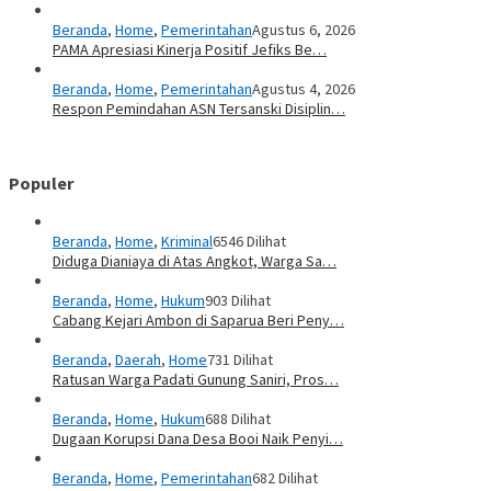
Beranda
,
Home
,
Pemerintahan
Agustus 6, 2026
PAMA Apresiasi Kinerja Positif Jefiks Be…
Beranda
,
Home
,
Pemerintahan
Agustus 4, 2026
Respon Pemindahan ASN Tersanski Disiplin…
Populer
Beranda
,
Home
,
Kriminal
6546 Dilihat
Diduga Dianiaya di Atas Angkot, Warga Sa…
Beranda
,
Home
,
Hukum
903 Dilihat
Cabang Kejari Ambon di Saparua Beri Peny…
Beranda
,
Daerah
,
Home
731 Dilihat
Ratusan Warga Padati Gunung Saniri, Pros…
Beranda
,
Home
,
Hukum
688 Dilihat
Dugaan Korupsi Dana Desa Booi Naik Penyi…
Beranda
,
Home
,
Pemerintahan
682 Dilihat