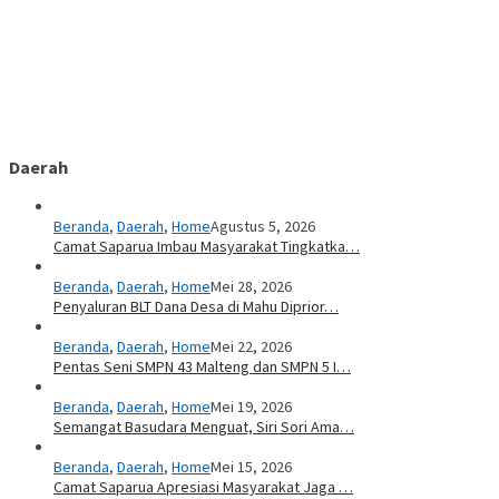
Daerah
Beranda
,
Daerah
,
Home
Agustus 5, 2026
Camat Saparua Imbau Masyarakat Tingkatka…
Beranda
,
Daerah
,
Home
Mei 28, 2026
Penyaluran BLT Dana Desa di Mahu Diprior…
Beranda
,
Daerah
,
Home
Mei 22, 2026
Pentas Seni SMPN 43 Malteng dan SMPN 5 I…
Beranda
,
Daerah
,
Home
Mei 19, 2026
Semangat Basudara Menguat, Siri Sori Ama…
Beranda
,
Daerah
,
Home
Mei 15, 2026
Camat Saparua Apresiasi Masyarakat Jaga …