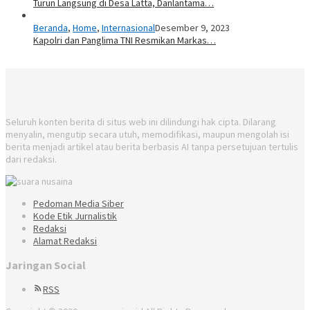
Turun Langsung di Desa Latta, Danlantama…
Beranda
,
Home
,
Internasional
Desember 9, 2023
Kapolri dan Panglima TNI Resmikan Markas…
Seluruh konten berita di situs web ini dilindungi hak cipta. Dilarang
menyalin, mengutip secara utuh, memodifikasi, maupun mengolah isi
berita menjadi artikel atau berita berbasis AI tanpa persetujuan tertulis
dari redaksi.
Pedoman Media Siber
Kode Etik Jurnalistik
Redaksi
Alamat Redaksi
Jaringan Social
RSS