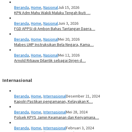
Beranda
,
Home
,
Nasional
Juli 15, 2026
KPN Adm Mahu Wakili Maluku Tengah Ikuti …
Beranda
,
Home
,
Nasional
Juni 3, 2026
FGD APPSI di Ambon Bahas Tantangan Daera…
Beranda
,
Home
,
Nasional
Mei 20, 2026
Mabes LMP Instruksikan Bela Negara, Kama…
Beranda
,
Home
,
Nasional
Mei 12, 2026
Arnold Ritiauw Dilantik sebagai Dirjen d…
Internasional
Beranda
,
Home
,
Internasional
Desember 21, 2024
Kapolri Pastikan pengamanan, Kelayakan K…
Beranda
,
Home
,
Internasional
Mei 28, 2024
Polsek KPYS Jamin Keamanan dan Kenyamana…
Beranda
,
Home
,
Internasional
Februari 3, 2024