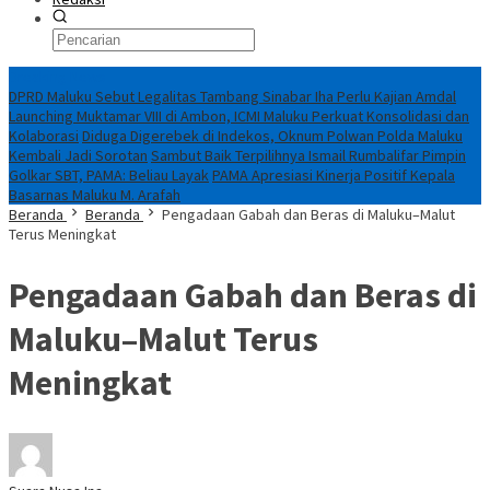
Breaking News
DPRD Maluku Sebut Legalitas Tambang Sinabar Iha Perlu Kajian Amdal
Launching Muktamar VIII di Ambon, ICMI Maluku Perkuat Konsolidasi dan
Kolaborasi
Diduga Digerebek di Indekos, Oknum Polwan Polda Maluku
Kembali Jadi Sorotan
Sambut Baik Terpilihnya Ismail Rumbalifar Pimpin
Golkar SBT, PAMA: Beliau Layak
PAMA Apresiasi Kinerja Positif Kepala
Basarnas Maluku M. Arafah
Beranda
Beranda
Pengadaan Gabah dan Beras di Maluku–Malut
Terus Meningkat
Pengadaan Gabah dan Beras di
Maluku–Malut Terus
Meningkat