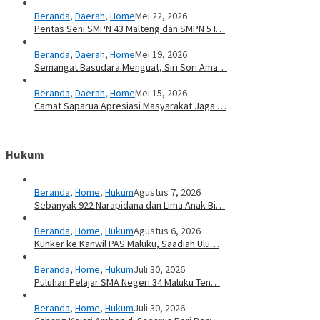
Beranda
,
Daerah
,
Home
Mei 22, 2026
Pentas Seni SMPN 43 Malteng dan SMPN 5 I…
Beranda
,
Daerah
,
Home
Mei 19, 2026
Semangat Basudara Menguat, Siri Sori Ama…
Beranda
,
Daerah
,
Home
Mei 15, 2026
Camat Saparua Apresiasi Masyarakat Jaga …
Hukum
Beranda
,
Home
,
Hukum
Agustus 7, 2026
Sebanyak 922 Narapidana dan Lima Anak Bi…
Beranda
,
Home
,
Hukum
Agustus 6, 2026
Kunker ke Kanwil PAS Maluku, Saadiah Ulu…
Beranda
,
Home
,
Hukum
Juli 30, 2026
Puluhan Pelajar SMA Negeri 34 Maluku Ten…
Beranda
,
Home
,
Hukum
Juli 30, 2026