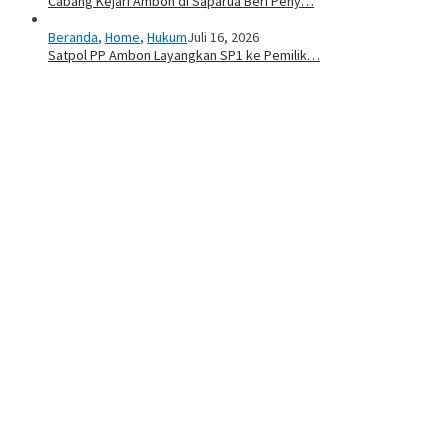
Cabang Kejari Ambon di Saparua Beri Peny…
Beranda
,
Home
,
Hukum
Juli 16, 2026
Satpol PP Ambon Layangkan SP1 ke Pemilik…