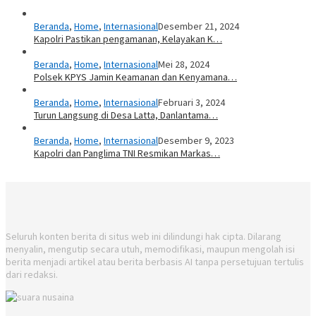
Beranda
,
Home
,
Internasional
Desember 21, 2024
Kapolri Pastikan pengamanan, Kelayakan K…
Beranda
,
Home
,
Internasional
Mei 28, 2024
Polsek KPYS Jamin Keamanan dan Kenyamana…
Beranda
,
Home
,
Internasional
Februari 3, 2024
Turun Langsung di Desa Latta, Danlantama…
Beranda
,
Home
,
Internasional
Desember 9, 2023
Kapolri dan Panglima TNI Resmikan Markas…
Seluruh konten berita di situs web ini dilindungi hak cipta. Dilarang
menyalin, mengutip secara utuh, memodifikasi, maupun mengolah isi
berita menjadi artikel atau berita berbasis AI tanpa persetujuan tertulis
dari redaksi.