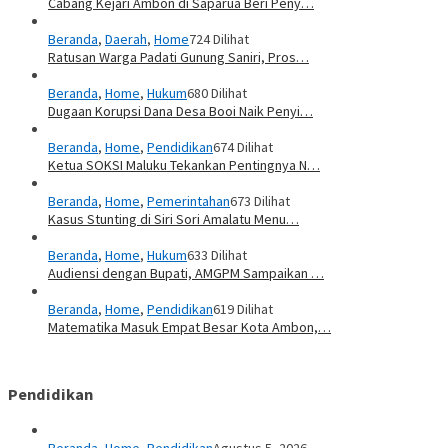
Cabang Kejari Ambon di Saparua Beri Peny…
Beranda
,
Daerah
,
Home
724 Dilihat
Ratusan Warga Padati Gunung Saniri, Pros…
Beranda
,
Home
,
Hukum
680 Dilihat
Dugaan Korupsi Dana Desa Booi Naik Penyi…
Beranda
,
Home
,
Pendidikan
674 Dilihat
Ketua SOKSI Maluku Tekankan Pentingnya N…
Beranda
,
Home
,
Pemerintahan
673 Dilihat
Kasus Stunting di Siri Sori Amalatu Menu…
Beranda
,
Home
,
Hukum
633 Dilihat
Audiensi dengan Bupati, AMGPM Sampaikan …
Beranda
,
Home
,
Pendidikan
619 Dilihat
Matematika Masuk Empat Besar Kota Ambon,…
Pendidikan
Beranda
,
Home
,
Pendidikan
Agustus 5, 2026