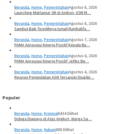
Beranda
,
Home
,
Pemerintahan
Agustus 8, 2026
Launching Muktamar VIII di Ambon, ICMI M…
Beranda
,
Home
,
Pemerintahan
Agustus 8, 2026
Sambut Baik Terpilihnya Ismail Rumbalifa…
Beranda
,
Home
,
Pemerintahan
Agustus 7, 2026
PAMA Apresiasi Kinerja Positif Kepala Ba…
Beranda
,
Home
,
Pemerintahan
Agustus 6, 2026
PAMA Apresiasi Kinerja Positif Jefiks Be…
Beranda
,
Home
,
Pemerintahan
Agustus 4, 2026
Respon Pemindahan ASN Tersanski Disiplin…
Populer
Beranda
,
Home
,
Kriminal
6434 Dilihat
Diduga Dianiaya di Atas Angkot, Warga Sa…
Beranda
,
Home
,
Hukum
888 Dilihat