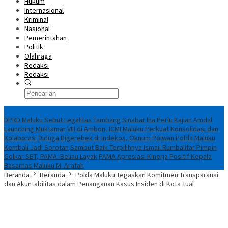
Hukum
Internasional
Kriminal
Nasional
Pemerintahan
Politik
Olahraga
Redaksi
Redaksi
Breaking News
DPRD Maluku Sebut Legalitas Tambang Sinabar Iha Perlu Kajian Amdal
Launching Muktamar VIII di Ambon, ICMI Maluku Perkuat Konsolidasi dan
Kolaborasi
Diduga Digerebek di Indekos, Oknum Polwan Polda Maluku
Kembali Jadi Sorotan
Sambut Baik Terpilihnya Ismail Rumbalifar Pimpin
Golkar SBT, PAMA: Beliau Layak
PAMA Apresiasi Kinerja Positif Kepala
Basarnas Maluku M. Arafah
Beranda
Beranda
Polda Maluku Tegaskan Komitmen Transparansi
dan Akuntabilitas dalam Penanganan Kasus Insiden di Kota Tual