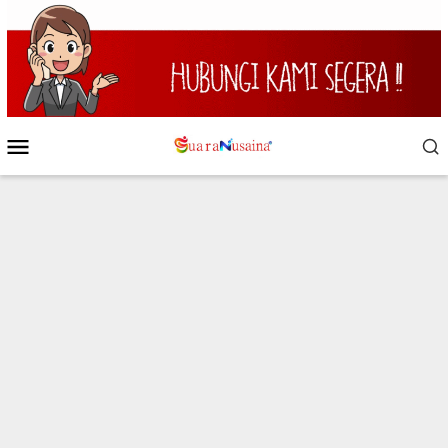
Loncat
ke
konten
Menu
Mobile