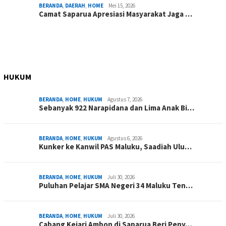
BERANDA
,
DAERAH
,
HOME
Mei 15, 2026
Camat Saparua Apresiasi Masyarakat Jaga …
HUKUM
BERANDA
,
HOME
,
HUKUM
Agustus 7, 2026
Sebanyak 922 Narapidana dan Lima Anak Bi…
BERANDA
,
HOME
,
HUKUM
Agustus 6, 2026
Kunker ke Kanwil PAS Maluku, Saadiah Ulu…
BERANDA
,
HOME
,
HUKUM
Juli 30, 2026
Puluhan Pelajar SMA Negeri 34 Maluku Ten…
BERANDA
,
HOME
,
HUKUM
Juli 30, 2026
Cabang Kejari Ambon di Saparua Beri Peny…