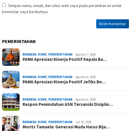
Simpan nama, email, dan situs web saya pada peramban ini untuk
komentar saya berikutnya.
PEMERINTAHAN
BERANDA
,
HOME
,
PEMERINTAHAN
Agustus 7, 2026
PAMA Apresiasi Kinerja Positif Kepala Ba…
BERANDA
,
HOME
,
PEMERINTAHAN
Agustus 6, 2026
PAMA Apresiasi Kinerja Positif Jefiks Be…
BERANDA
,
HOME
,
PEMERINTAHAN
Agustus 4, 2026
Respon Pemindahan ASN Tersanski Disiplin…
BERANDA
,
HOME
,
PEMERINTAHAN
Juli 30, 2026
Morits Tamaela: Generasi Muda Harus Bija…