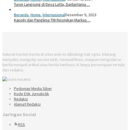
Turun Langsung di Desa Latta, Danlantama…
Beranda
,
Home
,
Internasional
Desember 9, 2023
Kapolri dan Panglima TNI Resmikan Markas…
Seluruh konten berita di situs web ini dilindungi hak cipta. Dilarang
menyalin, mengutip secara utuh, memodifikasi, maupun mengolah isi
berita menjadi artikel atau berita berbasis AI tanpa persetujuan tertulis
dari redaksi.
Pedoman Media Siber
Kode Etik Jurnalistik
Redaksi
Alamat Redaksi
Jaringan Social
RSS