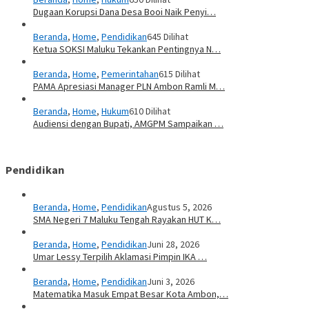
Dugaan Korupsi Dana Desa Booi Naik Penyi…
Beranda
,
Home
,
Pendidikan
645 Dilihat
Ketua SOKSI Maluku Tekankan Pentingnya N…
Beranda
,
Home
,
Pemerintahan
615 Dilihat
PAMA Apresiasi Manager PLN Ambon Ramli M…
Beranda
,
Home
,
Hukum
610 Dilihat
Audiensi dengan Bupati, AMGPM Sampaikan …
Pendidikan
Beranda
,
Home
,
Pendidikan
Agustus 5, 2026
SMA Negeri 7 Maluku Tengah Rayakan HUT K…
Beranda
,
Home
,
Pendidikan
Juni 28, 2026
Umar Lessy Terpilih Aklamasi Pimpin IKA …
Beranda
,
Home
,
Pendidikan
Juni 3, 2026
Matematika Masuk Empat Besar Kota Ambon,…