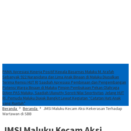
Breaking News
PAMA Apresiasi Kinerja Positif Kepala Basarnas Maluku M. Arafah
Sebanyak 922 Narapidana dan Lima Anak Binaan di Maluku Diusulkan
Terima Remisi HUT RI
Saadiah Apresiasi Pembinaan dan Pengembangan
Potensi Warga Binaan di Maluku
Pimpin Pembukaan Pekan Olahraga
Ditjen PAS Maluku, Saadiah Uluputty Soroti Nilai Sportivitas
Jelang HUT
RI, Pemuda Maluku Diajak Bangkit Lewat Kegiatan “Catatan Hati Anak
yang Runtuh”
Beranda
Beranda
JMSI Maluku Kecam Aksi Kekerasan Terhadap
Wartawan di SBB
JMSI Maluku Kecam Aksi