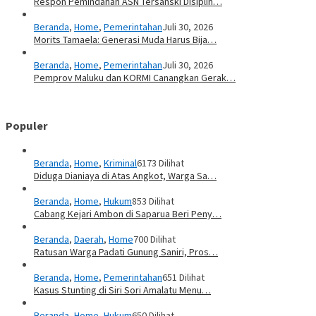
Respon Pemindahan ASN Tersanski Disiplin…
Beranda
,
Home
,
Pemerintahan
Juli 30, 2026
Morits Tamaela: Generasi Muda Harus Bija…
Beranda
,
Home
,
Pemerintahan
Juli 30, 2026
Pemprov Maluku dan KORMI Canangkan Gerak…
Populer
Beranda
,
Home
,
Kriminal
6173 Dilihat
Diduga Dianiaya di Atas Angkot, Warga Sa…
Beranda
,
Home
,
Hukum
853 Dilihat
Cabang Kejari Ambon di Saparua Beri Peny…
Beranda
,
Daerah
,
Home
700 Dilihat
Ratusan Warga Padati Gunung Saniri, Pros…
Beranda
,
Home
,
Pemerintahan
651 Dilihat
Kasus Stunting di Siri Sori Amalatu Menu…
Beranda
,
Home
,
Hukum
650 Dilihat