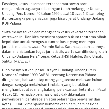
Pasalnya, kasus kekerasan terhadap wartawan saat
menjalankan tugasnya di lapangan telah melanggar Undang-
Undang Pers Nomor 40 tahun 1999 pasal 18 ayat 1. Disamping
itu, tersangka penganiayaan juga bisa dijerat Undang-Undang
KUHPidana.
“Kita menyesalkan dan mengecam kasus kekerasan terhadap
wartawan ini. Dan kita meminta aparat hukum terutama pihak
kepolisian untuk mengusut tuntas kasus yang menimpa
jurnalis malukunews.co, Yasmin Balia. Karena apapun dalihnya,
dalam menjalankan tugas jurnalistik, wartawan dilindungi oleh
Undang-Undang Pers,” tegas Ketua JMSI Maluku, Dino Umah,
Sabtu (6/3/2020).
Dino menyebutkan, pasal 18 ayat 1 Undang-Undang Pers
Nomor 40 tahun 1999 BAB VII tentang Ketentuan Pidana
ditegaskan, bahwa setiap orang yang secara melawan hukum
dengan sengaja melakukan tindakan yang berakibat
menghambat atau menghalangi pelaksanaan ketentuan Pasal
4 ayat (2); Terhadap pers nasional tidak dikenakan
penyensoran, pembredelan atau pelarangan penyiaran dan
ayat (3); Untuk menjamin kemerdekaan pers, pers nasional
mempunyai hak mencari, memperoleh, dan menyebarluaskan