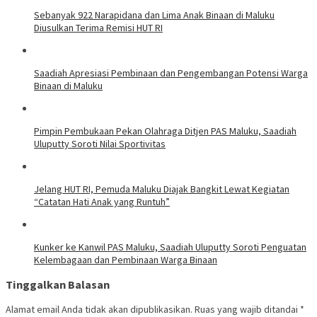
Sebanyak 922 Narapidana dan Lima Anak Binaan di Maluku
Diusulkan Terima Remisi HUT RI
Saadiah Apresiasi Pembinaan dan Pengembangan Potensi Warga
Binaan di Maluku
Pimpin Pembukaan Pekan Olahraga Ditjen PAS Maluku, Saadiah
Uluputty Soroti Nilai Sportivitas
Jelang HUT RI, Pemuda Maluku Diajak Bangkit Lewat Kegiatan
“Catatan Hati Anak yang Runtuh”
Kunker ke Kanwil PAS Maluku, Saadiah Uluputty Soroti Penguatan
Kelembagaan dan Pembinaan Warga Binaan
Tinggalkan Balasan
Alamat email Anda tidak akan dipublikasikan.
Ruas yang wajib ditandai
*