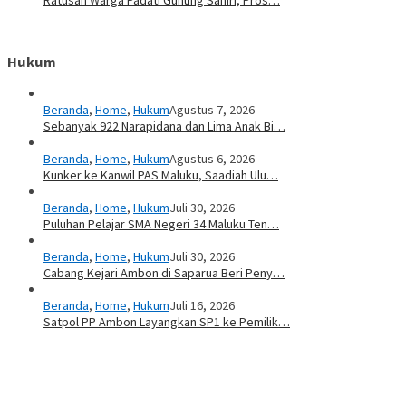
Ratusan Warga Padati Gunung Saniri, Pros…
Hukum
Beranda
,
Home
,
Hukum
Agustus 7, 2026
Sebanyak 922 Narapidana dan Lima Anak Bi…
Beranda
,
Home
,
Hukum
Agustus 6, 2026
Kunker ke Kanwil PAS Maluku, Saadiah Ulu…
Beranda
,
Home
,
Hukum
Juli 30, 2026
Puluhan Pelajar SMA Negeri 34 Maluku Ten…
Beranda
,
Home
,
Hukum
Juli 30, 2026
Cabang Kejari Ambon di Saparua Beri Peny…
Beranda
,
Home
,
Hukum
Juli 16, 2026
Satpol PP Ambon Layangkan SP1 ke Pemilik…