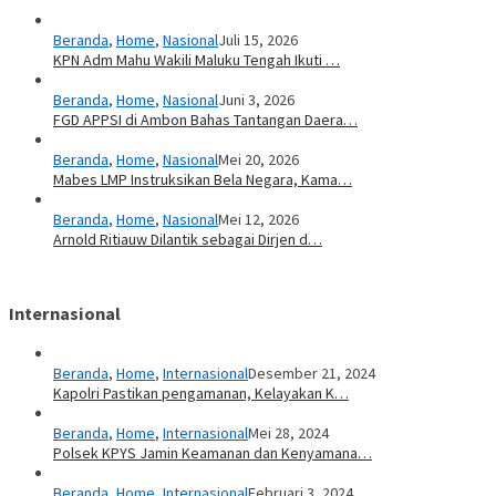
Beranda
,
Home
,
Nasional
Juli 15, 2026
KPN Adm Mahu Wakili Maluku Tengah Ikuti …
Beranda
,
Home
,
Nasional
Juni 3, 2026
FGD APPSI di Ambon Bahas Tantangan Daera…
Beranda
,
Home
,
Nasional
Mei 20, 2026
Mabes LMP Instruksikan Bela Negara, Kama…
Beranda
,
Home
,
Nasional
Mei 12, 2026
Arnold Ritiauw Dilantik sebagai Dirjen d…
Internasional
Beranda
,
Home
,
Internasional
Desember 21, 2024
Kapolri Pastikan pengamanan, Kelayakan K…
Beranda
,
Home
,
Internasional
Mei 28, 2024
Polsek KPYS Jamin Keamanan dan Kenyamana…
Beranda
,
Home
,
Internasional
Februari 3, 2024