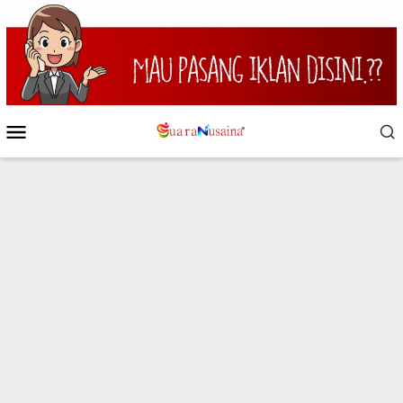
Loncat
ke
konten
Menu
Mobile