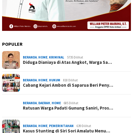
POPULER
BERANDA
,
HOME
,
KRIMINAL
5735 Dilihat
Diduga Dianiaya di Atas Angkot, Warga Sa…
BERANDA
,
HOME
,
HUKUM
818 Dilihat
Cabang Kejari Ambon di Saparua Beri Peny…
BERANDA
,
DAERAH
,
HOME
685 Dilihat
Ratusan Warga Padati Gunung Saniri, Pros…
BERANDA
,
HOME
,
PEMERINTAHAN
639 Dilihat
Kasus Stunting di Siri Sori Amalatu Menu…