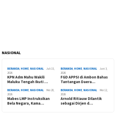
NASIONAL
BERANDA
,
HOME
,
NASIONAL
Juli 15,
BERANDA
,
HOME
,
NASIONAL
Juni 3,
2026
2026
KPN Adm Mahu Wakili
FGD APPSI di Ambon Bahas
Maluku Tengah Ikuti …
Tantangan Daera…
BERANDA
,
HOME
,
NASIONAL
Mei 20,
BERANDA
,
HOME
,
NASIONAL
Mei 12,
2026
2026
Mabes LMP Instruksikan
Arnold Ritiauw Dilantik
Bela Negara, Kama…
sebagai Dirjen d…