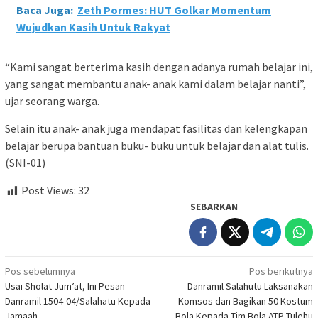
Baca Juga:
Zeth Pormes: HUT Golkar Momentum
Wujudkan Kasih Untuk Rakyat
“Kami sangat berterima kasih dengan adanya rumah belajar ini,
yang sangat membantu anak- anak kami dalam belajar nanti”,
ujar seorang warga.
Selain itu anak- anak juga mendapat fasilitas dan kelengkapan
belajar berupa bantuan buku- buku untuk belajar dan alat tulis.
(SNI-01)
Post Views:
32
SEBARKAN
Navigasi
Pos sebelumnya
Pos berikutnya
Usai Sholat Jum’at, Ini Pesan
Danramil Salahutu Laksanakan
pos
Danramil 1504-04/Salahatu Kepada
Komsos dan Bagikan 50 Kostum
Jamaah
Bola Kepada Tim Bola ATP Tulehu