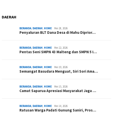
DAERAH
BERANDA
,
DAERAH
,
HOME
Mei 28, 2026
Penyaluran BLT Dana Desa di Mahu Diprior…
BERANDA
,
DAERAH
,
HOME
Mei 22, 2026
Pentas Seni SMPN 43 Malteng dan SMPN 5 I…
BERANDA
,
DAERAH
,
HOME
Mei 19, 2026
Semangat Basudara Menguat, Siri Sori Ama…
BERANDA
,
DAERAH
,
HOME
Mei 15, 2026
Camat Saparua Apresiasi Masyarakat Jaga …
BERANDA
,
DAERAH
,
HOME
Mei 14, 2026
Ratusan Warga Padati Gunung Saniri, Pros…