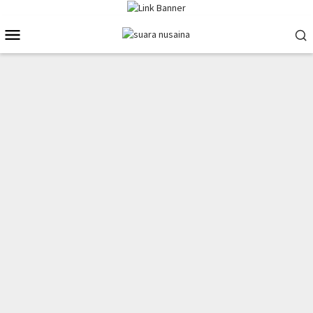
Loncat
ke
Menu
konten
Mobile