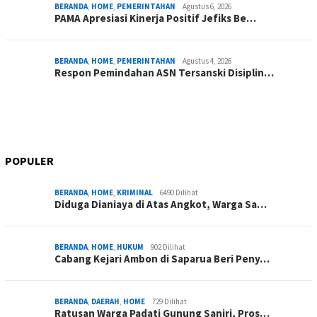
BERANDA
,
HOME
,
PEMERINTAHAN
Agustus 6, 2026
PAMA Apresiasi Kinerja Positif Jefiks Be…
BERANDA
,
HOME
,
PEMERINTAHAN
Agustus 4, 2026
Respon Pemindahan ASN Tersanski Disiplin…
POPULER
BERANDA
,
HOME
,
KRIMINAL
6490 Dilihat
Diduga Dianiaya di Atas Angkot, Warga Sa…
BERANDA
,
HOME
,
HUKUM
902 Dilihat
Cabang Kejari Ambon di Saparua Beri Peny…
BERANDA
,
DAERAH
,
HOME
729 Dilihat
Ratusan Warga Padati Gunung Saniri, Pros…