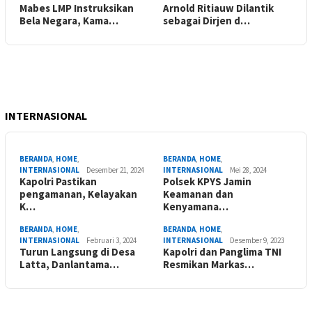
Mabes LMP Instruksikan
Arnold Ritiauw Dilantik
Bela Negara, Kama…
sebagai Dirjen d…
INTERNASIONAL
BERANDA
,
HOME
,
BERANDA
,
HOME
,
INTERNASIONAL
Desember 21, 2024
INTERNASIONAL
Mei 28, 2024
Kapolri Pastikan
Polsek KPYS Jamin
pengamanan, Kelayakan
Keamanan dan
K…
Kenyamana…
BERANDA
,
HOME
,
BERANDA
,
HOME
,
INTERNASIONAL
Februari 3, 2024
INTERNASIONAL
Desember 9, 2023
Turun Langsung di Desa
Kapolri dan Panglima TNI
Latta, Danlantama…
Resmikan Markas…