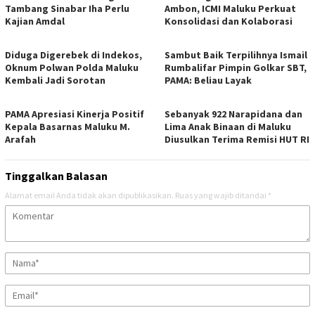
Tambang Sinabar Iha Perlu
Ambon, ICMI Maluku Perkuat
Kajian Amdal
Konsolidasi dan Kolaborasi
Diduga Digerebek di Indekos,
Sambut Baik Terpilihnya Ismail
Oknum Polwan Polda Maluku
Rumbalifar Pimpin Golkar SBT,
Kembali Jadi Sorotan
PAMA: Beliau Layak
PAMA Apresiasi Kinerja Positif
Sebanyak 922 Narapidana dan
Kepala Basarnas Maluku M.
Lima Anak Binaan di Maluku
Arafah
Diusulkan Terima Remisi HUT RI
Tinggalkan Balasan
Alamat email Anda tidak akan dipublikasikan.
Ruas yang wajib ditandai
*