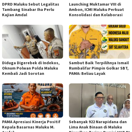
DPRD Maluku Sebut Legalitas
Launching Muktamar VIII di
Tambang Sinabar Iha Perlu
Ambon, ICMI Maluku Perkuat
Kajian Amdal
Konsolidasi dan Kolaborasi
Diduga Digerebek di Indekos,
Sambut Baik Terpilihnya Ismail
Oknum Polwan Polda Maluku
Rumbalifar Pimpin Golkar SBT,
Kembali Jadi Sorotan
PAMA: Beliau Layak
PAMA Apresiasi Kinerja Positif
Sebanyak 922 Narapidana dan
Kepala Basarnas Maluku M.
Lima Anak Binaan di Maluku