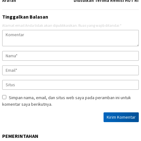
Arafah
Diusulkan Terima Remisi HUT RI
Tinggalkan Balasan
Alamat email Anda tidak akan dipublikasikan.
Ruas yang wajib ditandai
*
Simpan nama, email, dan situs web saya pada peramban ini untuk
komentar saya berikutnya.
PEMERINTAHAN