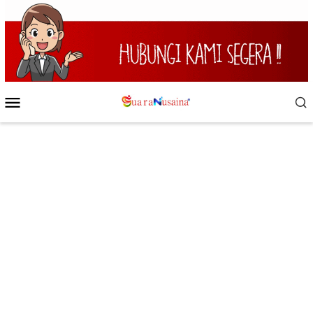
Loncat
ke
konten
Menu
Mobile