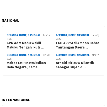
NASIONAL
BERANDA
,
HOME
,
NASIONAL
Juli 15,
BERANDA
,
HOME
,
NASIONAL
Juni 3,
2026
2026
KPN Adm Mahu Wakili
FGD APPSI di Ambon Bahas
Maluku Tengah Ikuti …
Tantangan Daera…
BERANDA
,
HOME
,
NASIONAL
Mei 20,
BERANDA
,
HOME
,
NASIONAL
Mei 12,
2026
2026
Mabes LMP Instruksikan
Arnold Ritiauw Dilantik
Bela Negara, Kama…
sebagai Dirjen d…
INTERNASIONAL