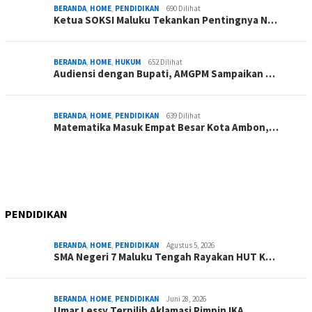
BERANDA
,
HOME
,
PENDIDIKAN
690 Dilihat
Ketua SOKSI Maluku Tekankan Pentingnya N…
BERANDA
,
HOME
,
HUKUM
652 Dilihat
Audiensi dengan Bupati, AMGPM Sampaikan …
BERANDA
,
HOME
,
PENDIDIKAN
639 Dilihat
Matematika Masuk Empat Besar Kota Ambon,…
PENDIDIKAN
BERANDA
,
HOME
,
PENDIDIKAN
Agustus 5, 2026
SMA Negeri 7 Maluku Tengah Rayakan HUT K…
BERANDA
,
HOME
,
PENDIDIKAN
Juni 28, 2026
Umar Lessy Terpilih Aklamasi Pimpin IKA …