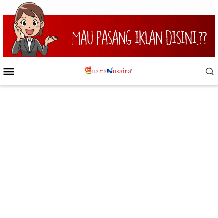
Loncat
ke
konten
Menu
Mobile