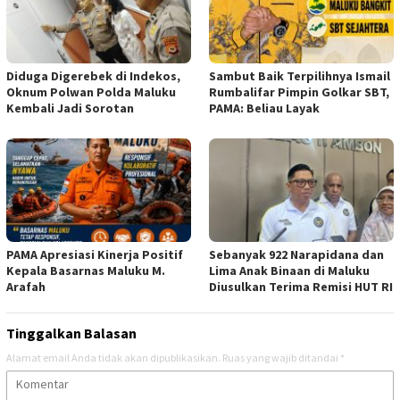
Diduga Digerebek di Indekos,
Sambut Baik Terpilihnya Ismail
Oknum Polwan Polda Maluku
Rumbalifar Pimpin Golkar SBT,
Kembali Jadi Sorotan
PAMA: Beliau Layak
PAMA Apresiasi Kinerja Positif
Sebanyak 922 Narapidana dan
Kepala Basarnas Maluku M.
Lima Anak Binaan di Maluku
Arafah
Diusulkan Terima Remisi HUT RI
Tinggalkan Balasan
Alamat email Anda tidak akan dipublikasikan.
Ruas yang wajib ditandai
*