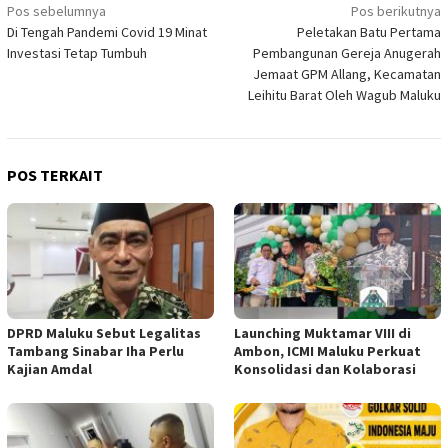
Navigasi
Pos sebelumnya
Pos berikutnya
Di Tengah Pandemi Covid 19 Minat
Peletakan Batu Pertama
pos
Investasi Tetap Tumbuh
Pembangunan Gereja Anugerah
Jemaat GPM Allang, Kecamatan
Leihitu Barat Oleh Wagub Maluku
POS TERKAIT
DPRD Maluku Sebut Legalitas
Launching Muktamar VIII di
Tambang Sinabar Iha Perlu
Ambon, ICMI Maluku Perkuat
Kajian Amdal
Konsolidasi dan Kolaborasi