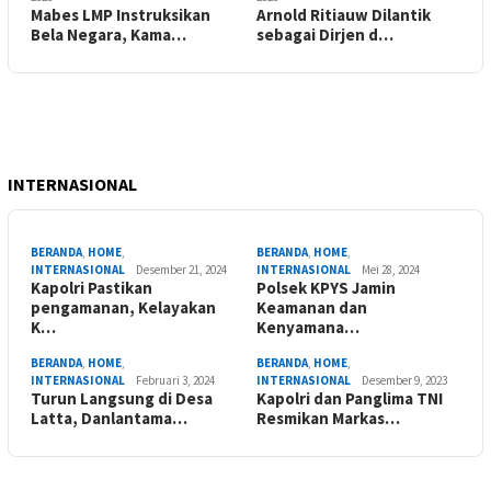
Mabes LMP Instruksikan
Arnold Ritiauw Dilantik
Bela Negara, Kama…
sebagai Dirjen d…
INTERNASIONAL
BERANDA
,
HOME
,
BERANDA
,
HOME
,
INTERNASIONAL
Desember 21, 2024
INTERNASIONAL
Mei 28, 2024
Kapolri Pastikan
Polsek KPYS Jamin
pengamanan, Kelayakan
Keamanan dan
K…
Kenyamana…
BERANDA
,
HOME
,
BERANDA
,
HOME
,
INTERNASIONAL
Februari 3, 2024
INTERNASIONAL
Desember 9, 2023
Turun Langsung di Desa
Kapolri dan Panglima TNI
Latta, Danlantama…
Resmikan Markas…