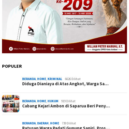
POPULER
BERANDA
,
HOME
,
KRIMINAL
6626 Dilihat
Diduga Dianiaya di Atas Angkot, Warga Sa…
BERANDA
,
HOME
,
HUKUM
919 Dilihat
Cabang Kejari Ambon di Saparua Beri Peny…
BERANDA
,
DAERAH
,
HOME
739 Dilihat
Ratusan Warga Padati Gunung Saniri, Pros…