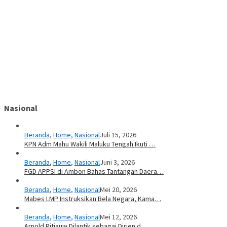
Nasional
Beranda
,
Home
,
Nasional
Juli 15, 2026
KPN Adm Mahu Wakili Maluku Tengah Ikuti …
Beranda
,
Home
,
Nasional
Juni 3, 2026
FGD APPSI di Ambon Bahas Tantangan Daera…
Beranda
,
Home
,
Nasional
Mei 20, 2026
Mabes LMP Instruksikan Bela Negara, Kama…
Beranda
,
Home
,
Nasional
Mei 12, 2026
Arnold Ritiauw Dilantik sebagai Dirjen d…