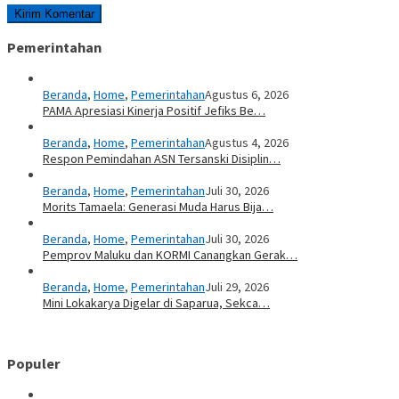
Pemerintahan
Beranda
,
Home
,
Pemerintahan
Agustus 6, 2026
PAMA Apresiasi Kinerja Positif Jefiks Be…
Beranda
,
Home
,
Pemerintahan
Agustus 4, 2026
Respon Pemindahan ASN Tersanski Disiplin…
Beranda
,
Home
,
Pemerintahan
Juli 30, 2026
Morits Tamaela: Generasi Muda Harus Bija…
Beranda
,
Home
,
Pemerintahan
Juli 30, 2026
Pemprov Maluku dan KORMI Canangkan Gerak…
Beranda
,
Home
,
Pemerintahan
Juli 29, 2026
Mini Lokakarya Digelar di Saparua, Sekca…
Populer