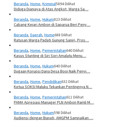
Beranda
,
Home
,
Kriminal
5894 Dilihat
Diduga Dianiaya di Atas Angkot, Warga Sa…
Beranda
,
Home
,
Hukum
823 Dilihat
Cabang Kejari Ambon di Saparua Beri Peny…
Beranda
,
Daerah
,
Home
688 Dilihat
Ratusan Warga Padati Gunung Saniri, Pros…
Beranda
,
Home
,
Pemerintahan
640 Dilihat
Kasus Stunting di Siri Sori Amalatu Menu…
Beranda
,
Home
,
Hukum
640 Dilihat
Dugaan Korupsi Dana Desa Booi Naik Penyi…
Beranda
,
Home
,
Pendidikan
632 Dilihat
Ketua SOKSI Maluku Tekankan Pentingnya N…
Beranda
,
Home
,
Pemerintahan
611 Dilihat
PAMA Apresiasi Manager PLN Ambon Ramli M…
Beranda
,
Home
,
Hukum
598 Dilihat
Audiensi dengan Bupati, AMGPM Sampaikan …