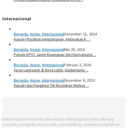
Internasional
Beranda
,
Home
,
Internasional
Desember 21, 2024
Kapolri Pastikan pengamanan, Kelayakan K…
Beranda
,
Home
,
Internasional
Mei 28, 2024
Polsek KPYS Jamin Keamanan dan Kenyamana…
Beranda
,
Home
,
Internasional
Februari 3, 2024
Turun Langsung di Desa Latta, Danlantama…
Beranda
,
Home
,
Internasional
Desember 9, 2023
Kapolri dan Panglima TNI Resmikan Markas…
Seluruh konten berita di situs web ini dilindungi hak cipta. Dilarang
menyalin, mengutip secara utuh, memodifikasi, maupun mengolah isi