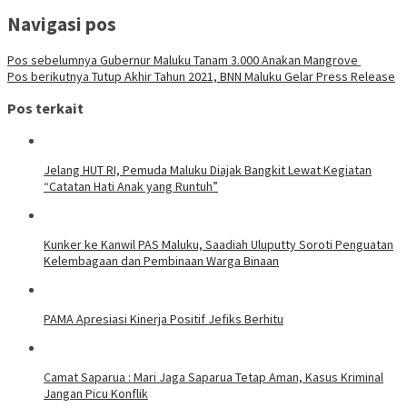
Navigasi pos
Pos sebelumnya
Gubernur Maluku Tanam 3.000 Anakan Mangrove
Pos berikutnya
Tutup Akhir Tahun 2021, BNN Maluku Gelar Press Release
Pos terkait
Jelang HUT RI, Pemuda Maluku Diajak Bangkit Lewat Kegiatan
“Catatan Hati Anak yang Runtuh”
Kunker ke Kanwil PAS Maluku, Saadiah Uluputty Soroti Penguatan
Kelembagaan dan Pembinaan Warga Binaan
PAMA Apresiasi Kinerja Positif Jefiks Berhitu
Camat Saparua : Mari Jaga Saparua Tetap Aman, Kasus Kriminal
Jangan Picu Konflik