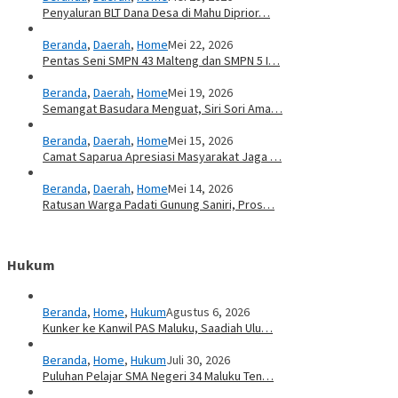
Penyaluran BLT Dana Desa di Mahu Diprior…
Beranda
,
Daerah
,
Home
Mei 22, 2026
Pentas Seni SMPN 43 Malteng dan SMPN 5 I…
Beranda
,
Daerah
,
Home
Mei 19, 2026
Semangat Basudara Menguat, Siri Sori Ama…
Beranda
,
Daerah
,
Home
Mei 15, 2026
Camat Saparua Apresiasi Masyarakat Jaga …
Beranda
,
Daerah
,
Home
Mei 14, 2026
Ratusan Warga Padati Gunung Saniri, Pros…
Hukum
Beranda
,
Home
,
Hukum
Agustus 6, 2026
Kunker ke Kanwil PAS Maluku, Saadiah Ulu…
Beranda
,
Home
,
Hukum
Juli 30, 2026
Puluhan Pelajar SMA Negeri 34 Maluku Ten…