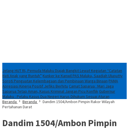
Breaking News
Jelang HUT RI, Pemuda Maluku Diajak Bangkit Lewat Kegiatan “Catatan
Hati Anak yang Runtuh”
Kunker ke Kanwil PAS Maluku, Saadiah Uluputty
Soroti Penguatan Kelembagaan dan Pembinaan Warga Binaan
PAMA
Apresiasi Kinerja Positif Jefiks Berhitu
Camat Saparua : Mari Jaga
Saparua Tetap Aman, Kasus Kriminal Jangan Picu Konflik
Gubernur
Maluku : Pelaku Kasus Dua Negeri Harus Dihukum Sesuai Aturan
Beranda
Beranda
Dandim 1504/Ambon Pimpin Rakor Wilayah
Pertahanan Darat
Dandim 1504/Ambon Pimpin