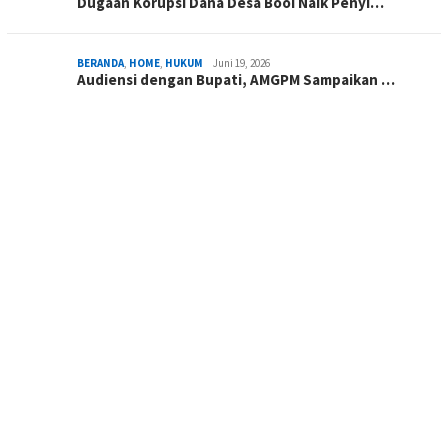
Dugaan Korupsi Dana Desa Booi Naik Penyi…
BERANDA
,
HOME
,
HUKUM
Juni 19, 2026
Audiensi dengan Bupati, AMGPM Sampaikan …