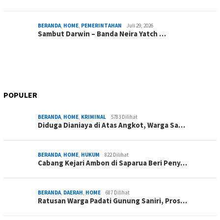
BERANDA
,
HOME
,
PEMERINTAHAN
Juli 29, 2026
Sambut Darwin – Banda Neira Yatch …
POPULER
BERANDA
,
HOME
,
KRIMINAL
5783 Dilihat
Diduga Dianiaya di Atas Angkot, Warga Sa…
BERANDA
,
HOME
,
HUKUM
822 Dilihat
Cabang Kejari Ambon di Saparua Beri Peny…
BERANDA
,
DAERAH
,
HOME
687 Dilihat
Ratusan Warga Padati Gunung Saniri, Pros…