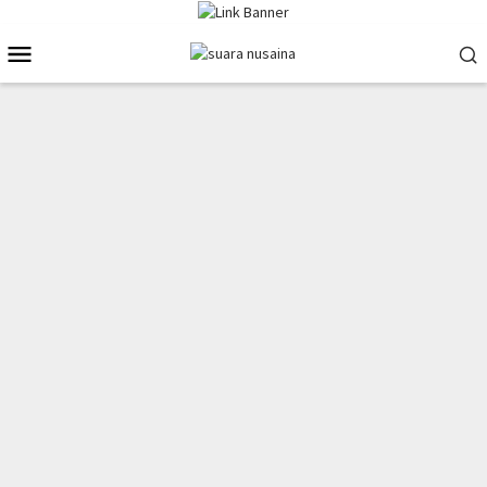
Loncat
ke
Menu
konten
Mobile