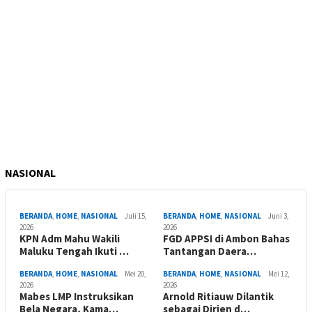
NASIONAL
BERANDA
,
HOME
,
NASIONAL
Juli 15,
BERANDA
,
HOME
,
NASIONAL
Juni 3,
2026
2026
KPN Adm Mahu Wakili
FGD APPSI di Ambon Bahas
Maluku Tengah Ikuti …
Tantangan Daera…
BERANDA
,
HOME
,
NASIONAL
Mei 20,
BERANDA
,
HOME
,
NASIONAL
Mei 12,
2026
2026
Mabes LMP Instruksikan
Arnold Ritiauw Dilantik
Bela Negara, Kama…
sebagai Dirjen d…