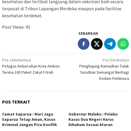
kesehatan dan terlibat langsung dalam vaksinasi baik secara
terpusat di Tribun Lapangan Merdeka maupun pada fasilitas
kesehatan terdekat.
Post Views:
43
SEBARKAN
Navigasi
Pos sebelumnya
Pos berikutnya
Petugas Kebersihan Kota Ambon
Penghujung Ramadhan Tidak
pos
Terima 165 Paket Zakat Fitrah
Surutkan Semangat Berbagi
Kodam Pattimura
POS TERKAIT
Camat Saparua : Mari Jaga
Gubernur Maluku : Pelaku
Saparua Tetap Aman, Kasus
Kasus Dua Negeri Harus
Kriminal Jangan Picu Konflik
Dihukum Sesuai Aturan