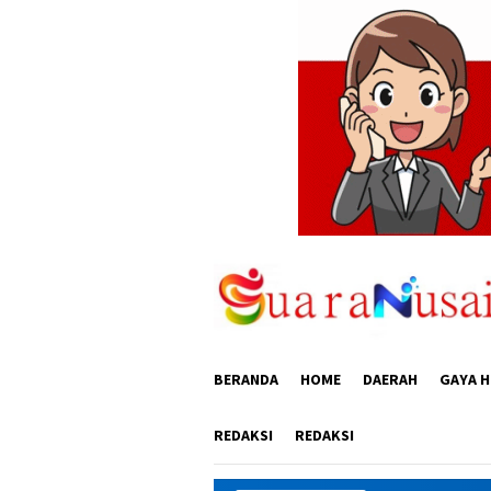
Loncat
ke
konten
BERANDA
HOME
DAERAH
GAYA H
REDAKSI
REDAKSI