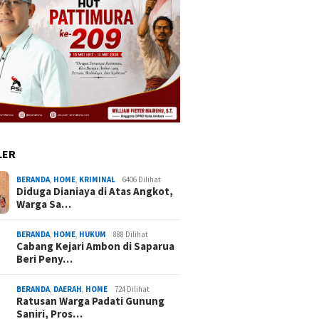
LER
BERANDA
,
HOME
,
KRIMINAL
6406 Dilihat
Diduga Dianiaya di Atas Angkot,
Warga Sa…
BERANDA
,
HOME
,
HUKUM
888 Dilihat
Cabang Kejari Ambon di Saparua
Beri Peny…
BERANDA
,
DAERAH
,
HOME
724 Dilihat
Ratusan Warga Padati Gunung
Saniri, Pros…