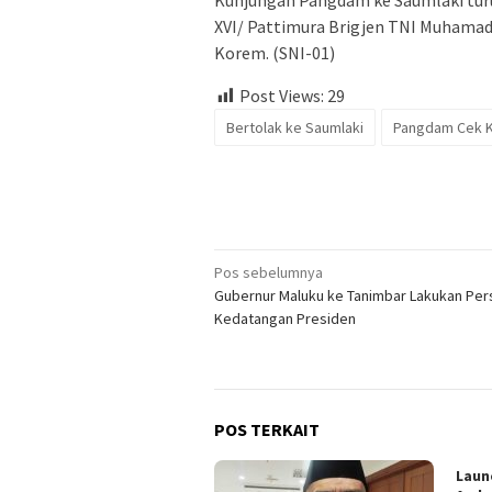
Kunjungan Pangdam ke Saumlaki turu
XVI/ Pattimura Brigjen TNI Muhamad M
Korem. (SNI-01)
Post Views:
29
Bertolak ke Saumlaki
Pangdam Cek K
Navigasi
Pos sebelumnya
Gubernur Maluku ke Tanimbar Lakukan Per
pos
Kedatangan Presiden
POS TERKAIT
Laun