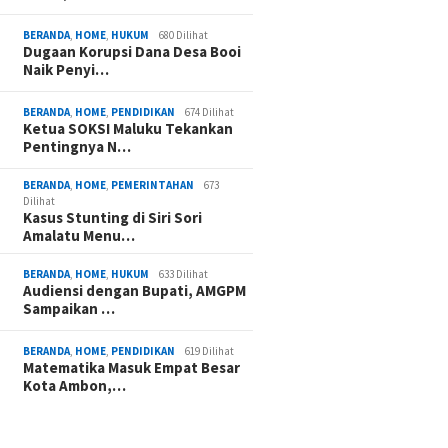
BERANDA
,
HOME
,
HUKUM
680 Dilihat
Dugaan Korupsi Dana Desa Booi
Naik Penyi…
BERANDA
,
HOME
,
PENDIDIKAN
674 Dilihat
Ketua SOKSI Maluku Tekankan
Pentingnya N…
BERANDA
,
HOME
,
PEMERINTAHAN
673
Dilihat
Kasus Stunting di Siri Sori
Amalatu Menu…
BERANDA
,
HOME
,
HUKUM
633 Dilihat
Audiensi dengan Bupati, AMGPM
Sampaikan …
BERANDA
,
HOME
,
PENDIDIKAN
619 Dilihat
Matematika Masuk Empat Besar
Kota Ambon,…