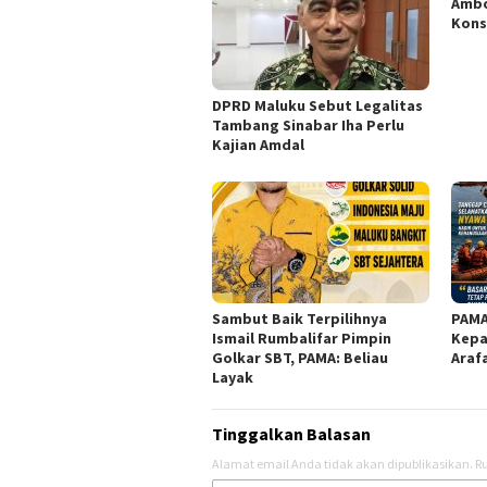
Ambo
Kons
DPRD Maluku Sebut Legalitas
Tambang Sinabar Iha Perlu
Kajian Amdal
Sambut Baik Terpilihnya
PAMA
Ismail Rumbalifar Pimpin
Kepa
Golkar SBT, PAMA: Beliau
Araf
Layak
Tinggalkan Balasan
Alamat email Anda tidak akan dipublikasikan.
Ru