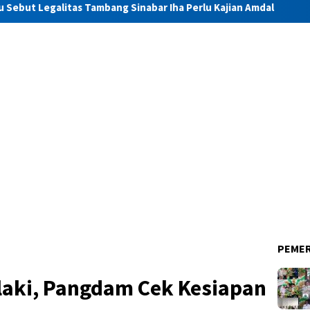
s Tambang Sinabar Iha Perlu Kajian Amdal
Launching Mukt
PEME
laki, Pangdam Cek Kesiapan