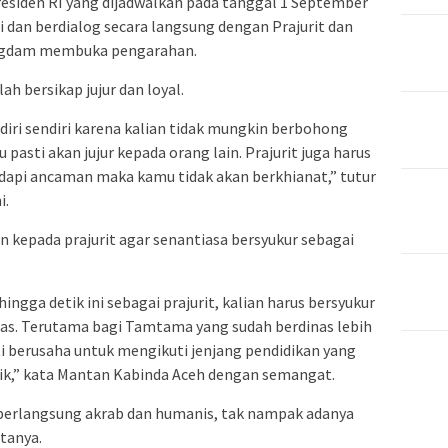
esiden RI yang dijadwalkan pada tanggal 1 September
 dan berdialog secara langsung dengan Prajurit dan
Pangdam membuka pengarahan.
h bersikap jujur dan loyal.
 diri sendiri karena kalian tidak mungkin berbohong
pasti akan jujur kepada orang lain. Prajurit juga harus
dapi ancaman maka kamu tidak akan berkhianat,” tutur
i.
n kepada prajurit agar senantiasa bersyukur sebagai
ingga detik ini sebagai prajurit, kalian harus bersyukur
as. Terutama bagi Tamtama yang sudah berdinas lebih
ti berusaha untuk mengikuti jenjang pendidikan yang
baik,” kata Mantan Kabinda Aceh dengan semangat.
 berlangsung akrab dan humanis, tak nampak adanya
tanya.