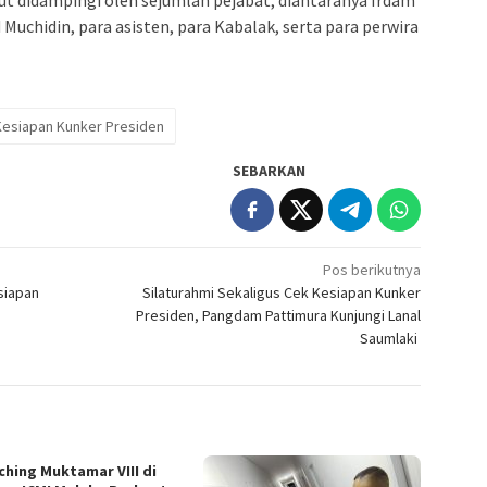
t didampingi oleh sejumlah pejabat, diantaranya Irdam
uchidin, para asisten, para Kabalak, serta para perwira
esiapan Kunker Presiden
SEBARKAN
Pos berikutnya
siapan
Silaturahmi Sekaligus Cek Kesiapan Kunker
Presiden, Pangdam Pattimura Kunjungi Lanal
Saumlaki
ching Muktamar VIII di