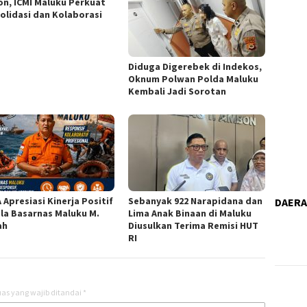
n, ICMI Maluku Perkuat
olidasi dan Kolaborasi
Diduga Digerebek di Indekos,
Oknum Polwan Polda Maluku
Kembali Jadi Sorotan
 Apresiasi Kinerja Positif
Sebanyak 922 Narapidana dan
DAER
la Basarnas Maluku M.
Lima Anak Binaan di Maluku
ah
Diusulkan Terima Remisi HUT
RI
as yang wajib ditandai
*