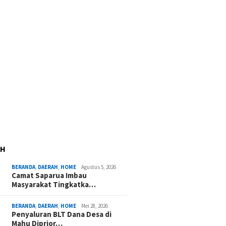
AH
BERANDA
,
DAERAH
,
HOME
Agustus 5, 2026
Camat Saparua Imbau
Masyarakat Tingkatka…
BERANDA
,
DAERAH
,
HOME
Mei 28, 2026
Penyaluran BLT Dana Desa di
Mahu Diprior…