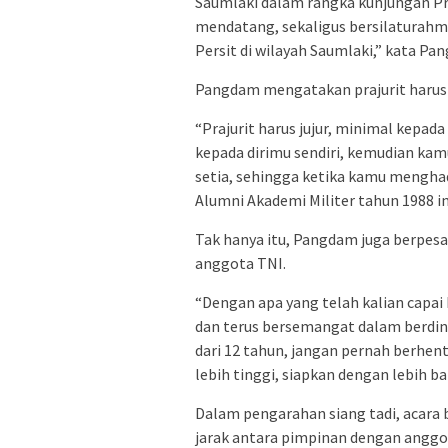
Saumlaki dalam rangka kunjungan Pr
mendatang, sekaligus bersilaturahmi
Persit di wilayah Saumlaki,” kata 
Pangdam mengatakan prajurit harusla
“Prajurit harus jujur, minimal kepada
kepada dirimu sendiri, kemudian kamu 
setia, sehingga ketika kamu mengha
Alumni Akademi Militer tahun 1988 in
Tak hanya itu, Pangdam juga berpesa
anggota TNI.
“Dengan apa yang telah kalian capai h
dan terus bersemangat dalam berdin
dari 12 tahun, jangan pernah berhen
lebih tinggi, siapkan dengan lebih 
Dalam pengarahan siang tadi, acara
jarak antara pimpinan dengan anggo