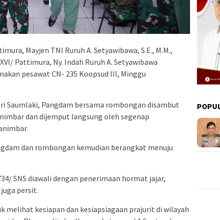
imura, Mayjen TNI Ruruh A. Setyawibawa, S.E., M.M.,
XVI/ Pattimura, Ny. Indah Ruruh A. Setyawibawa
akan pesawat CN- 235 Koopsud III, Minggu
ayeri Saumlaki, Pangdam bersama rombongan disambut
POPU
nimbar dan dijemput langsung oleh segenap
animbar.
angdam dan rombongan kemudian berangkat menuju
34/ SNS diawali dengan penerimaan hormat jajar,
juga persit.
uk melihat kesiapan dan kesiapsiagaan prajurit di wilayah