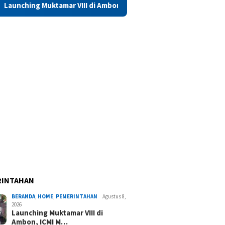
amar VIII di Ambon, ICMI Maluku Perkuat Konsolidasi dan Kolabor
RINTAHAN
BERANDA
,
HOME
,
PEMERINTAHAN
Agustus 8,
2026
Launching Muktamar VIII di
Ambon, ICMI M…