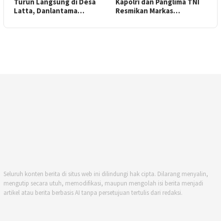
Turun Langsung di Desa
Kapolri dan Panglima TNI
Latta, Danlantama…
Resmikan Markas…
Seluruh konten berita di situs web ini dilindungi hak cipta. Dilarang menyalin,
mengutip secara utuh, memodifikasi, maupun mengolah isi berita menjadi
artikel atau berita berbasis AI tanpa persetujuan tertulis dari redaksi.