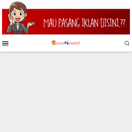
Loncat
ke
konten
Menu
Mobile