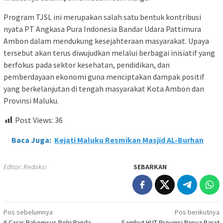
Program TJSL ini merupakan salah satu bentuk kontribusi
nyata PT Angkasa Pura Indonesia Bandar Udara Pattimura
Ambon dalam mendukung kesejahteraan masyarakat. Upaya
tersebut akan terus diwujudkan melalui berbagai inisiatif yang
berfokus pada sektor kesehatan, pendidikan, dan
pemberdayaan ekonomi guna menciptakan dampak positif
yang berkelanjutan di tengah masyarakat Kota Ambon dan
Provinsi Maluku.
Post Views:
36
Baca Juga:
Kejati Maluku Resmikan Masjid AL-Burhan
Editor: Redaksi
SEBARKAN
Navigasi
Pos sebelumnya
Pos berikutnya
6 Casis Bakomsus Polri Panda
Sambut HUT Provinsi Papua Barat