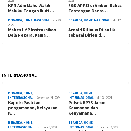
2026
2026
KPN Adm Mahu Wakili
FGD APPSI di Ambon Bahas
Maluku Tengah Ikuti …
Tantangan Daera…
BERANDA
,
HOME
,
NASIONAL
Mei 20,
BERANDA
,
HOME
,
NASIONAL
Mei 12,
2026
2026
Mabes LMP Instruksikan
Arnold Ritiauw Dilantik
Bela Negara, Kama…
sebagai Dirjen d…
INTERNASIONAL
BERANDA
,
HOME
,
BERANDA
,
HOME
,
INTERNASIONAL
Desember 21, 2024
INTERNASIONAL
Mei 28, 2024
Kapolri Pastikan
Polsek KPYS Jamin
pengamanan, Kelayakan
Keamanan dan
K…
Kenyamana…
BERANDA
,
HOME
,
BERANDA
,
HOME
,
INTERNASIONAL
Februari 3, 2024
INTERNASIONAL
Desember 9, 2023