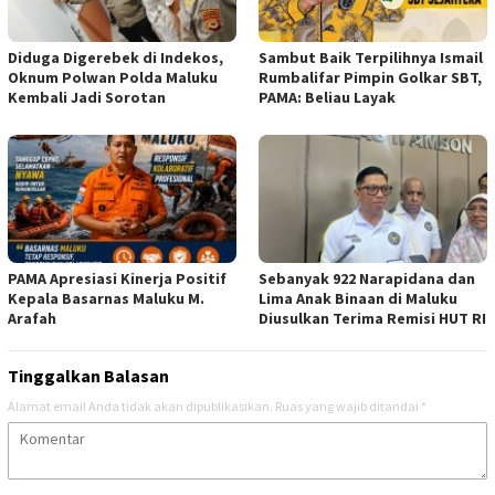
Diduga Digerebek di Indekos,
Sambut Baik Terpilihnya Ismail
Oknum Polwan Polda Maluku
Rumbalifar Pimpin Golkar SBT,
Kembali Jadi Sorotan
PAMA: Beliau Layak
PAMA Apresiasi Kinerja Positif
Sebanyak 922 Narapidana dan
Kepala Basarnas Maluku M.
Lima Anak Binaan di Maluku
Arafah
Diusulkan Terima Remisi HUT RI
Tinggalkan Balasan
Alamat email Anda tidak akan dipublikasikan.
Ruas yang wajib ditandai
*