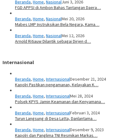
Beranda
,
Home
,
Nasional
Juni 3, 2026
FGD APPSI di Ambon Bahas Tantangan Daera…
Beranda
,
Home
,
Nasional
Mei 20, 2026
Mabes LMP Instruksikan Bela Negara, Kama…
Beranda
,
Home
,
Nasional
Mei 12, 2026
Arnold Ritiauw Dilantik sebagai Dirjen d…
Internasional
Beranda
,
Home
,
Internasional
Desember 21, 2024
Kapolri Pastikan pengamanan, Kelayakan K…
Beranda
,
Home
,
Internasional
Mei 28, 2024
Polsek KPYS Jamin Keamanan dan Kenyamana…
Beranda
,
Home
,
Internasional
Februari 3, 2024
Turun Langsung di Desa Latta, Danlantama…
Beranda
,
Home
,
Internasional
Desember 9, 2023
Kapolri dan Panglima TNI Resmikan Markas…