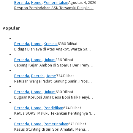
Beranda
,
Home
,
Pemerintahan
Agustus 4, 2026
Respon Pemindahan ASN Tersanski Disiplin…
Populer
Beranda
,
Home
,
Kriminal
6380 Dilihat
Diduga Dianiaya di Atas Angkot, Warga Sa…
Beranda
,
Home
,
Hukum
886 Dilihat
Cabang Kejari Ambon di Saparua Beri Peny…
Beranda
,
Daerah
,
Home
724 Dilihat
Ratusan Warga Padati Gunung Saniri, Pros…
Beranda
,
Home
,
Hukum
680 Dilihat
Dugaan Korupsi Dana Desa Booi Naik Penyi…
Beranda
,
Home
,
Pendidikan
674 Dilihat
Ketua SOKSI Maluku Tekankan Pentingnya N…
Beranda
,
Home
,
Pemerintahan
673 Dilihat
Kasus Stunting di Siri Sori Amalatu Menu…