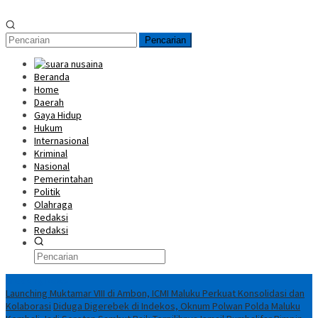
Pencarian
Beranda
Home
Daerah
Gaya Hidup
Hukum
Internasional
Kriminal
Nasional
Pemerintahan
Politik
Olahraga
Redaksi
Redaksi
Breaking News
Launching Muktamar VIII di Ambon, ICMI Maluku Perkuat Konsolidasi dan
Kolaborasi
Diduga Digerebek di Indekos, Oknum Polwan Polda Maluku