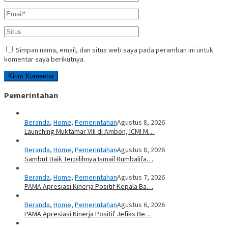
Simpan nama, email, dan situs web saya pada peramban ini untuk
komentar saya berikutnya.
Pemerintahan
Beranda
,
Home
,
Pemerintahan
Agustus 8, 2026
Launching Muktamar VIII di Ambon, ICMI M…
Beranda
,
Home
,
Pemerintahan
Agustus 8, 2026
Sambut Baik Terpilihnya Ismail Rumbalifa…
Beranda
,
Home
,
Pemerintahan
Agustus 7, 2026
PAMA Apresiasi Kinerja Positif Kepala Ba…
Beranda
,
Home
,
Pemerintahan
Agustus 6, 2026
PAMA Apresiasi Kinerja Positif Jefiks Be…