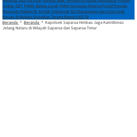
Kembali Jadi Sorotan
Sambut Baik Terpilihnya Ismail Rumbalifar Pimpin
Golkar SBT, PAMA: Beliau Layak
PAMA Apresiasi Kinerja Positif Kepala
Basarnas Maluku M. Arafah
Sebanyak 922 Narapidana dan Lima Anak
Binaan di Maluku Diusulkan Terima Remisi HUT RI
Beranda
Beranda
Kapolsek Saparua Himbau Jaga Kamtibmas
Jelang Nataru di Wilayah Saparua dan Saparua Timur