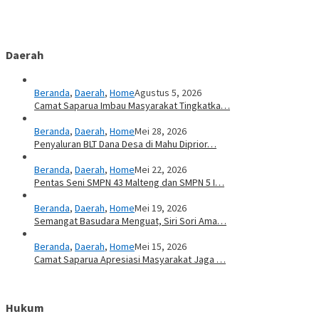
Daerah
Beranda
,
Daerah
,
Home
Agustus 5, 2026
Camat Saparua Imbau Masyarakat Tingkatka…
Beranda
,
Daerah
,
Home
Mei 28, 2026
Penyaluran BLT Dana Desa di Mahu Diprior…
Beranda
,
Daerah
,
Home
Mei 22, 2026
Pentas Seni SMPN 43 Malteng dan SMPN 5 I…
Beranda
,
Daerah
,
Home
Mei 19, 2026
Semangat Basudara Menguat, Siri Sori Ama…
Beranda
,
Daerah
,
Home
Mei 15, 2026
Camat Saparua Apresiasi Masyarakat Jaga …
Hukum