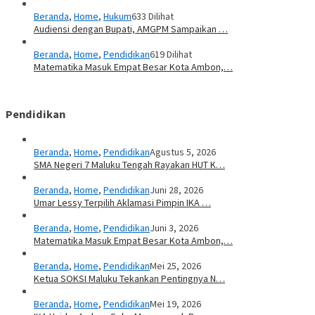
Beranda
,
Home
,
Hukum
633 Dilihat
Audiensi dengan Bupati, AMGPM Sampaikan …
Beranda
,
Home
,
Pendidikan
619 Dilihat
Matematika Masuk Empat Besar Kota Ambon,…
Pendidikan
Beranda
,
Home
,
Pendidikan
Agustus 5, 2026
SMA Negeri 7 Maluku Tengah Rayakan HUT K…
Beranda
,
Home
,
Pendidikan
Juni 28, 2026
Umar Lessy Terpilih Aklamasi Pimpin IKA …
Beranda
,
Home
,
Pendidikan
Juni 3, 2026
Matematika Masuk Empat Besar Kota Ambon,…
Beranda
,
Home
,
Pendidikan
Mei 25, 2026
Ketua SOKSI Maluku Tekankan Pentingnya N…
Beranda
,
Home
,
Pendidikan
Mei 19, 2026