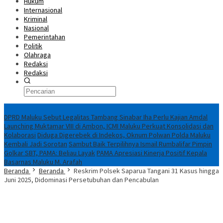
Hukum
Internasional
Kriminal
Nasional
Pemerintahan
Politik
Olahraga
Redaksi
Redaksi
Breaking News
DPRD Maluku Sebut Legalitas Tambang Sinabar Iha Perlu Kajian Amdal
Launching Muktamar VIII di Ambon, ICMI Maluku Perkuat Konsolidasi dan
Kolaborasi
Diduga Digerebek di Indekos, Oknum Polwan Polda Maluku
Kembali Jadi Sorotan
Sambut Baik Terpilihnya Ismail Rumbalifar Pimpin
Golkar SBT, PAMA: Beliau Layak
PAMA Apresiasi Kinerja Positif Kepala
Basarnas Maluku M. Arafah
Beranda
Beranda
Reskrim Polsek Saparua Tangani 31 Kasus hingga
Juni 2025, Didominasi Persetubuhan dan Pencabulan