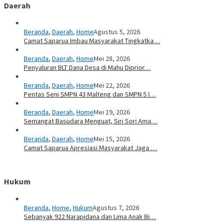
Daerah
Beranda
,
Daerah
,
Home
Agustus 5, 2026
Camat Saparua Imbau Masyarakat Tingkatka…
Beranda
,
Daerah
,
Home
Mei 28, 2026
Penyaluran BLT Dana Desa di Mahu Diprior…
Beranda
,
Daerah
,
Home
Mei 22, 2026
Pentas Seni SMPN 43 Malteng dan SMPN 5 I…
Beranda
,
Daerah
,
Home
Mei 19, 2026
Semangat Basudara Menguat, Siri Sori Ama…
Beranda
,
Daerah
,
Home
Mei 15, 2026
Camat Saparua Apresiasi Masyarakat Jaga …
Hukum
Beranda
,
Home
,
Hukum
Agustus 7, 2026
Sebanyak 922 Narapidana dan Lima Anak Bi…