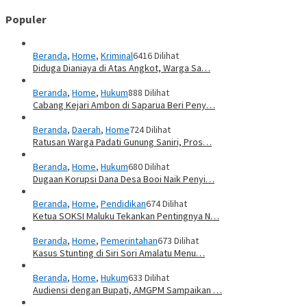
Populer
Beranda
,
Home
,
Kriminal
6416 Dilihat
Diduga Dianiaya di Atas Angkot, Warga Sa…
Beranda
,
Home
,
Hukum
888 Dilihat
Cabang Kejari Ambon di Saparua Beri Peny…
Beranda
,
Daerah
,
Home
724 Dilihat
Ratusan Warga Padati Gunung Saniri, Pros…
Beranda
,
Home
,
Hukum
680 Dilihat
Dugaan Korupsi Dana Desa Booi Naik Penyi…
Beranda
,
Home
,
Pendidikan
674 Dilihat
Ketua SOKSI Maluku Tekankan Pentingnya N…
Beranda
,
Home
,
Pemerintahan
673 Dilihat
Kasus Stunting di Siri Sori Amalatu Menu…
Beranda
,
Home
,
Hukum
633 Dilihat
Audiensi dengan Bupati, AMGPM Sampaikan …