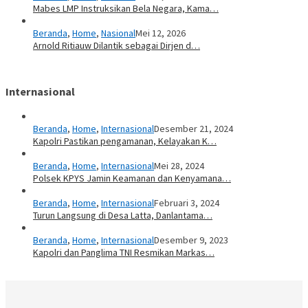
Mabes LMP Instruksikan Bela Negara, Kama…
Beranda
,
Home
,
Nasional
Mei 12, 2026
Arnold Ritiauw Dilantik sebagai Dirjen d…
Internasional
Beranda
,
Home
,
Internasional
Desember 21, 2024
Kapolri Pastikan pengamanan, Kelayakan K…
Beranda
,
Home
,
Internasional
Mei 28, 2024
Polsek KPYS Jamin Keamanan dan Kenyamana…
Beranda
,
Home
,
Internasional
Februari 3, 2024
Turun Langsung di Desa Latta, Danlantama…
Beranda
,
Home
,
Internasional
Desember 9, 2023
Kapolri dan Panglima TNI Resmikan Markas…