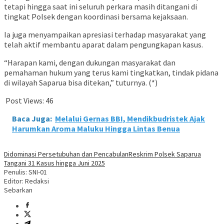
tetapi hingga saat ini seluruh perkara masih ditangani di
tingkat Polsek dengan koordinasi bersama kejaksaan.
Ia juga menyampaikan apresiasi terhadap masyarakat yang
telah aktif membantu aparat dalam pengungkapan kasus.
“Harapan kami, dengan dukungan masyarakat dan
pemahaman hukum yang terus kami tingkatkan, tindak pidana
di wilayah Saparua bisa ditekan,” tuturnya. (*)
Post Views:
46
Baca Juga:
Melalui Gernas BBI, Mendikbudristek Ajak
Harumkan Aroma Maluku Hingga Lintas Benua
Didominasi Persetubuhan dan Pencabulan
Reskrim Polsek Saparua
Tangani 31 Kasus hingga Juni 2025
Penulis: SNI-01
Editor: Redaksi
Sebarkan