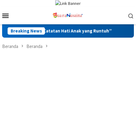
Loncat
ke
Menu
konten
Mobile
egiatan “Catatan Hati Anak yang Runtuh”
Breaking News
Kunker ke Kan
Beranda
Beranda