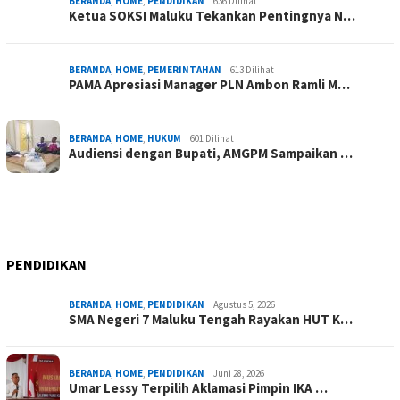
BERANDA
,
HOME
,
PENDIDIKAN
636 Dilihat
Ketua SOKSI Maluku Tekankan Pentingnya N…
BERANDA
,
HOME
,
PEMERINTAHAN
613 Dilihat
PAMA Apresiasi Manager PLN Ambon Ramli M…
BERANDA
,
HOME
,
HUKUM
601 Dilihat
Audiensi dengan Bupati, AMGPM Sampaikan …
PENDIDIKAN
BERANDA
,
HOME
,
PENDIDIKAN
Agustus 5, 2026
SMA Negeri 7 Maluku Tengah Rayakan HUT K…
BERANDA
,
HOME
,
PENDIDIKAN
Juni 28, 2026
Umar Lessy Terpilih Aklamasi Pimpin IKA …