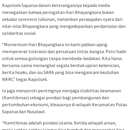
Kapolsek Saparua dalam keterangannya kepada media
menegaskan bahwa peringatan Hari Bhayangkara bukan
sekadar seremoni tahunan, melainkan perwujudan nyata dari
nilai-nilai Bhayangkara yang mengedepankan perdamaian dan
solidaritas sosial.
“Momentum Hari Bhayangkara ini kami jadikan ajang
mempererat toleransi dan persatuan lintas bangsa. Polri hadir
untuk semua golongan tanpa membeda-bedakan. Kita harus
bersama-sama menangkal segala bentuk ujaran kebencian,
berita hoaks, dan isu SARA yang bisa mengancam keutuhan
NKRI,” tegas Kapolsek.
Ia juga menyoroti pentingnya menjaga stabilitas keamanan
(Kamtibmas) sebagai pondasi bagi pembangunan dan
pertumbuhan ekonomi, khususnya di wilayah Kecamatan Pulau
Saparua dan Nusalaut.
“Kamtibmas adalah pondasi utama. Ketika wilayah aman,
maka sektor-sektor lainnya bisa tumbuh dan masyarakat bisa