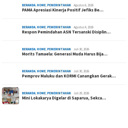
BERANDA
,
HOME
,
PEMERINTAHAN
Agustus 6, 2026
PAMA Apresiasi Kinerja Positif Jefiks Be…
BERANDA
,
HOME
,
PEMERINTAHAN
Agustus 4, 2026
Respon Pemindahan ASN Tersanski Disiplin…
BERANDA
,
HOME
,
PEMERINTAHAN
Juli 30, 2026
Morits Tamaela: Generasi Muda Harus Bija…
BERANDA
,
HOME
,
PEMERINTAHAN
Juli 30, 2026
Pemprov Maluku dan KORMI Canangkan Gerak…
BERANDA
,
HOME
,
PEMERINTAHAN
Juli 29, 2026
Mini Lokakarya Digelar di Saparua, Sekca…