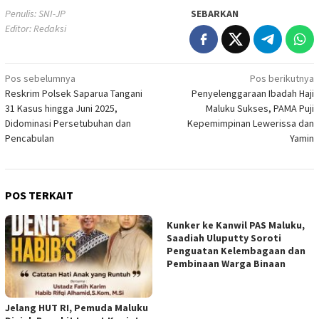
Penulis: SNI-JP
SEBARKAN
Editor: Redaksi
Navigasi
Pos sebelumnya
Pos berikutnya
Reskrim Polsek Saparua Tangani
Penyelenggaraan Ibadah Haji
pos
31 Kasus hingga Juni 2025,
Maluku Sukses, PAMA Puji
Didominasi Persetubuhan dan
Kepemimpinan Lewerissa dan
Pencabulan
Yamin
POS TERKAIT
Kunker ke Kanwil PAS Maluku,
Saadiah Uluputty Soroti
Penguatan Kelembagaan dan
Pembinaan Warga Binaan
Jelang HUT RI, Pemuda Maluku