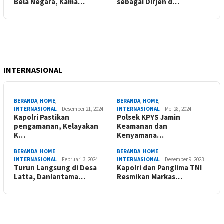
Bela Negara, Kama…
sebagai Dirjen d…
INTERNASIONAL
BERANDA
,
HOME
,
BERANDA
,
HOME
,
INTERNASIONAL
Desember 21, 2024
INTERNASIONAL
Mei 28, 2024
Kapolri Pastikan
Polsek KPYS Jamin
pengamanan, Kelayakan
Keamanan dan
K…
Kenyamana…
BERANDA
,
HOME
,
BERANDA
,
HOME
,
INTERNASIONAL
Februari 3, 2024
INTERNASIONAL
Desember 9, 2023
Turun Langsung di Desa
Kapolri dan Panglima TNI
Latta, Danlantama…
Resmikan Markas…