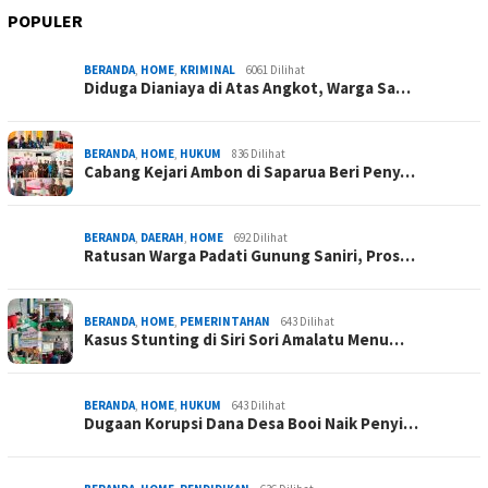
POPULER
BERANDA
,
HOME
,
KRIMINAL
6061 Dilihat
Diduga Dianiaya di Atas Angkot, Warga Sa…
BERANDA
,
HOME
,
HUKUM
836 Dilihat
Cabang Kejari Ambon di Saparua Beri Peny…
BERANDA
,
DAERAH
,
HOME
692 Dilihat
Ratusan Warga Padati Gunung Saniri, Pros…
BERANDA
,
HOME
,
PEMERINTAHAN
643 Dilihat
Kasus Stunting di Siri Sori Amalatu Menu…
BERANDA
,
HOME
,
HUKUM
643 Dilihat
Dugaan Korupsi Dana Desa Booi Naik Penyi…