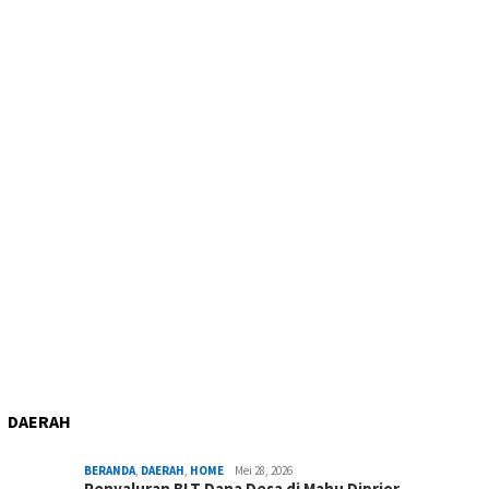
DAERAH
BERANDA
,
DAERAH
,
HOME
Mei 28, 2026
Penyaluran BLT Dana Desa di Mahu Diprior…