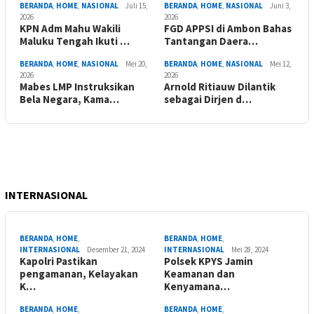
BERANDA
,
HOME
,
NASIONAL
Juli 15,
BERANDA
,
HOME
,
NASIONAL
Juni 3,
2026
2026
KPN Adm Mahu Wakili
FGD APPSI di Ambon Bahas
Maluku Tengah Ikuti …
Tantangan Daera…
BERANDA
,
HOME
,
NASIONAL
Mei 20,
BERANDA
,
HOME
,
NASIONAL
Mei 12,
2026
2026
Mabes LMP Instruksikan
Arnold Ritiauw Dilantik
Bela Negara, Kama…
sebagai Dirjen d…
INTERNASIONAL
BERANDA
,
HOME
,
BERANDA
,
HOME
,
INTERNASIONAL
Desember 21, 2024
INTERNASIONAL
Mei 28, 2024
Kapolri Pastikan
Polsek KPYS Jamin
pengamanan, Kelayakan
Keamanan dan
K…
Kenyamana…
BERANDA
,
HOME
,
BERANDA
,
HOME
,