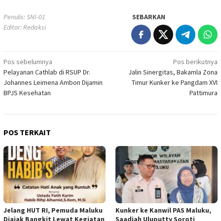
Penulis: SNI-01
SEBARKAN
Editor: Redaksi
Navigasi
Pos sebelumnya
Pos berikutnya
Pelayanan Cathlab di RSUP Dr.
Jalin Sinergitas, Bakamla Zona
pos
Johannes Leimena Ambon Dijamin
Timur Kunker ke Pangdam XVI
BPJS Kesehatan
Pattimura
POS TERKAIT
Jelang HUT RI, Pemuda Maluku
Kunker ke Kanwil PAS Maluku,
Diajak Bangkit Lewat Kegiatan
Saadiah Uluputty Soroti