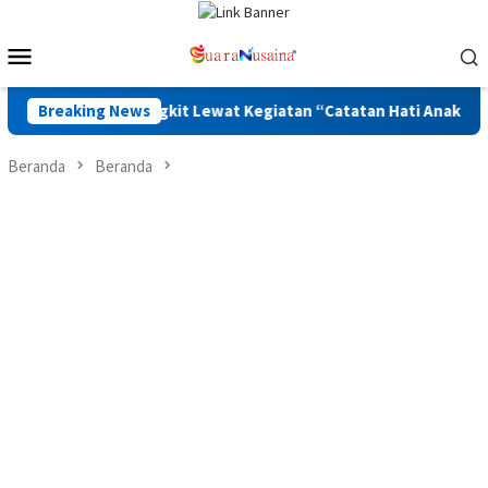
Loncat
ke
Menu
konten
Mobile
iajak Bangkit Lewat Kegiatan “Catatan Hati Anak yang Runtuh”
Breaking News
Beranda
Beranda