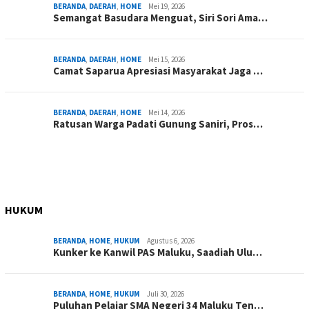
BERANDA
,
DAERAH
,
HOME
Mei 19, 2026
Semangat Basudara Menguat, Siri Sori Ama…
BERANDA
,
DAERAH
,
HOME
Mei 15, 2026
Camat Saparua Apresiasi Masyarakat Jaga …
BERANDA
,
DAERAH
,
HOME
Mei 14, 2026
Ratusan Warga Padati Gunung Saniri, Pros…
HUKUM
BERANDA
,
HOME
,
HUKUM
Agustus 6, 2026
Kunker ke Kanwil PAS Maluku, Saadiah Ulu…
BERANDA
,
HOME
,
HUKUM
Juli 30, 2026
Puluhan Pelajar SMA Negeri 34 Maluku Ten…