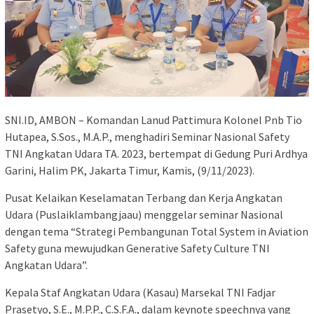
SNI.ID, AMBON – Komandan Lanud Pattimura Kolonel Pnb Tio
Hutapea, S.Sos., M.A.P., menghadiri Seminar Nasional Safety
TNI Angkatan Udara TA. 2023, bertempat di Gedung Puri Ardhya
Garini, Halim PK, Jakarta Timur, Kamis, (9/11/2023).
Pusat Kelaikan Keselamatan Terbang dan Kerja Angkatan
Udara (Puslaiklambangjaau) menggelar seminar Nasional
dengan tema “Strategi Pembangunan Total System in Aviation
Safety guna mewujudkan Generative Safety Culture TNI
Angkatan Udara”.
Kepala Staf Angkatan Udara (Kasau) Marsekal TNI Fadjar
Prasetyo, S.E., M.P.P., C.S.F.A., dalam keynote speechnya yang