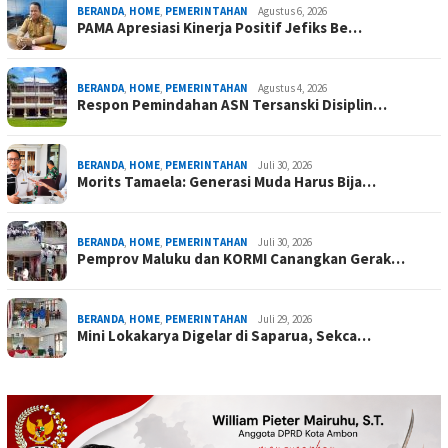
BERANDA
,
HOME
,
PEMERINTAHAN
Agustus 6, 2026
PAMA Apresiasi Kinerja Positif Jefiks Be…
BERANDA
,
HOME
,
PEMERINTAHAN
Agustus 4, 2026
Respon Pemindahan ASN Tersanski Disiplin…
BERANDA
,
HOME
,
PEMERINTAHAN
Juli 30, 2026
Morits Tamaela: Generasi Muda Harus Bija…
BERANDA
,
HOME
,
PEMERINTAHAN
Juli 30, 2026
Pemprov Maluku dan KORMI Canangkan Gerak…
BERANDA
,
HOME
,
PEMERINTAHAN
Juli 29, 2026
Mini Lokakarya Digelar di Saparua, Sekca…