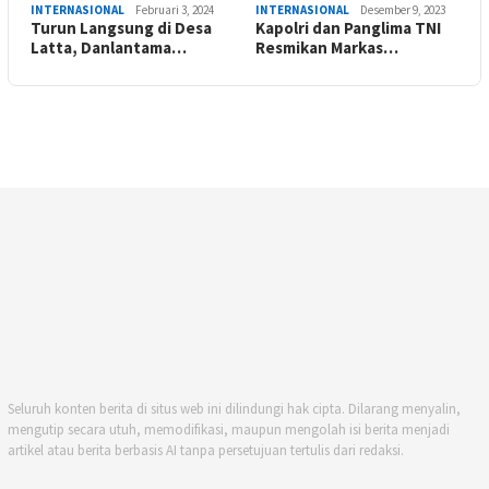
INTERNASIONAL
Februari 3, 2024
INTERNASIONAL
Desember 9, 2023
Turun Langsung di Desa
Kapolri dan Panglima TNI
Latta, Danlantama…
Resmikan Markas…
Seluruh konten berita di situs web ini dilindungi hak cipta. Dilarang menyalin,
mengutip secara utuh, memodifikasi, maupun mengolah isi berita menjadi
artikel atau berita berbasis AI tanpa persetujuan tertulis dari redaksi.