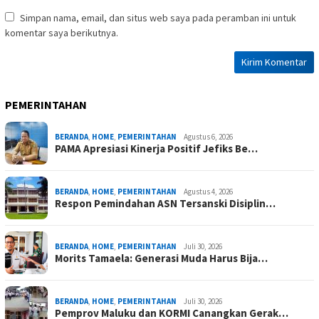
Simpan nama, email, dan situs web saya pada peramban ini untuk
komentar saya berikutnya.
PEMERINTAHAN
BERANDA
,
HOME
,
PEMERINTAHAN
Agustus 6, 2026
PAMA Apresiasi Kinerja Positif Jefiks Be…
BERANDA
,
HOME
,
PEMERINTAHAN
Agustus 4, 2026
Respon Pemindahan ASN Tersanski Disiplin…
BERANDA
,
HOME
,
PEMERINTAHAN
Juli 30, 2026
Morits Tamaela: Generasi Muda Harus Bija…
BERANDA
,
HOME
,
PEMERINTAHAN
Juli 30, 2026
Pemprov Maluku dan KORMI Canangkan Gerak…