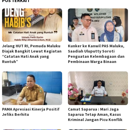
POS TERKAIT
Jelang HUT RI, Pemuda Maluku
Kunker ke Kanwil PAS Maluku,
Diajak Bangkit Lewat Kegiatan
Saadiah Uluputty Soroti
“Catatan Hati Anak yang
Penguatan Kelembagaan dan
Runtuh”
Pembinaan Warga Binaan
PAMA Apresiasi Kinerja Positif
Camat Saparua : Mari Jaga
Jefiks Berhitu
Saparua Tetap Aman, Kasus
Kriminal Jangan Picu Konflik