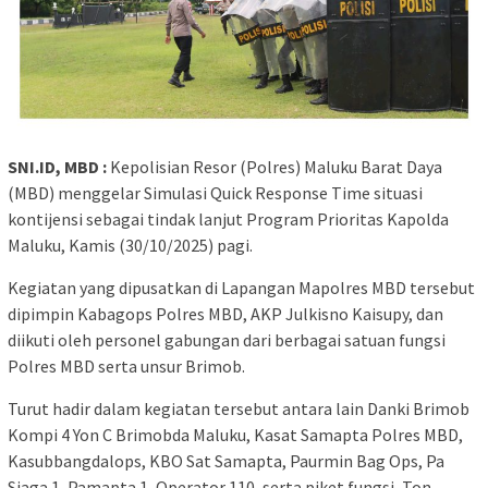
SNI.ID, MBD :
Kepolisian Resor (Polres) Maluku Barat Daya
(MBD) menggelar Simulasi Quick Response Time situasi
kontijensi sebagai tindak lanjut Program Prioritas Kapolda
Maluku, Kamis (30/10/2025) pagi.
Kegiatan yang dipusatkan di Lapangan Mapolres MBD tersebut
dipimpin Kabagops Polres MBD, AKP Julkisno Kaisupy, dan
diikuti oleh personel gabungan dari berbagai satuan fungsi
Polres MBD serta unsur Brimob.
Turut hadir dalam kegiatan tersebut antara lain Danki Brimob
Kompi 4 Yon C Brimobda Maluku, Kasat Samapta Polres MBD,
Kasubbangdalops, KBO Sat Samapta, Paurmin Bag Ops, Pa
Siaga 1, Pamapta 1, Operator 110, serta piket fungsi, Ton