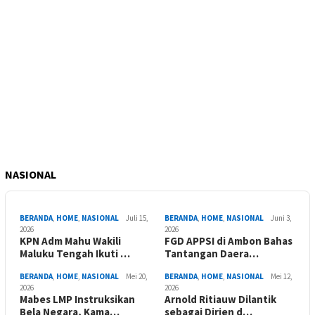
NASIONAL
BERANDA
,
HOME
,
NASIONAL
Juli 15,
BERANDA
,
HOME
,
NASIONAL
Juni 3,
2026
2026
KPN Adm Mahu Wakili
FGD APPSI di Ambon Bahas
Maluku Tengah Ikuti …
Tantangan Daera…
BERANDA
,
HOME
,
NASIONAL
Mei 20,
BERANDA
,
HOME
,
NASIONAL
Mei 12,
2026
2026
Mabes LMP Instruksikan
Arnold Ritiauw Dilantik
Bela Negara, Kama…
sebagai Dirjen d…