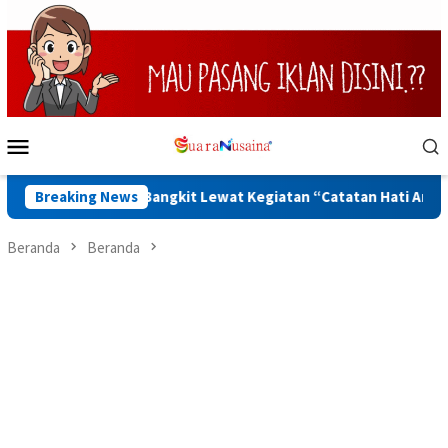
Loncat
ke
konten
Menu
Mobile
u Diajak Bangkit Lewat Kegiatan “Catatan Hati Anak yang Runt
Breaking News
Beranda
Beranda