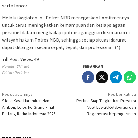
serta lancar.
Melalui kegiatan ini, Polres MBD menegaskan komitmennya
untuk terus meningkatkan kemampuan dan kesiapsiagaan
personel dalam menghadapi potensi gangguan keamanan di
wilayah hukum Polres MBD, sehingga setiap situasi darurat
dapat ditangani secara cepat, tepat, dan profesional. (*)
Post Views:
49
Penulis: SNI-EM
SEBARKAN
Editor: Redaksi
Navigasi
Pos sebelumnya
Pos berikutnya
Stella Kaya Harumkan Nama
Pertina Siap Tingkatkan Prestasi
pos
Ambon, Lolos ke Grand Final
Atlet Lewat Kolaborasi dan
Bintang Radio Indonesia 2025
Regenerasi Kepengurusan