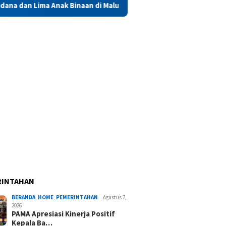
inaan di Maluku Diusulkan Terima Remisi HUT RI
Saadiah
RINTAHAN
BERANDA
,
HOME
,
PEMERINTAHAN
Agustus 7,
2026
PAMA Apresiasi Kinerja Positif
Kepala Ba…