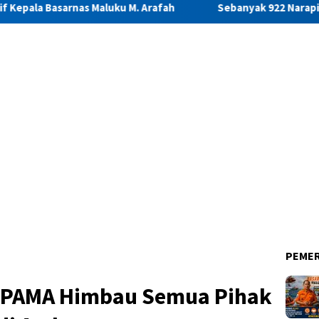
aluku M. Arafah
Sebanyak 922 Narapidana dan Lima Anak B
PEME
, PAMA Himbau Semua Pihak