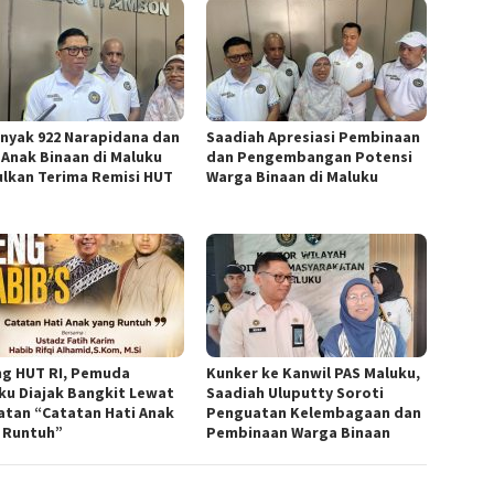
nyak 922 Narapidana dan
Saadiah Apresiasi Pembinaan
 Anak Binaan di Maluku
dan Pengembangan Potensi
ulkan Terima Remisi HUT
Warga Binaan di Maluku
ng HUT RI, Pemuda
Kunker ke Kanwil PAS Maluku,
ku Diajak Bangkit Lewat
Saadiah Uluputty Soroti
atan “Catatan Hati Anak
Penguatan Kelembagaan dan
 Runtuh”
Pembinaan Warga Binaan