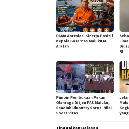
PAMA Apresiasi Kinerja Positif
Seba
Kepala Basarnas Maluku M.
Lima
Arafah
Dius
RI
Pimpin Pembukaan Pekan
Jela
Olahraga Ditjen PAS Maluku,
Malu
Saadiah Uluputty Soroti Nilai
Kegi
Sportivitas
yang
Tinggalkan Balasan