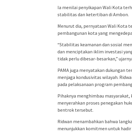
Ia menilai penyikapan Wali Kota ter
stabilitas dan ketertiban di Ambon.
Menurut dia, pernyataan Wali Kota t
pembangunan kota yang mengedepan
“Stabilitas keamanan dan sosial m
dan menciptakan iklim investasi yan
tidak perlu dibesar-besarkan,” ujarny
PAMA juga menyatakan dukungan ter
menjaga kondusivitas wilayah. Ridw
pada pelaksanaan program pemban
Pihaknya menghimbau masyarakat, k
menyerahkan proses penegakan huk
bentrok tersebut.
Ridwan menambahkan bahwa langkah W
menunjukkan komitmen untuk hadir di