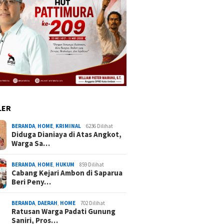
LER
BERANDA
,
HOME
,
KRIMINAL
6236 Dilihat
Diduga Dianiaya di Atas Angkot,
Warga Sa…
BERANDA
,
HOME
,
HUKUM
859 Dilihat
Cabang Kejari Ambon di Saparua
Beri Peny…
BERANDA
,
DAERAH
,
HOME
702 Dilihat
Ratusan Warga Padati Gunung
Saniri, Pros…