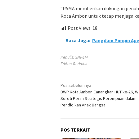
“PAMA memberikan dukungan penuh t
Kota Ambon untuk tetap menjaga ke
Post Views:
18
Baca Juga:
Pangdam Pimpin Ape
Penulis: SNI-EM
Editor: Redaksi
Navigasi
Pos sebelumnya
DWP Kota Ambon Canangkan HUT ke-26, Wa
pos
Soroti Peran Strategis Perempuan dalam
Pendidikan Anak Bangsa
POS TERKAIT