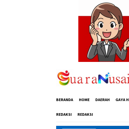
Loncat
ke
konten
BERANDA
HOME
DAERAH
GAYA H
REDAKSI
REDAKSI