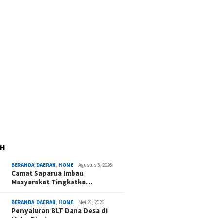
AH
BERANDA
,
DAERAH
,
HOME
Agustus 5, 2026
Camat Saparua Imbau
Masyarakat Tingkatka…
BERANDA
,
DAERAH
,
HOME
Mei 28, 2026
Penyaluran BLT Dana Desa di