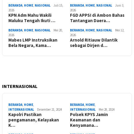
BERANDA
,
HOME
,
NASIONAL
Juli 15,
BERANDA
,
HOME
,
NASIONAL
Juni 3,
2026
2026
KPN Adm Mahu Wakili
FGD APPSI di Ambon Bahas
Maluku Tengah Ikuti …
Tantangan Daera…
BERANDA
,
HOME
,
NASIONAL
Mei 20,
BERANDA
,
HOME
,
NASIONAL
Mei 12,
2026
2026
Mabes LMP Instruksikan
Arnold Ritiauw Dilantik
Bela Negara, Kama…
sebagai Dirjen d…
INTERNASIONAL
BERANDA
,
HOME
,
BERANDA
,
HOME
,
INTERNASIONAL
Desember 21, 2024
INTERNASIONAL
Mei 28, 2024
Kapolri Pastikan
Polsek KPYS Jamin
pengamanan, Kelayakan
Keamanan dan
K…
Kenyamana…