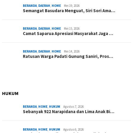
BERANDA
,
DAERAH
,
HOME
Mei 19, 2026
Semangat Basudara Menguat, Siri Sori Ama…
BERANDA
,
DAERAH
,
HOME
Mei 15, 2026
Camat Saparua Apresiasi Masyarakat Jaga …
BERANDA
,
DAERAH
,
HOME
Mei 14, 2026
Ratusan Warga Padati Gunung Saniri, Pros…
HUKUM
BERANDA
,
HOME
,
HUKUM
Agustus 7, 2026
Sebanyak 922 Narapidana dan Lima Anak Bi…
BERANDA
,
HOME
,
HUKUM
Agustus 6, 2026