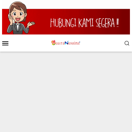
Loncat
ke
konten
Menu
Mobile