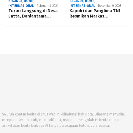
BERANDA
,
HOME
,
BERANDA
,
HOME
,
INTERNASIONAL
Februari 3, 2024
INTERNASIONAL
Desember 9, 2023
Turun Langsung di Desa
Kapolri dan Panglima TNI
Latta, Danlantama…
Resmikan Markas…
Seluruh konten berita di situs web ini dilindungi hak cipta. Dilarang menyalin,
mengutip secara utuh, memodifikasi, maupun mengolah isi berita menjadi
artikel atau berita berbasis AI tanpa persetujuan tertulis dari redaksi.