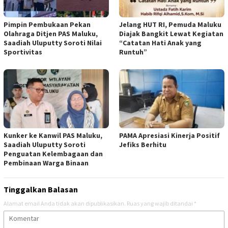
Pimpin Pembukaan Pekan
Jelang HUT RI, Pemuda Maluku
Olahraga Ditjen PAS Maluku,
Diajak Bangkit Lewat Kegiatan
Saadiah Uluputty Soroti Nilai
“Catatan Hati Anak yang
Sportivitas
Runtuh”
Kunker ke Kanwil PAS Maluku,
PAMA Apresiasi Kinerja Positif
Saadiah Uluputty Soroti
Jefiks Berhitu
Penguatan Kelembagaan dan
Pembinaan Warga Binaan
Tinggalkan Balasan
Alamat email Anda tidak akan dipublikasikan.
Ruas yang wajib ditandai
*