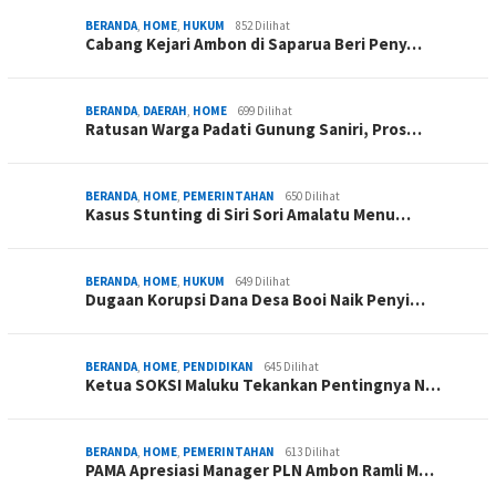
BERANDA
,
HOME
,
HUKUM
852 Dilihat
Cabang Kejari Ambon di Saparua Beri Peny…
BERANDA
,
DAERAH
,
HOME
699 Dilihat
Ratusan Warga Padati Gunung Saniri, Pros…
BERANDA
,
HOME
,
PEMERINTAHAN
650 Dilihat
Kasus Stunting di Siri Sori Amalatu Menu…
BERANDA
,
HOME
,
HUKUM
649 Dilihat
Dugaan Korupsi Dana Desa Booi Naik Penyi…
BERANDA
,
HOME
,
PENDIDIKAN
645 Dilihat
Ketua SOKSI Maluku Tekankan Pentingnya N…
BERANDA
,
HOME
,
PEMERINTAHAN
613 Dilihat
PAMA Apresiasi Manager PLN Ambon Ramli M…