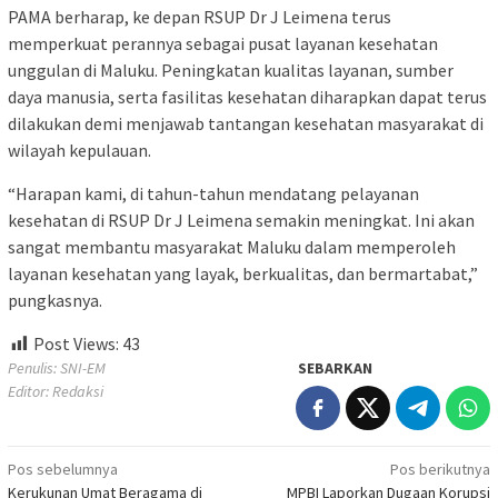
PAMA berharap, ke depan RSUP Dr J Leimena terus
memperkuat perannya sebagai pusat layanan kesehatan
unggulan di Maluku. Peningkatan kualitas layanan, sumber
daya manusia, serta fasilitas kesehatan diharapkan dapat terus
dilakukan demi menjawab tantangan kesehatan masyarakat di
wilayah kepulauan.
“Harapan kami, di tahun-tahun mendatang pelayanan
kesehatan di RSUP Dr J Leimena semakin meningkat. Ini akan
sangat membantu masyarakat Maluku dalam memperoleh
layanan kesehatan yang layak, berkualitas, dan bermartabat,”
pungkasnya.
Post Views:
43
Penulis: SNI-EM
SEBARKAN
Editor: Redaksi
Navigasi
Pos sebelumnya
Pos berikutnya
Kerukunan Umat Beragama di
MPBI Laporkan Dugaan Korupsi