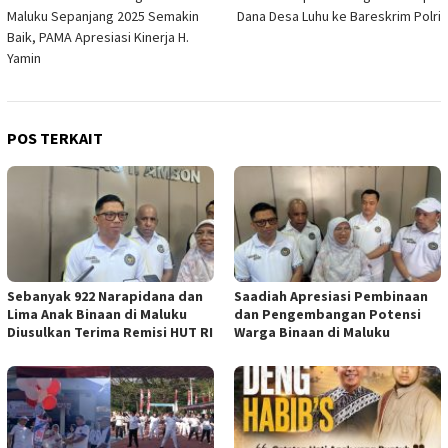
pos
Maluku Sepanjang 2025 Semakin
Dana Desa Luhu ke Bareskrim Polri
Baik, PAMA Apresiasi Kinerja H.
Yamin
POS TERKAIT
Sebanyak 922 Narapidana dan
Saadiah Apresiasi Pembinaan
Lima Anak Binaan di Maluku
dan Pengembangan Potensi
Diusulkan Terima Remisi HUT RI
Warga Binaan di Maluku