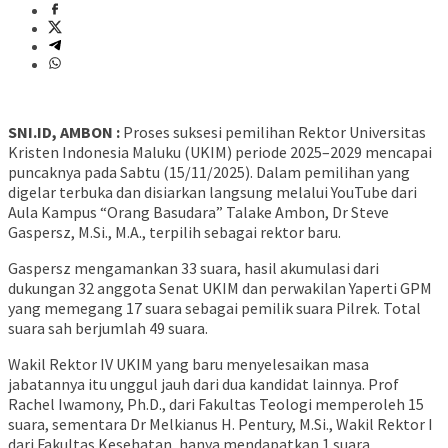
SNI.ID, AMBON :
Proses suksesi pemilihan Rektor Universitas
Kristen Indonesia Maluku (UKIM) periode 2025–2029 mencapai
puncaknya pada Sabtu (15/11/2025). Dalam pemilihan yang
digelar terbuka dan disiarkan langsung melalui YouTube dari
Aula Kampus “Orang Basudara” Talake Ambon, Dr Steve
Gaspersz, M.Si., M.A., terpilih sebagai rektor baru.
Gaspersz mengamankan 33 suara, hasil akumulasi dari
dukungan 32 anggota Senat UKIM dan perwakilan Yaperti GPM
yang memegang 17 suara sebagai pemilik suara Pilrek. Total
suara sah berjumlah 49 suara.
Wakil Rektor IV UKIM yang baru menyelesaikan masa
jabatannya itu unggul jauh dari dua kandidat lainnya. Prof
Rachel Iwamony, Ph.D., dari Fakultas Teologi memperoleh 15
suara, sementara Dr Melkianus H. Pentury, M.Si., Wakil Rektor I
dari Fakultas Kesehatan, hanya mendapatkan 1 suara.