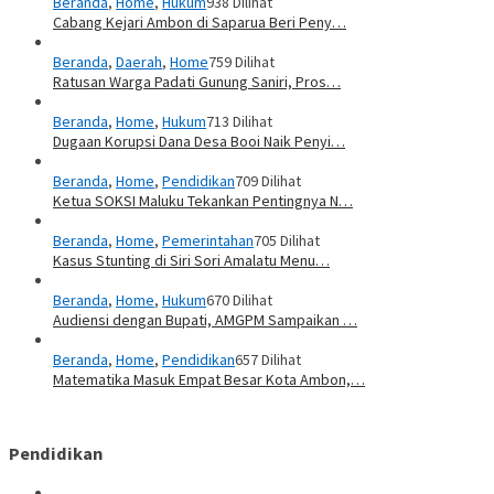
Beranda
,
Home
,
Hukum
938 Dilihat
Cabang Kejari Ambon di Saparua Beri Peny…
Beranda
,
Daerah
,
Home
759 Dilihat
Ratusan Warga Padati Gunung Saniri, Pros…
Beranda
,
Home
,
Hukum
713 Dilihat
Dugaan Korupsi Dana Desa Booi Naik Penyi…
Beranda
,
Home
,
Pendidikan
709 Dilihat
Ketua SOKSI Maluku Tekankan Pentingnya N…
Beranda
,
Home
,
Pemerintahan
705 Dilihat
Kasus Stunting di Siri Sori Amalatu Menu…
Beranda
,
Home
,
Hukum
670 Dilihat
Audiensi dengan Bupati, AMGPM Sampaikan …
Beranda
,
Home
,
Pendidikan
657 Dilihat
Matematika Masuk Empat Besar Kota Ambon,…
Pendidikan