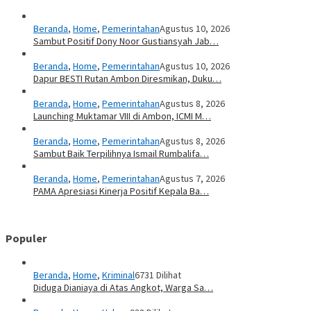
Beranda
,
Home
,
Pemerintahan
Agustus 10, 2026
Sambut Positif Dony Noor Gustiansyah Jab…
Beranda
,
Home
,
Pemerintahan
Agustus 10, 2026
Dapur BESTI Rutan Ambon Diresmikan, Duku…
Beranda
,
Home
,
Pemerintahan
Agustus 8, 2026
Launching Muktamar VIII di Ambon, ICMI M…
Beranda
,
Home
,
Pemerintahan
Agustus 8, 2026
Sambut Baik Terpilihnya Ismail Rumbalifa…
Beranda
,
Home
,
Pemerintahan
Agustus 7, 2026
PAMA Apresiasi Kinerja Positif Kepala Ba…
Populer
Beranda
,
Home
,
Kriminal
6731 Dilihat
Diduga Dianiaya di Atas Angkot, Warga Sa…