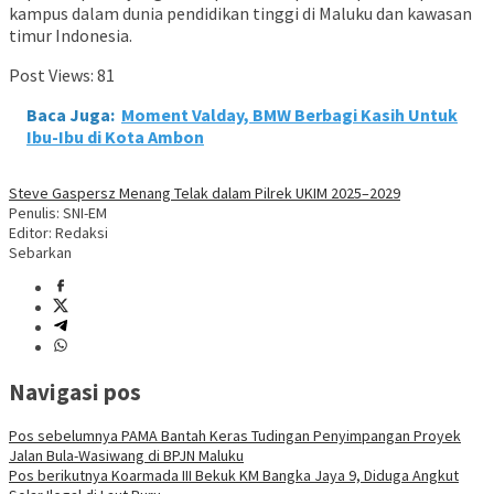
kampus dalam dunia pendidikan tinggi di Maluku dan kawasan
timur Indonesia.
Post Views:
81
Baca Juga:
Moment Valday, BMW Berbagi Kasih Untuk
Ibu-Ibu di Kota Ambon
Steve Gaspersz Menang Telak dalam Pilrek UKIM 2025–2029
Penulis: SNI-EM
Editor: Redaksi
Sebarkan
Navigasi pos
Pos sebelumnya
PAMA Bantah Keras Tudingan Penyimpangan Proyek
Jalan Bula-Wasiwang di BPJN Maluku
Pos berikutnya
Koarmada III Bekuk KM Bangka Jaya 9, Diduga Angkut