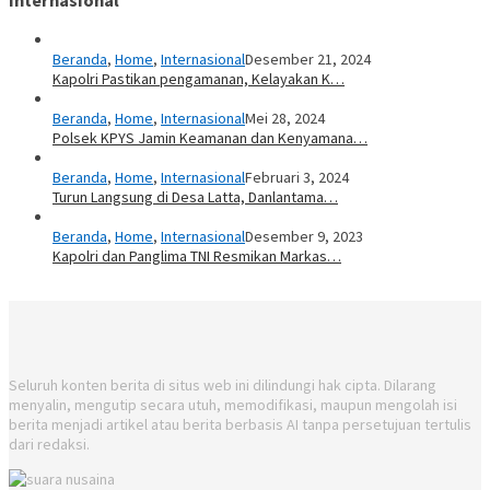
Internasional
Beranda
,
Home
,
Internasional
Desember 21, 2024
Kapolri Pastikan pengamanan, Kelayakan K…
Beranda
,
Home
,
Internasional
Mei 28, 2024
Polsek KPYS Jamin Keamanan dan Kenyamana…
Beranda
,
Home
,
Internasional
Februari 3, 2024
Turun Langsung di Desa Latta, Danlantama…
Beranda
,
Home
,
Internasional
Desember 9, 2023
Kapolri dan Panglima TNI Resmikan Markas…
Seluruh konten berita di situs web ini dilindungi hak cipta. Dilarang
menyalin, mengutip secara utuh, memodifikasi, maupun mengolah isi
berita menjadi artikel atau berita berbasis AI tanpa persetujuan tertulis
dari redaksi.