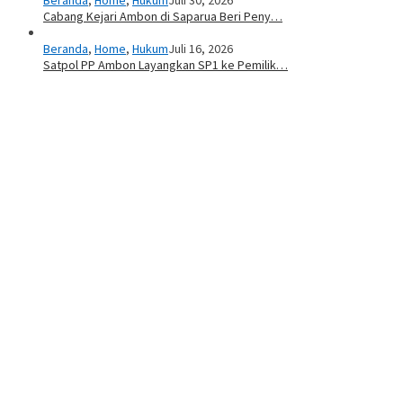
Beranda
,
Home
,
Hukum
Juli 30, 2026
Cabang Kejari Ambon di Saparua Beri Peny…
Beranda
,
Home
,
Hukum
Juli 16, 2026
Satpol PP Ambon Layangkan SP1 ke Pemilik…