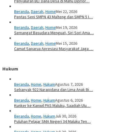
Penyaluran BLT Dana Desa di Mahu Diprior…
Beranda
,
Daerah
,
Home
Mei 22, 2026
Pentas Seni SMPN 43 Malteng dan SMPN 5 I…
Beranda
,
Daerah
,
Home
Mei 19, 2026
Semangat Basudara Menguat, Siri Sori Ama…
Beranda
,
Daerah
,
Home
Mei 15, 2026
Camat Saparua Apresiasi Masyarakat Jaga …
Hukum
Beranda
,
Home
,
Hukum
Agustus 7, 2026
Sebanyak 922 Narapidana dan Lima Anak Bi…
Beranda
,
Home
,
Hukum
Agustus 6, 2026
Kunker ke Kanwil PAS Maluku, Saadiah Ulu…
Beranda
,
Home
,
Hukum
Juli 30, 2026
Puluhan Pelajar SMA Negeri 34 Maluku Ten…