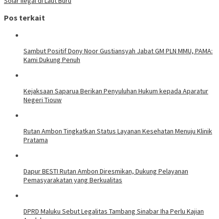
Solar Ilegal di Laut Buru
Pos terkait
Sambut Positif Dony Noor Gustiansyah Jabat GM PLN MMU, PAMA:
Kami Dukung Penuh
Kejaksaan Saparua Berikan Penyuluhan Hukum kepada Aparatur
Negeri Tiouw
Rutan Ambon Tingkatkan Status Layanan Kesehatan Menuju Klinik
Pratama
Dapur BESTI Rutan Ambon Diresmikan, Dukung Pelayanan
Pemasyarakatan yang Berkualitas
DPRD Maluku Sebut Legalitas Tambang Sinabar Iha Perlu Kajian