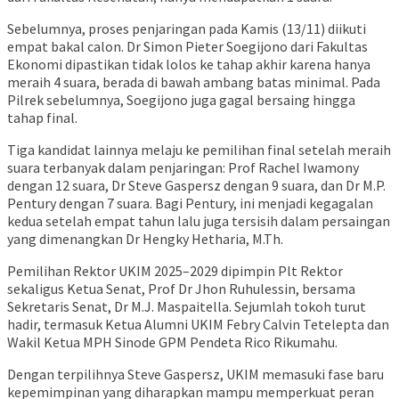
Sebelumnya, proses penjaringan pada Kamis (13/11) diikuti
empat bakal calon. Dr Simon Pieter Soegijono dari Fakultas
Ekonomi dipastikan tidak lolos ke tahap akhir karena hanya
meraih 4 suara, berada di bawah ambang batas minimal. Pada
Pilrek sebelumnya, Soegijono juga gagal bersaing hingga
tahap final.
Tiga kandidat lainnya melaju ke pemilihan final setelah meraih
suara terbanyak dalam penjaringan: Prof Rachel Iwamony
dengan 12 suara, Dr Steve Gaspersz dengan 9 suara, dan Dr M.P.
Pentury dengan 7 suara. Bagi Pentury, ini menjadi kegagalan
kedua setelah empat tahun lalu juga tersisih dalam persaingan
yang dimenangkan Dr Hengky Hetharia, M.Th.
Pemilihan Rektor UKIM 2025–2029 dipimpin Plt Rektor
sekaligus Ketua Senat, Prof Dr Jhon Ruhulessin, bersama
Sekretaris Senat, Dr M.J. Maspaitella. Sejumlah tokoh turut
hadir, termasuk Ketua Alumni UKIM Febry Calvin Tetelepta dan
Wakil Ketua MPH Sinode GPM Pendeta Rico Rikumahu.
Dengan terpilihnya Steve Gaspersz, UKIM memasuki fase baru
kepemimpinan yang diharapkan mampu memperkuat peran