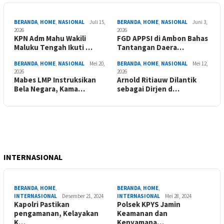
BERANDA
,
HOME
,
NASIONAL
Juli 15,
BERANDA
,
HOME
,
NASIONAL
Juni 3,
2026
2026
KPN Adm Mahu Wakili
FGD APPSI di Ambon Bahas
Maluku Tengah Ikuti …
Tantangan Daera…
BERANDA
,
HOME
,
NASIONAL
Mei 20,
BERANDA
,
HOME
,
NASIONAL
Mei 12,
2026
2026
Mabes LMP Instruksikan
Arnold Ritiauw Dilantik
Bela Negara, Kama…
sebagai Dirjen d…
INTERNASIONAL
BERANDA
,
HOME
,
BERANDA
,
HOME
,
INTERNASIONAL
Desember 21, 2024
INTERNASIONAL
Mei 28, 2024
Kapolri Pastikan
Polsek KPYS Jamin
pengamanan, Kelayakan
Keamanan dan
K…
Kenyamana…