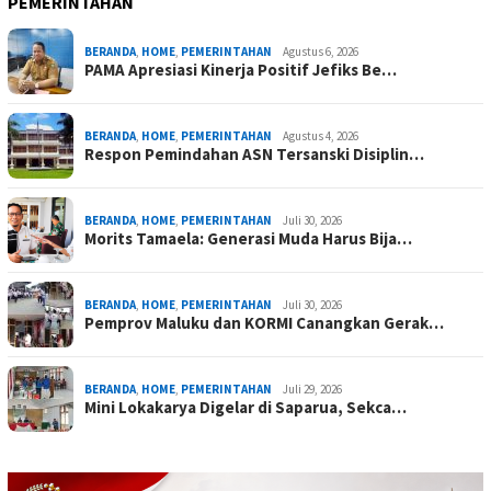
PEMERINTAHAN
BERANDA
,
HOME
,
PEMERINTAHAN
Agustus 6, 2026
PAMA Apresiasi Kinerja Positif Jefiks Be…
BERANDA
,
HOME
,
PEMERINTAHAN
Agustus 4, 2026
Respon Pemindahan ASN Tersanski Disiplin…
BERANDA
,
HOME
,
PEMERINTAHAN
Juli 30, 2026
Morits Tamaela: Generasi Muda Harus Bija…
BERANDA
,
HOME
,
PEMERINTAHAN
Juli 30, 2026
Pemprov Maluku dan KORMI Canangkan Gerak…
BERANDA
,
HOME
,
PEMERINTAHAN
Juli 29, 2026
Mini Lokakarya Digelar di Saparua, Sekca…