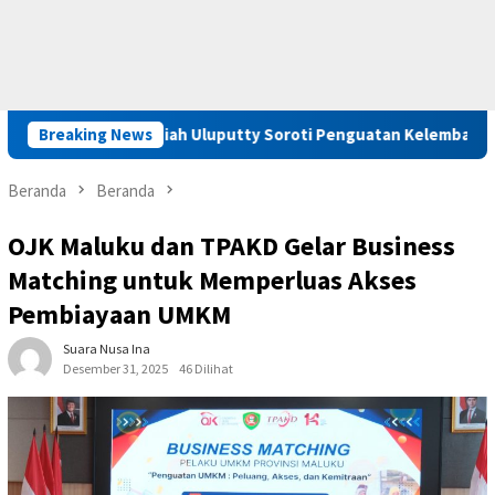
luku, Saadiah Uluputty Soroti Penguatan Kelembagaan dan Pemb
Breaking News
Beranda
Beranda
OJK Maluku dan TPAKD Gelar Business
Matching untuk Memperluas Akses
Pembiayaan UMKM
Suara Nusa Ina
Desember 31, 2025
46 Dilihat