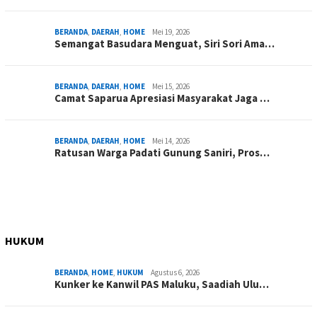
BERANDA
,
DAERAH
,
HOME
Mei 19, 2026
Semangat Basudara Menguat, Siri Sori Ama…
BERANDA
,
DAERAH
,
HOME
Mei 15, 2026
Camat Saparua Apresiasi Masyarakat Jaga …
BERANDA
,
DAERAH
,
HOME
Mei 14, 2026
Ratusan Warga Padati Gunung Saniri, Pros…
HUKUM
BERANDA
,
HOME
,
HUKUM
Agustus 6, 2026
Kunker ke Kanwil PAS Maluku, Saadiah Ulu…