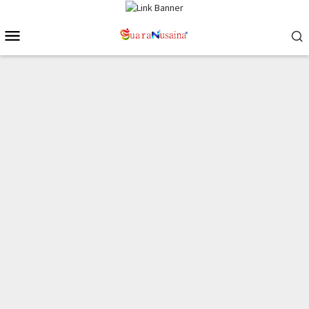
Loncat
ke
Menu
konten
Mobile