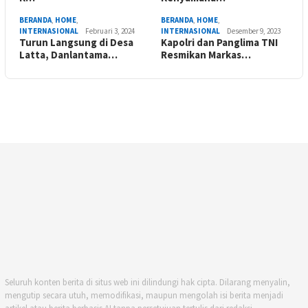
BERANDA
,
HOME
,
BERANDA
,
HOME
,
INTERNASIONAL
Februari 3, 2024
INTERNASIONAL
Desember 9, 2023
Turun Langsung di Desa
Kapolri dan Panglima TNI
Latta, Danlantama…
Resmikan Markas…
Seluruh konten berita di situs web ini dilindungi hak cipta. Dilarang menyalin,
mengutip secara utuh, memodifikasi, maupun mengolah isi berita menjadi