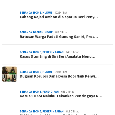
BERANDA
,
HOME
,
HUKUM
822 Dilihat
Cabang Kejari Ambon di Saparua Beri Peny…
BERANDA
,
DAERAH
,
HOME
687 Dilihat
Ratusan Warga Padati Gunung Saniri, Pros…
BERANDA
,
HOME
,
PEMERINTAHAN
640 Dilihat
Kasus Stunting di Siri Sori Amalatu Menu…
BERANDA
,
HOME
,
HUKUM
640 Dilihat
Dugaan Korupsi Dana Desa Booi Naik Penyi…
BERANDA
,
HOME
,
PENDIDIKAN
631 Dilihat
Ketua SOKSI Maluku Tekankan Pentingnya N…
BERANDA
,
HOME
,
PEMERINTAHAN
611 Dilihat