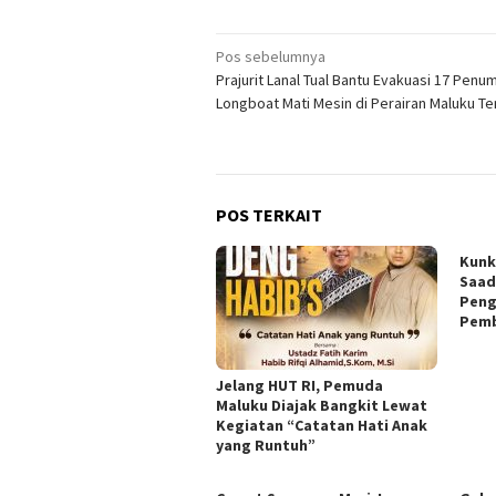
Navigasi
Pos sebelumnya
Prajurit Lanal Tual Bantu Evakuasi 17 Pen
pos
Longboat Mati Mesin di Perairan Maluku T
POS TERKAIT
Kunk
Saad
Peng
Pemb
Jelang HUT RI, Pemuda
Maluku Diajak Bangkit Lewat
Kegiatan “Catatan Hati Anak
yang Runtuh”