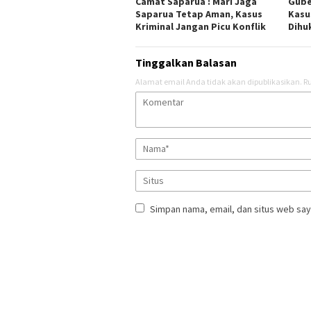
Camat Saparua : Mari Jaga
Gube
Saparua Tetap Aman, Kasus
Kasu
Kriminal Jangan Picu Konflik
Dihu
Tinggalkan Balasan
Alamat email Anda tidak akan dipublikasikan.
Ru
Simpan nama, email, dan situs web say