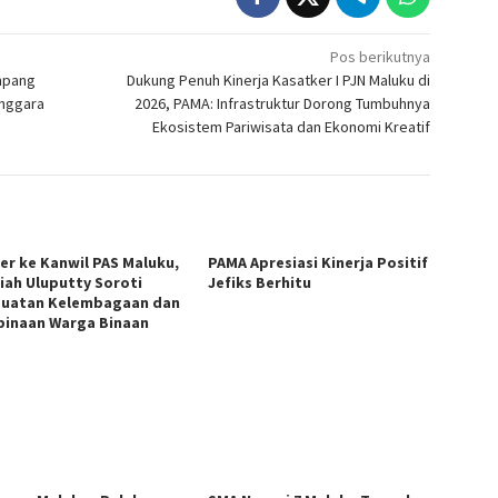
Pos berikutnya
umpang
Dukung Penuh Kinerja Kasatker I PJN Maluku di
enggara
2026, PAMA: Infrastruktur Dorong Tumbuhnya
Ekosistem Pariwisata dan Ekonomi Kreatif
er ke Kanwil PAS Maluku,
PAMA Apresiasi Kinerja Positif
iah Uluputty Soroti
Jefiks Berhitu
uatan Kelembagaan dan
inaan Warga Binaan