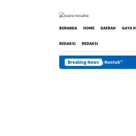
Loncat
ke
konten
BERANDA
HOME
DAERAH
GAYA H
REDAKSI
REDAKSI
giatan “Catatan Hati Anak yang Runtuh”
Breaking News
Kunker ke Kanwi