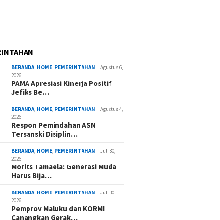
RINTAHAN
BERANDA
,
HOME
,
PEMERINTAHAN
Agustus 6,
2026
PAMA Apresiasi Kinerja Positif
Jefiks Be…
BERANDA
,
HOME
,
PEMERINTAHAN
Agustus 4,
2026
Respon Pemindahan ASN
Tersanski Disiplin…
BERANDA
,
HOME
,
PEMERINTAHAN
Juli 30,
2026
Morits Tamaela: Generasi Muda
Harus Bija…
BERANDA
,
HOME
,
PEMERINTAHAN
Juli 30,
2026
Pemprov Maluku dan KORMI
Canangkan Gerak…