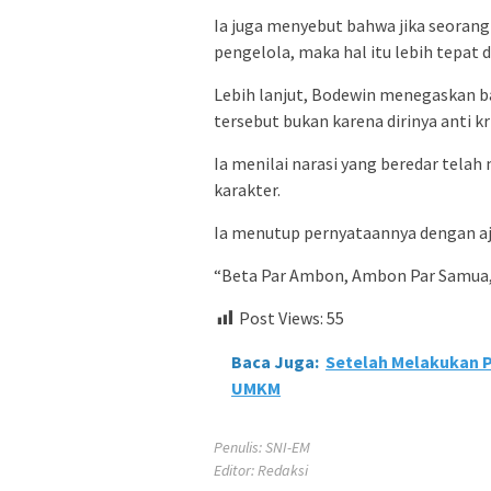
Ia juga menyebut bahwa jika seoran
pengelola, maka hal itu lebih tepat d
Lebih lanjut, Bodewin menegaskan ba
tersebut bukan karena dirinya anti kri
Ia menilai narasi yang beredar tel
karakter.
Ia menutup pernyataannya dengan aj
“Beta Par Ambon, Ambon Par Samua,” 
Post Views:
55
Baca Juga:
Setelah Melakukan 
UMKM
Penulis: SNI-EM
Editor: Redaksi