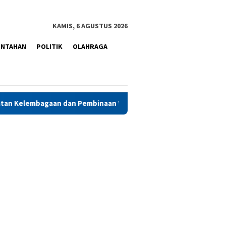
KAMIS, 6 AGUSTUS 2026
INTAHAN
POLITIK
OLAHRAGA
 dan Pembinaan Warga Binaan
PAMA Apresiasi Kinerja Posit