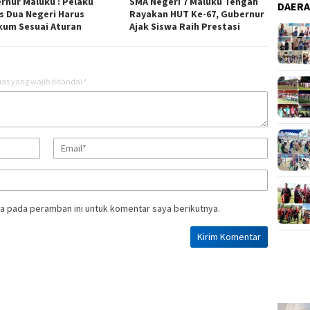
rnur Maluku : Pelaku
SMA Negeri 7 Maluku Tengah
DAER
s Dua Negeri Harus
Rayakan HUT Ke-67, Gubernur
kum Sesuai Aturan
Ajak Siswa Raih Prestasi
as yang wajib ditandai
*
a pada peramban ini untuk komentar saya berikutnya.