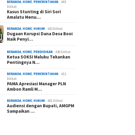
BERANDA
,
HOME
,
PEMERINTAHAN
643
Dilihat
Kasus Stunting di Siri Sori
Amalatu Menu…
BERANDA
,
HOME
,
HUKUM
642 Dilihat
Dugaan Korupsi Dana Desa Booi
Naik Penyi…
BERANDA
,
HOME
,
PENDIDIKAN
636 Dilihat
Ketua SOKSI Maluku Tekankan
Pentingnya N…
BERANDA
,
HOME
,
PEMERINTAHAN
612
Dilihat
PAMA Apresiasi Manager PLN
Ambon Ramli M…
BERANDA
,
HOME
,
HUKUM
601 Dilihat
Audiensi dengan Bupati, AMGPM
Sampaikan …