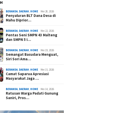
AH
BERANDA
,
DAERAH
,
HOME
Mei 28, 2026
Penyaluran BLT Dana Desa di
Mahu Diprior…
BERANDA
,
DAERAH
,
HOME
Mei 22, 2026
Pentas Seni SMPN 43 Malteng
dan SMPN 5 I…
BERANDA
,
DAERAH
,
HOME
Mei 19, 2026
Semangat Basudara Menguat,
Siri Sori Ama…
BERANDA
,
DAERAH
,
HOME
Mei 15, 2026
Camat Saparua Apresiasi
Masyarakat Jaga …
BERANDA
,
DAERAH
,
HOME
Mei 14, 2026
Ratusan Warga Padati Gunung
Saniri, Pros…