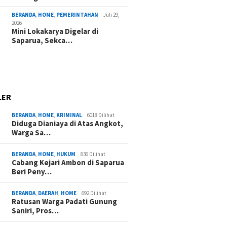
BERANDA
,
HOME
,
PEMERINTAHAN
Juli 29,
2026
Mini Lokakarya Digelar di
Saparua, Sekca…
LER
BERANDA
,
HOME
,
KRIMINAL
6018 Dilihat
Diduga Dianiaya di Atas Angkot,
Warga Sa…
BERANDA
,
HOME
,
HUKUM
836 Dilihat
Cabang Kejari Ambon di Saparua
Beri Peny…
BERANDA
,
DAERAH
,
HOME
692 Dilihat
Ratusan Warga Padati Gunung
Saniri, Pros…