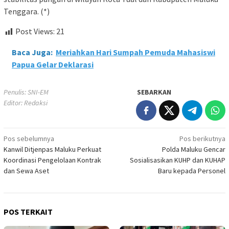
Tenggara. (*)
Post Views:
21
Baca Juga:
Meriahkan Hari Sumpah Pemuda Mahasiswi
Papua Gelar Deklarasi
Penulis: SNI-EM
SEBARKAN
Editor: Redaksi
Navigasi
Pos sebelumnya
Pos berikutnya
Kanwil Ditjenpas Maluku Perkuat
Polda Maluku Gencar
pos
Koordinasi Pengelolaan Kontrak
Sosialisasikan KUHP dan KUHAP
dan Sewa Aset
Baru kepada Personel
POS TERKAIT