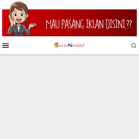
Loncat
ke
konten
Menu
Mobile