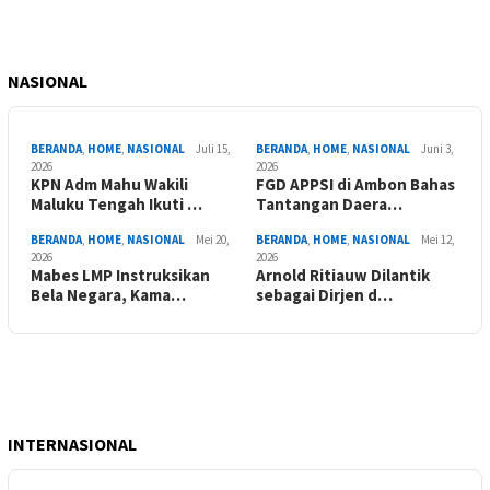
NASIONAL
BERANDA
,
HOME
,
NASIONAL
Juli 15,
BERANDA
,
HOME
,
NASIONAL
Juni 3,
2026
2026
KPN Adm Mahu Wakili
FGD APPSI di Ambon Bahas
Maluku Tengah Ikuti …
Tantangan Daera…
BERANDA
,
HOME
,
NASIONAL
Mei 20,
BERANDA
,
HOME
,
NASIONAL
Mei 12,
2026
2026
Mabes LMP Instruksikan
Arnold Ritiauw Dilantik
Bela Negara, Kama…
sebagai Dirjen d…
INTERNASIONAL