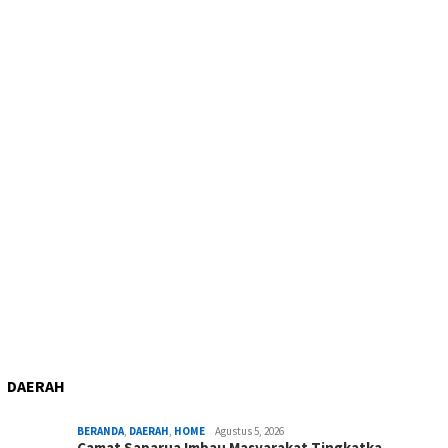
DAERAH
BERANDA
,
DAERAH
,
HOME
Agustus 5, 2026
Camat Saparua Imbau Masyarakat Tingkatka…