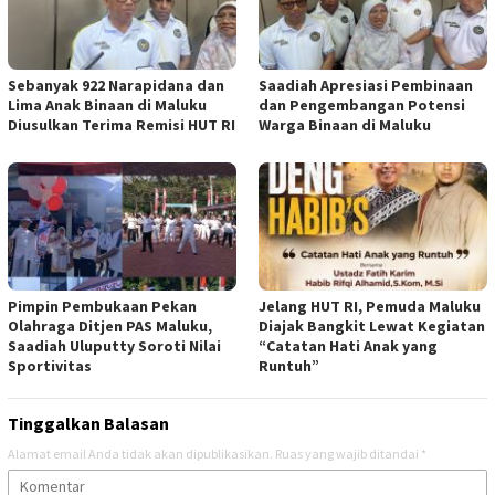
Sebanyak 922 Narapidana dan
Saadiah Apresiasi Pembinaan
Lima Anak Binaan di Maluku
dan Pengembangan Potensi
Diusulkan Terima Remisi HUT RI
Warga Binaan di Maluku
Pimpin Pembukaan Pekan
Jelang HUT RI, Pemuda Maluku
Olahraga Ditjen PAS Maluku,
Diajak Bangkit Lewat Kegiatan
Saadiah Uluputty Soroti Nilai
“Catatan Hati Anak yang
Sportivitas
Runtuh”
Tinggalkan Balasan
Alamat email Anda tidak akan dipublikasikan.
Ruas yang wajib ditandai
*