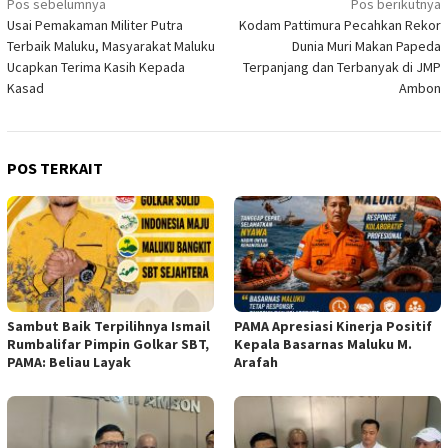
Navigasi
Pos sebelumnya
Pos berikutnya
Usai Pemakaman Militer Putra
Kodam Pattimura Pecahkan Rekor
pos
Terbaik Maluku, Masyarakat Maluku
Dunia Muri Makan Papeda
Ucapkan Terima Kasih Kepada
Terpanjang dan Terbanyak di JMP
Kasad
Ambon
POS TERKAIT
Sambut Baik Terpilihnya Ismail
PAMA Apresiasi Kinerja Positif
Rumbalifar Pimpin Golkar SBT,
Kepala Basarnas Maluku M.
PAMA: Beliau Layak
Arafah