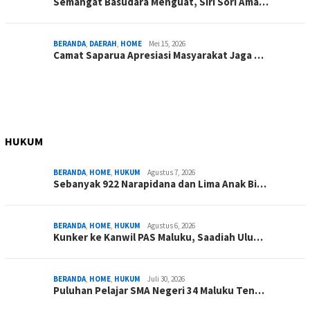
Semangat Basudara Menguat, Siri Sori Ama…
BERANDA
,
DAERAH
,
HOME
Mei 15, 2026
Camat Saparua Apresiasi Masyarakat Jaga …
HUKUM
BERANDA
,
HOME
,
HUKUM
Agustus 7, 2026
Sebanyak 922 Narapidana dan Lima Anak Bi…
BERANDA
,
HOME
,
HUKUM
Agustus 6, 2026
Kunker ke Kanwil PAS Maluku, Saadiah Ulu…
BERANDA
,
HOME
,
HUKUM
Juli 30, 2026
Puluhan Pelajar SMA Negeri 34 Maluku Ten…