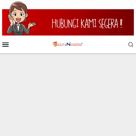
Loncat
ke
konten
Menu
Mobile