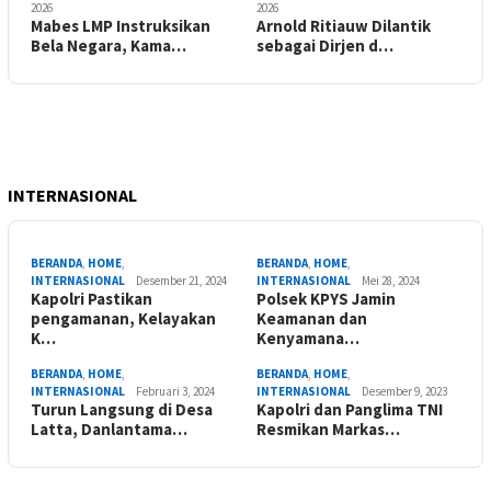
2026
2026
Mabes LMP Instruksikan
Arnold Ritiauw Dilantik
Bela Negara, Kama…
sebagai Dirjen d…
INTERNASIONAL
BERANDA
,
HOME
,
BERANDA
,
HOME
,
INTERNASIONAL
Desember 21, 2024
INTERNASIONAL
Mei 28, 2024
Kapolri Pastikan
Polsek KPYS Jamin
pengamanan, Kelayakan
Keamanan dan
K…
Kenyamana…
BERANDA
,
HOME
,
BERANDA
,
HOME
,
INTERNASIONAL
Februari 3, 2024
INTERNASIONAL
Desember 9, 2023
Turun Langsung di Desa
Kapolri dan Panglima TNI
Latta, Danlantama…
Resmikan Markas…