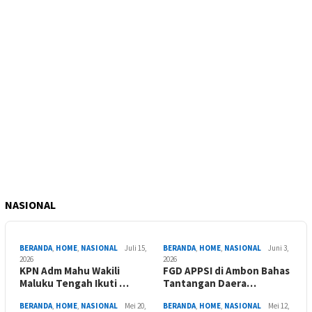
NASIONAL
BERANDA
,
HOME
,
NASIONAL
Juli 15,
BERANDA
,
HOME
,
NASIONAL
Juni 3,
2026
2026
KPN Adm Mahu Wakili
FGD APPSI di Ambon Bahas
Maluku Tengah Ikuti …
Tantangan Daera…
BERANDA
,
HOME
,
NASIONAL
Mei 20,
BERANDA
,
HOME
,
NASIONAL
Mei 12,