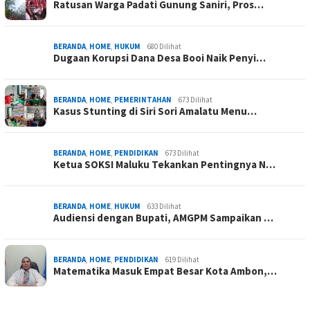
Ratusan Warga Padati Gunung Saniri, Pros…
BERANDA
,
HOME
,
HUKUM
680 Dilihat
Dugaan Korupsi Dana Desa Booi Naik Penyi…
BERANDA
,
HOME
,
PEMERINTAHAN
673 Dilihat
Kasus Stunting di Siri Sori Amalatu Menu…
BERANDA
,
HOME
,
PENDIDIKAN
673 Dilihat
Ketua SOKSI Maluku Tekankan Pentingnya N…
BERANDA
,
HOME
,
HUKUM
633 Dilihat
Audiensi dengan Bupati, AMGPM Sampaikan …
BERANDA
,
HOME
,
PENDIDIKAN
619 Dilihat
Matematika Masuk Empat Besar Kota Ambon,…