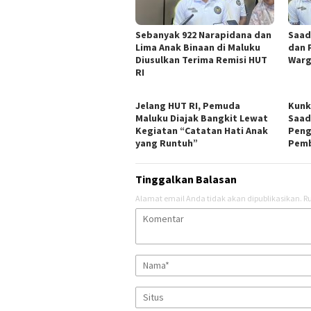
Sebanyak 922 Narapidana dan
Saad
Lima Anak Binaan di Maluku
dan 
Diusulkan Terima Remisi HUT
Warg
RI
Jelang HUT RI, Pemuda
Kunk
Maluku Diajak Bangkit Lewat
Saad
Kegiatan “Catatan Hati Anak
Peng
yang Runtuh”
Pemb
Tinggalkan Balasan
Alamat email Anda tidak akan dipublikasikan.
Ru