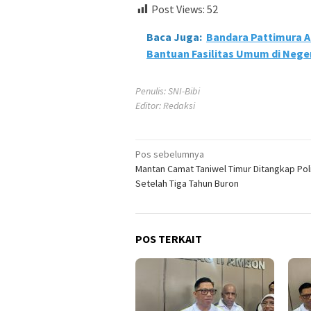
Post Views:
52
Baca Juga:
Bandara Pattimura 
Bantuan Fasilitas Umum di Neger
Penulis: SNI-Bibi
Editor: Redaksi
Navigasi
Pos sebelumnya
Mantan Camat Taniwel Timur Ditangkap Poli
pos
Setelah Tiga Tahun Buron
POS TERKAIT