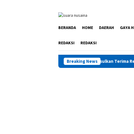
Loncat
ke
konten
BERANDA
HOME
DAERAH
GAYA H
REDAKSI
REDAKSI
Anak Binaan di Maluku Diusulkan Terima Remisi HUT RI
Breaking News
S