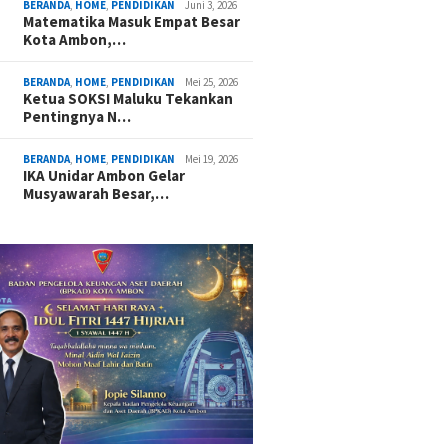
BERANDA
,
HOME
,
PENDIDIKAN
Juni 3, 2026
Matematika Masuk Empat Besar
Kota Ambon,…
BERANDA
,
HOME
,
PENDIDIKAN
Mei 25, 2026
Ketua SOKSI Maluku Tekankan
Pentingnya N…
BERANDA
,
HOME
,
PENDIDIKAN
Mei 19, 2026
IKA Unidar Ambon Gelar
Musyawarah Besar,…