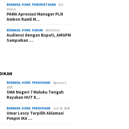
BERANDA
,
HOME
,
PEMERINTAHAN
613
Dilihat
PAMA Apresiasi Manager PLN
Ambon Ramli M…
BERANDA
,
HOME
,
HUKUM
602 Dilihat
Audiensi dengan Bupati, AMGPM
Sampaikan …
DIKAN
BERANDA
,
HOME
,
PENDIDIKAN
Agustus 5,
2026
SMA Negeri 7 Maluku Tengah
Rayakan HUT K…
BERANDA
,
HOME
,
PENDIDIKAN
Juni 28, 2026
Umar Lessy Terpilih Aklamasi
Pimpin IKA …