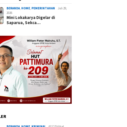
BERANDA
,
HOME
,
PEMERINTAHAN
Juli 29,
2026
Mini Lokakarya Digelar di
Saparua, Sekca…
LER
BERANDA
,
HOME
,
KRIMINAL
6112 Dilihat