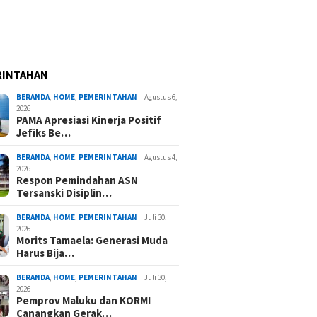
RINTAHAN
BERANDA
,
HOME
,
PEMERINTAHAN
Agustus 6,
2026
PAMA Apresiasi Kinerja Positif
Jefiks Be…
BERANDA
,
HOME
,
PEMERINTAHAN
Agustus 4,
2026
Respon Pemindahan ASN
Tersanski Disiplin…
BERANDA
,
HOME
,
PEMERINTAHAN
Juli 30,
2026
Morits Tamaela: Generasi Muda
Harus Bija…
BERANDA
,
HOME
,
PEMERINTAHAN
Juli 30,
2026
Pemprov Maluku dan KORMI
Canangkan Gerak…