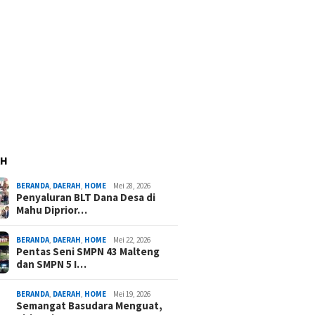
AH
BERANDA
,
DAERAH
,
HOME
Mei 28, 2026
Penyaluran BLT Dana Desa di
Mahu Diprior…
BERANDA
,
DAERAH
,
HOME
Mei 22, 2026
Pentas Seni SMPN 43 Malteng
dan SMPN 5 I…
BERANDA
,
DAERAH
,
HOME
Mei 19, 2026
Semangat Basudara Menguat,