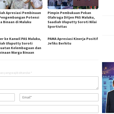
iah Apresiasi Pembinaan
Pimpin Pembukaan Pekan
Pengembangan Potensi
Olahraga Ditjen PAS Maluku,
a Binaan di Maluku
Saadiah Uluputty Soroti Nilai
Sportivitas
er ke Kanwil PAS Maluku,
PAMA Apresiasi Kinerja Positif
iah Uluputty Soroti
Jefiks Berhitu
uatan Kelembagaan dan
inaan Warga Binaan
as yang wajib ditandai
*