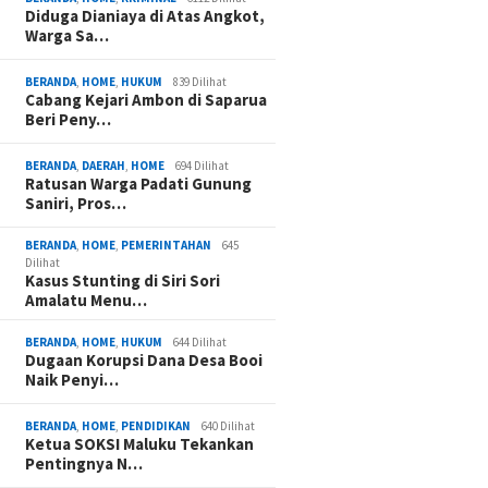
Diduga Dianiaya di Atas Angkot,
Warga Sa…
BERANDA
,
HOME
,
HUKUM
839 Dilihat
Cabang Kejari Ambon di Saparua
Beri Peny…
BERANDA
,
DAERAH
,
HOME
694 Dilihat
Ratusan Warga Padati Gunung
Saniri, Pros…
BERANDA
,
HOME
,
PEMERINTAHAN
645
Dilihat
Kasus Stunting di Siri Sori
Amalatu Menu…
BERANDA
,
HOME
,
HUKUM
644 Dilihat
Dugaan Korupsi Dana Desa Booi
Naik Penyi…
BERANDA
,
HOME
,
PENDIDIKAN
640 Dilihat
Ketua SOKSI Maluku Tekankan
Pentingnya N…