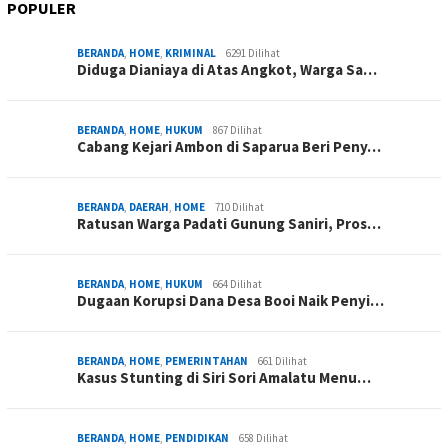
POPULER
BERANDA
,
HOME
,
KRIMINAL
6291 Dilihat
Diduga Dianiaya di Atas Angkot, Warga Sa…
BERANDA
,
HOME
,
HUKUM
867 Dilihat
Cabang Kejari Ambon di Saparua Beri Peny…
BERANDA
,
DAERAH
,
HOME
710 Dilihat
Ratusan Warga Padati Gunung Saniri, Pros…
BERANDA
,
HOME
,
HUKUM
664 Dilihat
Dugaan Korupsi Dana Desa Booi Naik Penyi…
BERANDA
,
HOME
,
PEMERINTAHAN
661 Dilihat
Kasus Stunting di Siri Sori Amalatu Menu…
BERANDA
,
HOME
,
PENDIDIKAN
658 Dilihat