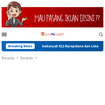
Loncat
ke
konten
Menu
Mobile
Arafah
Breaking News
Sebanyak 922 Narapidana dan Lima Anak Binaan di 
Beranda
Beranda