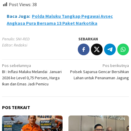
Post Views:
38
Baca Juga:
Polda Maluku Tangkap Pegawai Avsec
Angkasa Pura Bersama 13 Paket Narkotika
Penulis: SNI-RED
SEBARKAN
Editor: Redaksi
Navigasi
Pos sebelumnya
Pos berikutnya
BI : Inflasi Maluku Melandai Januari
Polsek Saparua Gencar Bersihkan
pos
2026 ke Level 0,75 Persen, Harga
Lahan untuk Penanaman Jagung
Ikan dan Emas Jadi Pemicu
POS TERKAIT