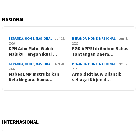
NASIONAL
BERANDA
,
HOME
,
NASIONAL
Juli 15,
BERANDA
,
HOME
,
NASIONAL
Juni 3,
2026
2026
KPN Adm Mahu Wakili
FGD APPSI di Ambon Bahas
Maluku Tengah Ikuti …
Tantangan Daera…
BERANDA
,
HOME
,
NASIONAL
Mei 20,
BERANDA
,
HOME
,
NASIONAL
Mei 12,
2026
2026
Mabes LMP Instruksikan
Arnold Ritiauw Dilantik
Bela Negara, Kama…
sebagai Dirjen d…
INTERNASIONAL