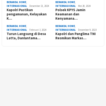
BERANDA
,
HOME
,
BERANDA
,
HOME
,
INTERNASIONAL
Desember 21, 2024
INTERNASIONAL
Mei 28, 2024
Kapolri Pastikan
Polsek KPYS Jamin
pengamanan, Kelayakan
Keamanan dan
K…
Kenyamana…
BERANDA
,
HOME
,
BERANDA
,
HOME
,
INTERNASIONAL
Februari 3, 2024
INTERNASIONAL
Desember 9, 2023
Turun Langsung di Desa
Kapolri dan Panglima TNI
Latta, Danlantama…
Resmikan Markas…