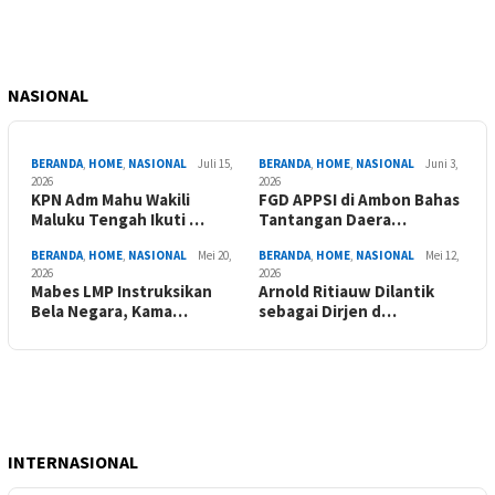
NASIONAL
BERANDA
,
HOME
,
NASIONAL
Juli 15,
BERANDA
,
HOME
,
NASIONAL
Juni 3,
2026
2026
KPN Adm Mahu Wakili
FGD APPSI di Ambon Bahas
Maluku Tengah Ikuti …
Tantangan Daera…
BERANDA
,
HOME
,
NASIONAL
Mei 20,
BERANDA
,
HOME
,
NASIONAL
Mei 12,
2026
2026
Mabes LMP Instruksikan
Arnold Ritiauw Dilantik
Bela Negara, Kama…
sebagai Dirjen d…
INTERNASIONAL