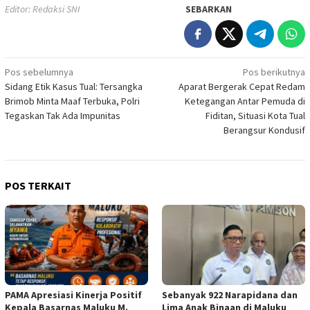
Editor: Redaksi SNI
SEBARKAN
Navigasi
Pos sebelumnya
Pos berikutnya
Sidang Etik Kasus Tual: Tersangka
Aparat Bergerak Cepat Redam
pos
Brimob Minta Maaf Terbuka, Polri
Ketegangan Antar Pemuda di
Tegaskan Tak Ada Impunitas
Fiditan, Situasi Kota Tual
Berangsur Kondusif
POS TERKAIT
PAMA Apresiasi Kinerja Positif
Sebanyak 922 Narapidana dan
Kepala Basarnas Maluku M.
Lima Anak Binaan di Maluku