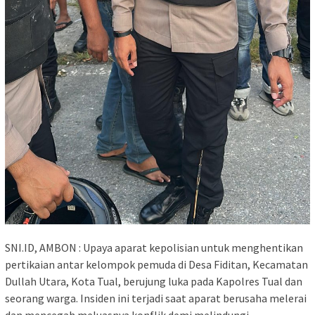
SNI.ID, AMBON : Upaya aparat kepolisian untuk menghentikan
pertikaian antar kelompok pemuda di Desa Fiditan, Kecamatan
Dullah Utara, Kota Tual, berujung luka pada Kapolres Tual dan
seorang warga. Insiden ini terjadi saat aparat berusaha melerai