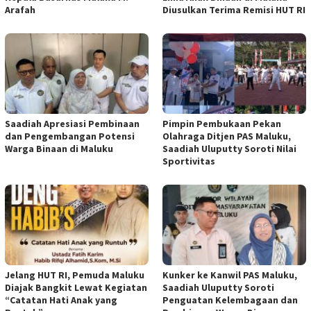
Arafah
Diusulkan Terima Remisi HUT RI
Saadiah Apresiasi Pembinaan
Pimpin Pembukaan Pekan
dan Pengembangan Potensi
Olahraga Ditjen PAS Maluku,
Warga Binaan di Maluku
Saadiah Uluputty Soroti Nilai
Sportivitas
Jelang HUT RI, Pemuda Maluku
Kunker ke Kanwil PAS Maluku,
Diajak Bangkit Lewat Kegiatan
Saadiah Uluputty Soroti
“Catatan Hati Anak yang
Penguatan Kelembagaan dan