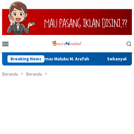
Loncat
ke
konten
Menu
Mobile
pala Basarnas Maluku M. Arafah
Breaking News
Sebanyak 922 Narapidana d
Beranda
Beranda