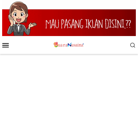
Loncat
ke
konten
Menu
Mobile