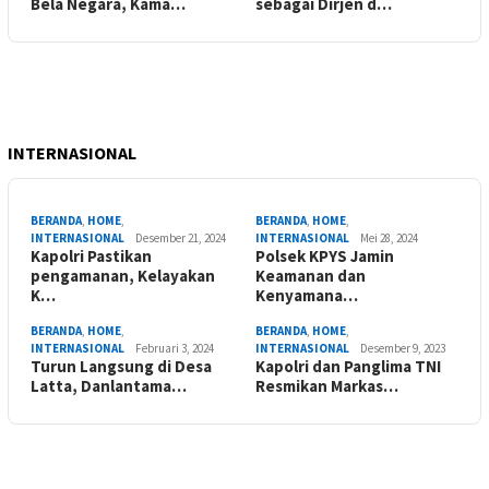
Bela Negara, Kama…
sebagai Dirjen d…
INTERNASIONAL
BERANDA
,
HOME
,
BERANDA
,
HOME
,
INTERNASIONAL
Desember 21, 2024
INTERNASIONAL
Mei 28, 2024
Kapolri Pastikan
Polsek KPYS Jamin
pengamanan, Kelayakan
Keamanan dan
K…
Kenyamana…
BERANDA
,
HOME
,
BERANDA
,
HOME
,
INTERNASIONAL
Februari 3, 2024
INTERNASIONAL
Desember 9, 2023
Turun Langsung di Desa
Kapolri dan Panglima TNI
Latta, Danlantama…
Resmikan Markas…