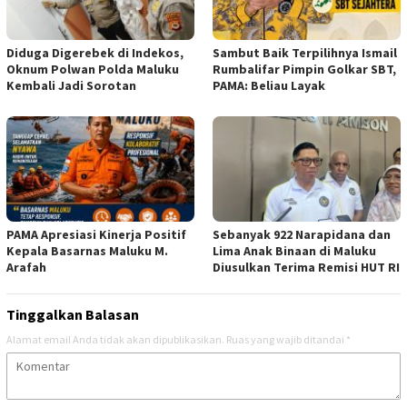
Diduga Digerebek di Indekos,
Sambut Baik Terpilihnya Ismail
Oknum Polwan Polda Maluku
Rumbalifar Pimpin Golkar SBT,
Kembali Jadi Sorotan
PAMA: Beliau Layak
PAMA Apresiasi Kinerja Positif
Sebanyak 922 Narapidana dan
Kepala Basarnas Maluku M.
Lima Anak Binaan di Maluku
Arafah
Diusulkan Terima Remisi HUT RI
Tinggalkan Balasan
Alamat email Anda tidak akan dipublikasikan.
Ruas yang wajib ditandai
*