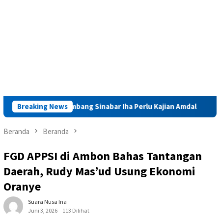
litas Tambang Sinabar Iha Perlu Kajian Amdal
Breaking News
Launching 
Beranda
Beranda
FGD APPSI di Ambon Bahas Tantangan
Daerah, Rudy Mas’ud Usung Ekonomi
Oranye
Suara Nusa Ina
Juni 3, 2026
113 Dilihat