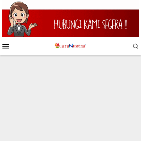
Loncat
ke
konten
Menu
Mobile