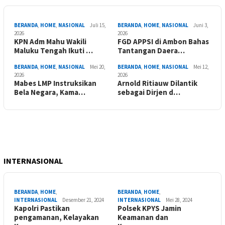
BERANDA
,
HOME
,
NASIONAL
Juli 15,
BERANDA
,
HOME
,
NASIONAL
Juni 3,
2026
2026
KPN Adm Mahu Wakili
FGD APPSI di Ambon Bahas
Maluku Tengah Ikuti …
Tantangan Daera…
BERANDA
,
HOME
,
NASIONAL
Mei 20,
BERANDA
,
HOME
,
NASIONAL
Mei 12,
2026
2026
Mabes LMP Instruksikan
Arnold Ritiauw Dilantik
Bela Negara, Kama…
sebagai Dirjen d…
INTERNASIONAL
BERANDA
,
HOME
,
BERANDA
,
HOME
,
INTERNASIONAL
Desember 21, 2024
INTERNASIONAL
Mei 28, 2024
Kapolri Pastikan
Polsek KPYS Jamin
pengamanan, Kelayakan
Keamanan dan