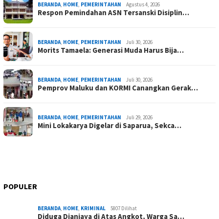
BERANDA
,
HOME
,
PEMERINTAHAN
Agustus 4, 2026
Respon Pemindahan ASN Tersanski Disiplin…
BERANDA
,
HOME
,
PEMERINTAHAN
Juli 30, 2026
Morits Tamaela: Generasi Muda Harus Bija…
BERANDA
,
HOME
,
PEMERINTAHAN
Juli 30, 2026
Pemprov Maluku dan KORMI Canangkan Gerak…
BERANDA
,
HOME
,
PEMERINTAHAN
Juli 29, 2026
Mini Lokakarya Digelar di Saparua, Sekca…
POPULER
BERANDA
,
HOME
,
KRIMINAL
5807 Dilihat
Diduga Dianiaya di Atas Angkot, Warga Sa…