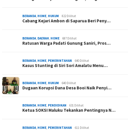
BERANDA
,
HOME
,
HUKUM
822 Dilihat
Cabang Kejari Ambon di Saparua Beri Peny…
BERANDA
,
DAERAH
,
HOME
687 Dilihat
Ratusan Warga Padati Gunung Saniri, Pros…
BERANDA
,
HOME
,
PEMERINTAHAN
640 Dilihat
Kasus Stunting di Siri Sori Amalatu Menu…
BERANDA
,
HOME
,
HUKUM
640 Dilihat
Dugaan Korupsi Dana Desa Booi Naik Penyi…
BERANDA
,
HOME
,
PENDIDIKAN
631 Dilihat
Ketua SOKSI Maluku Tekankan Pentingnya N…
BERANDA
,
HOME
,
PEMERINTAHAN
611 Dilihat