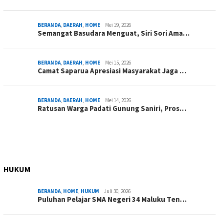
BERANDA
,
DAERAH
,
HOME
Mei 19, 2026
Semangat Basudara Menguat, Siri Sori Ama…
BERANDA
,
DAERAH
,
HOME
Mei 15, 2026
Camat Saparua Apresiasi Masyarakat Jaga …
BERANDA
,
DAERAH
,
HOME
Mei 14, 2026
Ratusan Warga Padati Gunung Saniri, Pros…
HUKUM
BERANDA
,
HOME
,
HUKUM
Juli 30, 2026
Puluhan Pelajar SMA Negeri 34 Maluku Ten…