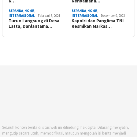
K…
Kenyamana…
BERANDA
,
HOME
,
BERANDA
,
HOME
,
INTERNASIONAL
Februari 3, 2024
INTERNASIONAL
Desember 9, 2023
Turun Langsung di Desa
Kapolri dan Panglima TNI
Latta, Danlantama…
Resmikan Markas…
Seluruh konten berita di situs web ini dilindungi hak cipta. Dilarang menyalin,
mengutip secara utuh, memodifikasi, maupun mengolah isi berita menjadi