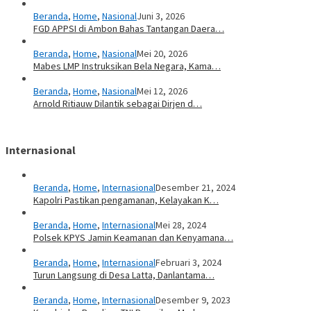
Beranda
,
Home
,
Nasional
Juni 3, 2026
FGD APPSI di Ambon Bahas Tantangan Daera…
Beranda
,
Home
,
Nasional
Mei 20, 2026
Mabes LMP Instruksikan Bela Negara, Kama…
Beranda
,
Home
,
Nasional
Mei 12, 2026
Arnold Ritiauw Dilantik sebagai Dirjen d…
Internasional
Beranda
,
Home
,
Internasional
Desember 21, 2024
Kapolri Pastikan pengamanan, Kelayakan K…
Beranda
,
Home
,
Internasional
Mei 28, 2024
Polsek KPYS Jamin Keamanan dan Kenyamana…
Beranda
,
Home
,
Internasional
Februari 3, 2024
Turun Langsung di Desa Latta, Danlantama…
Beranda
,
Home
,
Internasional
Desember 9, 2023