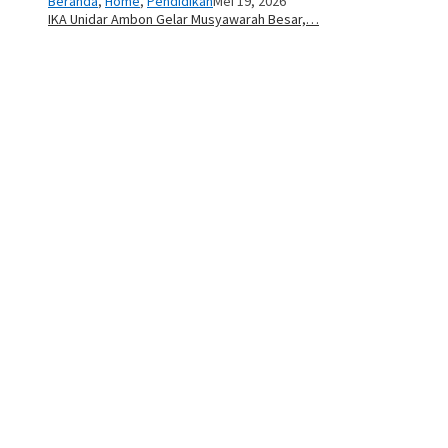
Beranda
,
Home
,
Pendidikan
Mei 19, 2026
IKA Unidar Ambon Gelar Musyawarah Besar,…