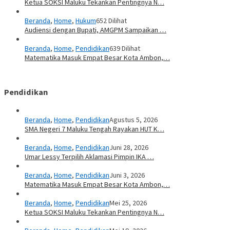
Ketua SOKSI Maluku Tekankan Pentingnya N…
Beranda
,
Home
,
Hukum
652 Dilihat
Audiensi dengan Bupati, AMGPM Sampaikan …
Beranda
,
Home
,
Pendidikan
639 Dilihat
Matematika Masuk Empat Besar Kota Ambon,…
Pendidikan
Beranda
,
Home
,
Pendidikan
Agustus 5, 2026
SMA Negeri 7 Maluku Tengah Rayakan HUT K…
Beranda
,
Home
,
Pendidikan
Juni 28, 2026
Umar Lessy Terpilih Aklamasi Pimpin IKA …
Beranda
,
Home
,
Pendidikan
Juni 3, 2026
Matematika Masuk Empat Besar Kota Ambon,…
Beranda
,
Home
,
Pendidikan
Mei 25, 2026
Ketua SOKSI Maluku Tekankan Pentingnya N…