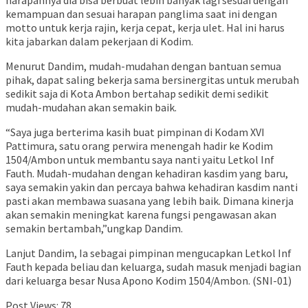
harapannya dia bisa berbuat lebih banyak lagi sesuai dengan
kemampuan dan sesuai harapan panglima saat ini dengan
motto untuk kerja rajin, kerja cepat, kerja ulet. Hal ini harus
kita jabarkan dalam pekerjaan di Kodim.
Menurut Dandim, mudah-mudahan dengan bantuan semua
pihak, dapat saling bekerja sama bersinergitas untuk merubah
sedikit saja di Kota Ambon bertahap sedikit demi sedikit
mudah-mudahan akan semakin baik.
“Saya juga berterima kasih buat pimpinan di Kodam XVI
Pattimura, satu orang perwira menengah hadir ke Kodim
1504/Ambon untuk membantu saya nanti yaitu Letkol Inf
Fauth. Mudah-mudahan dengan kehadiran kasdim yang baru,
saya semakin yakin dan percaya bahwa kehadiran kasdim nanti
pasti akan membawa suasana yang lebih baik. Dimana kinerja
akan semakin meningkat karena fungsi pengawasan akan
semakin bertambah,”ungkap Dandim.
Lanjut Dandim, Ia sebagai pimpinan mengucapkan Letkol Inf
Fauth kepada beliau dan keluarga, sudah masuk menjadi bagian
dari keluarga besar Nusa Apono Kodim 1504/Ambon. (SNI-01)
Post Views:
78