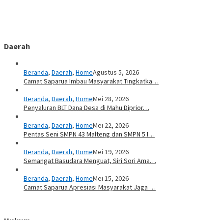
Daerah
Beranda
,
Daerah
,
Home
Agustus 5, 2026
Camat Saparua Imbau Masyarakat Tingkatka…
Beranda
,
Daerah
,
Home
Mei 28, 2026
Penyaluran BLT Dana Desa di Mahu Diprior…
Beranda
,
Daerah
,
Home
Mei 22, 2026
Pentas Seni SMPN 43 Malteng dan SMPN 5 I…
Beranda
,
Daerah
,
Home
Mei 19, 2026
Semangat Basudara Menguat, Siri Sori Ama…
Beranda
,
Daerah
,
Home
Mei 15, 2026
Camat Saparua Apresiasi Masyarakat Jaga …