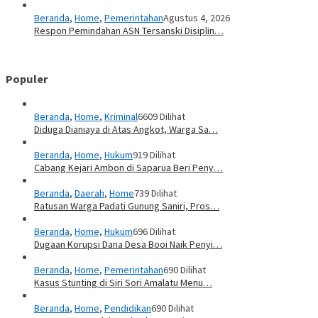
Beranda
,
Home
,
Pemerintahan
Agustus 4, 2026
Respon Pemindahan ASN Tersanski Disiplin…
Populer
Beranda
,
Home
,
Kriminal
6609 Dilihat
Diduga Dianiaya di Atas Angkot, Warga Sa…
Beranda
,
Home
,
Hukum
919 Dilihat
Cabang Kejari Ambon di Saparua Beri Peny…
Beranda
,
Daerah
,
Home
739 Dilihat
Ratusan Warga Padati Gunung Saniri, Pros…
Beranda
,
Home
,
Hukum
696 Dilihat
Dugaan Korupsi Dana Desa Booi Naik Penyi…
Beranda
,
Home
,
Pemerintahan
690 Dilihat
Kasus Stunting di Siri Sori Amalatu Menu…
Beranda
,
Home
,
Pendidikan
690 Dilihat