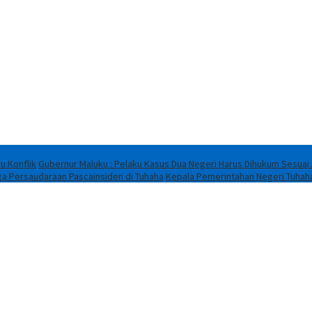
u Konflik
Gubernur Maluku : Pelaku Kasus Dua Negeri Harus Dihukum Sesuai
ga Persaudaraan Pascainsiden di Tuhaha
Kepala Pemerintahan Negeri Tuhah