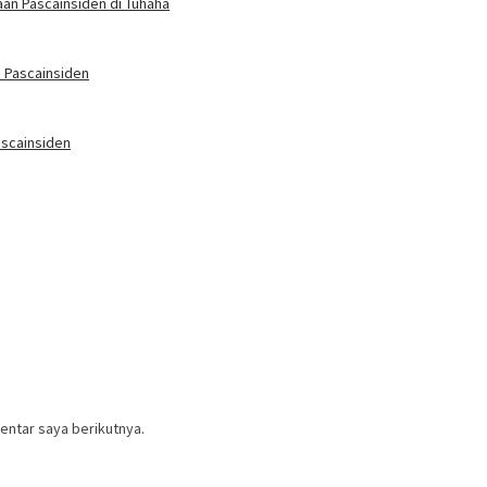
an Pascainsiden di Tuhaha
 Pascainsiden
scainsiden
entar saya berikutnya.