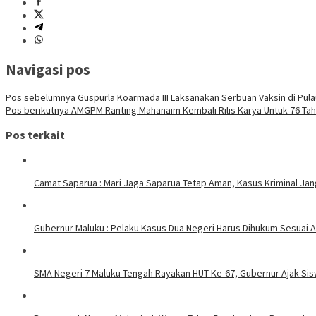
Navigasi pos
Pos sebelumnya
Guspurla Koarmada III Laksanakan Serbuan Vaksin di Pula
Pos berikutnya
AMGPM Ranting Mahanaim Kembali Rilis Karya Untuk 76 Ta
Pos terkait
Camat Saparua : Mari Jaga Saparua Tetap Aman, Kasus Kriminal Jang
Gubernur Maluku : Pelaku Kasus Dua Negeri Harus Dihukum Sesuai A
SMA Negeri 7 Maluku Tengah Rayakan HUT Ke-67, Gubernur Ajak Sis