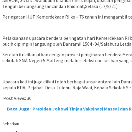
AMBON, SNI.ID : Walaupun dilanda rintik hujan, upacara pengiba
Tengah berlangsung lancar dan khidmat,Selasa (17/8/21).
Peringatan HUT Kemerdekaan RI ke – 76 tahun ini mengambil t
Pelaksanaan upacara bendera peringatan hari Kemerdekaan RI be
putih dipimpin langsung oleh Danramil 1504 -04/Salahutu Letda
Setelah itu dilanjutkan dengan prosesi pengibaran bendera Mera
sekolah SMA Negeri 5 Malteng melalui seleksi dan latihan yang s
Upacara kali ini juga diikuti oleh berbagai unsur antara lain Da
kepala KUA, Pejabat. Desa. Tulehu, Raja Waai, Kepala Sekolah Se
Post Views:
30
Baca Juga:
Presiden Jokowi Tinjau Vaksinasi Massal dan 
Sebarkan