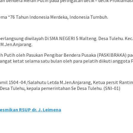
ran bendera Merah Putih pada peringatan detik – detik Proklamas
ema “76 Tahun Indonesia Merdeka, Indonesia Tumbuh.
rlangsung diwilayah Di SMA NEGERI 5 Malteng. Desa Tulehu. Kec.
 M.Jen.Anjarang.
h Putih oleh Pasukan Pengibar Bendera Pusaka (PASKIBRAKA) pada 
angat ketat selama satu bulan oleh para pelatih diikuti anggota P
nramil 1504 -04 /Salahutu Letda M.Jen.Anjarang, Ketua persit Ranti
 Desa Tulehu, kepala pemerintahan Se Desa Tulehu. (SNI-01)
Resmikan RSUP dr. J. Leimena