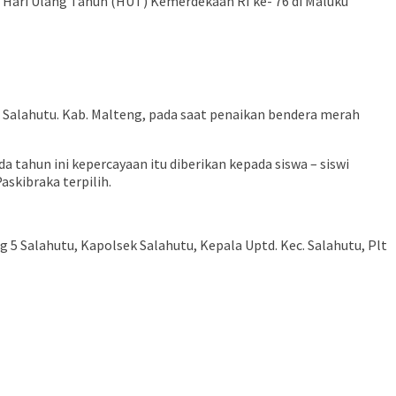
i Hari Ulang Tahun (HUT) Kemerdekaan RI ke- 76 di Maluku
 Salahutu. Kab. Malteng, pada saat penaikan bendera merah
tahun ini kepercayaan itu diberikan kepada siswa – siswi
askibraka terpilih.
ng 5 Salahutu, Kapolsek Salahutu, Kepala Uptd. Kec. Salahutu, Plt