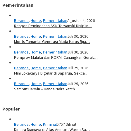
Pemerintahan
Beranda
,
Home
,
Pemerintahan
Agustus 4, 2026
Respon Pemindahan ASN Tersanski Disiplin…
Beranda
,
Home
,
Pemerintahan
Juli 30, 2026
Morits Tamaela: Generasi Muda Harus Bija…
Beranda
,
Home
,
Pemerintahan
Juli 30, 2026
Pemprov Maluku dan KORMI Canangkan Gerak…
Beranda
,
Home
,
Pemerintahan
Juli 29, 2026
Mini Lokakarya Digelar di Saparua, Sekca…
Beranda
,
Home
,
Pemerintahan
Juli 29, 2026
Sambut Darwin – Banda Neira Yatch …
Populer
Beranda
,
Home
,
Kriminal
5757 Dilihat
Diduga Dianiaya di Atas Angkot, Warga Sa…