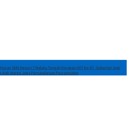
 Aturan
SMA Negeri 7 Maluku Tengah Rayakan HUT Ke-67, Gubernur Ajak
a Ajak Warga Jaga Persaudaraan Pascainsiden