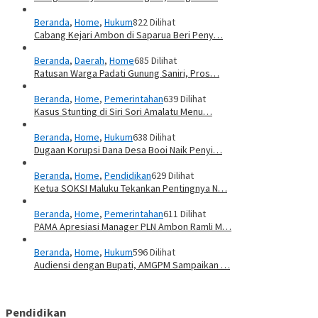
Beranda
,
Home
,
Hukum
822 Dilihat
Cabang Kejari Ambon di Saparua Beri Peny…
Beranda
,
Daerah
,
Home
685 Dilihat
Ratusan Warga Padati Gunung Saniri, Pros…
Beranda
,
Home
,
Pemerintahan
639 Dilihat
Kasus Stunting di Siri Sori Amalatu Menu…
Beranda
,
Home
,
Hukum
638 Dilihat
Dugaan Korupsi Dana Desa Booi Naik Penyi…
Beranda
,
Home
,
Pendidikan
629 Dilihat
Ketua SOKSI Maluku Tekankan Pentingnya N…
Beranda
,
Home
,
Pemerintahan
611 Dilihat
PAMA Apresiasi Manager PLN Ambon Ramli M…
Beranda
,
Home
,
Hukum
596 Dilihat
Audiensi dengan Bupati, AMGPM Sampaikan …
Pendidikan