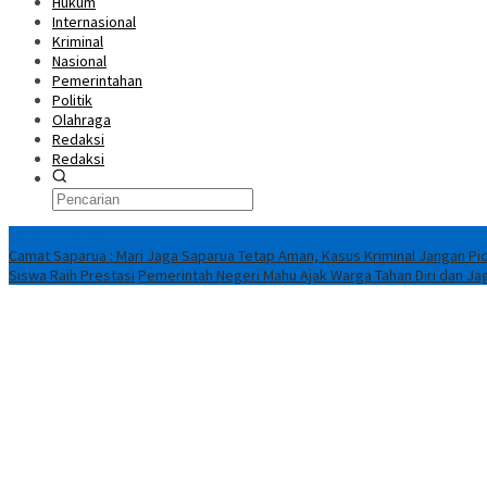
Hukum
Internasional
Kriminal
Nasional
Pemerintahan
Politik
Olahraga
Redaksi
Redaksi
Breaking News
Camat Saparua : Mari Jaga Saparua Tetap Aman, Kasus Kriminal Jangan Pic
Siswa Raih Prestasi
Pemerintah Negeri Mahu Ajak Warga Tahan Diri dan Ja