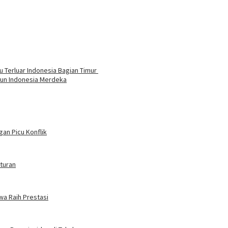
u Terluar Indonesia Bagian Timur
hun Indonesia Merdeka
an Picu Konflik
turan
wa Raih Prestasi