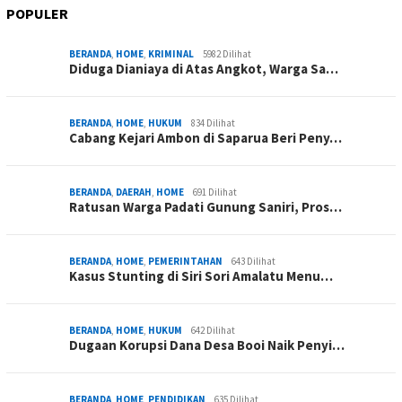
POPULER
BERANDA
,
HOME
,
KRIMINAL
5982 Dilihat
Diduga Dianiaya di Atas Angkot, Warga Sa…
BERANDA
,
HOME
,
HUKUM
834 Dilihat
Cabang Kejari Ambon di Saparua Beri Peny…
BERANDA
,
DAERAH
,
HOME
691 Dilihat
Ratusan Warga Padati Gunung Saniri, Pros…
BERANDA
,
HOME
,
PEMERINTAHAN
643 Dilihat
Kasus Stunting di Siri Sori Amalatu Menu…
BERANDA
,
HOME
,
HUKUM
642 Dilihat
Dugaan Korupsi Dana Desa Booi Naik Penyi…
BERANDA
,
HOME
,
PENDIDIKAN
635 Dilihat