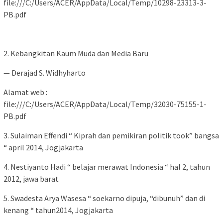
file:///C:/Users/ACER/AppData/Local/Temp/10298-23313-3-
PB.pdf
2. Kebangkitan Kaum Muda dan Media Baru
— Derajad S. Widhyharto
Alamat web :
file:///C:/Users/ACER/AppData/Local/Temp/32030-75155-1-
PB.pdf
3. Sulaiman Effendi “ Kiprah dan pemikiran politik took” bangsa
“ april 2014, Jogjakarta
4. Nestiyanto Hadi “ belajar merawat Indonesia “ hal 2, tahun
2012, jawa barat
5. Swadesta Arya Wasesa “ soekarno dipuja, “dibunuh” dan di
kenang “ tahun2014, Jogjakarta