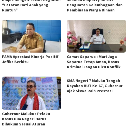
“Catatan Hati Anak yang
Penguatan Kelembagaan dan
Runtuh”
Pembinaan Warga Binaan
PAMA Apresiasi Kinerja Positif
Camat Saparua : Mari Jaga
Jefiks Berhitu
Saparua Tetap Aman, Kasus
Kriminal Jangan Picu Konflik
SMA Negeri 7 Maluku Tengah
Rayakan HUT Ke-67, Gubernur
Ajak Siswa Raih Prestasi
Gubernur Maluku : Pelaku
Kasus Dua Negeri Harus
Dihukum Sesuai Aturan