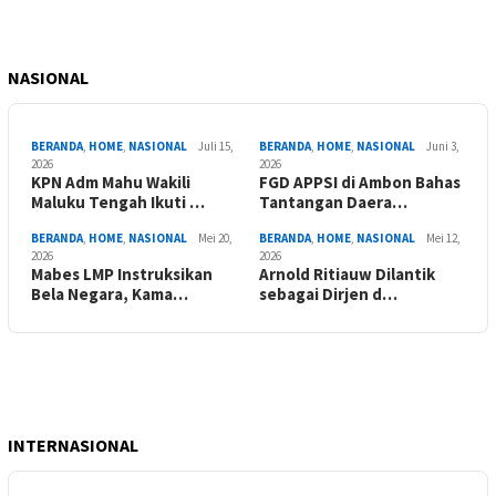
NASIONAL
BERANDA
,
HOME
,
NASIONAL
Juli 15,
BERANDA
,
HOME
,
NASIONAL
Juni 3,
2026
2026
KPN Adm Mahu Wakili
FGD APPSI di Ambon Bahas
Maluku Tengah Ikuti …
Tantangan Daera…
BERANDA
,
HOME
,
NASIONAL
Mei 20,
BERANDA
,
HOME
,
NASIONAL
Mei 12,
2026
2026
Mabes LMP Instruksikan
Arnold Ritiauw Dilantik
Bela Negara, Kama…
sebagai Dirjen d…
INTERNASIONAL