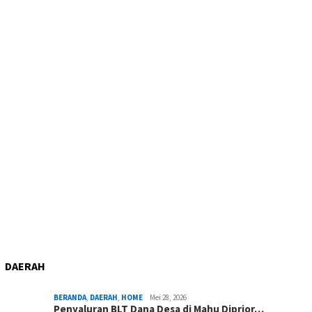
DAERAH
BERANDA
,
DAERAH
,
HOME
Mei 28, 2026
Penyaluran BLT Dana Desa di Mahu Diprior…