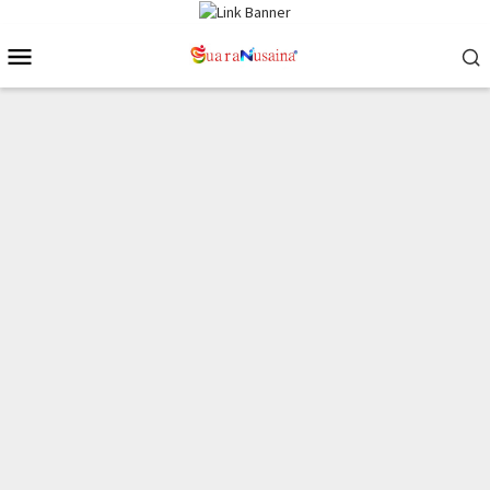
Loncat
ke
Menu
konten
Mobile