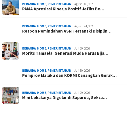
BERANDA
,
HOME
,
PEMERINTAHAN
Agustus 6, 2026
PAMA Apresiasi Kinerja Positif Jefiks Be…
BERANDA
,
HOME
,
PEMERINTAHAN
Agustus 4, 2026
Respon Pemindahan ASN Tersanski Disiplin…
BERANDA
,
HOME
,
PEMERINTAHAN
Juli 30, 2026
Morits Tamaela: Generasi Muda Harus Bija…
BERANDA
,
HOME
,
PEMERINTAHAN
Juli 30, 2026
Pemprov Maluku dan KORMI Canangkan Gerak…
BERANDA
,
HOME
,
PEMERINTAHAN
Juli 29, 2026
Mini Lokakarya Digelar di Saparua, Sekca…