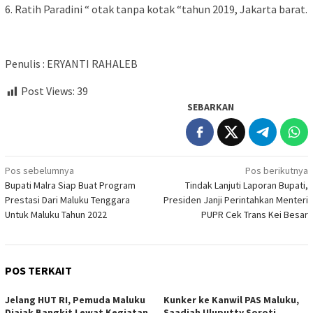
6. Ratih Paradini “ otak tanpa kotak “tahun 2019, Jakarta barat.
Penulis : ERYANTI RAHALEB
Post Views:
39
SEBARKAN
Navigasi
Pos sebelumnya
Pos berikutnya
Bupati Malra Siap Buat Program
Tindak Lanjuti Laporan Bupati,
pos
Prestasi Dari Maluku Tenggara
Presiden Janji Perintahkan Menteri
Untuk Maluku Tahun 2022
PUPR Cek Trans Kei Besar
POS TERKAIT
Jelang HUT RI, Pemuda Maluku
Kunker ke Kanwil PAS Maluku,
Diajak Bangkit Lewat Kegiatan
Saadiah Uluputty Soroti