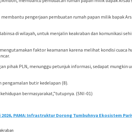
504/Ambon, membantu pembuatan rumah papan milik bapak Arsad 
 membantu pengerjaan pembuatan rumah papan milik bapak Arsa
insa di wilayah, untuk menjalin keakraban dan komunikasi sehi
u mengutamakan faktor keamanan karena melihat kondisi cuaca hu
ncar.
dengan pihak PLN, menunggu petunjuk informasi, sedapat mungkin
pengamalan butir kedelapan (8).
 kehidupan bermasyarakat,”tutupnya. (SNI-01)
i 2026, PAMA: Infrastruktur Dorong Tumbuhnya Ekosistem Par
eakraban