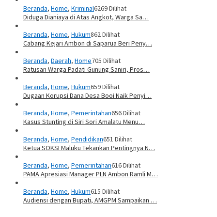
Beranda
,
Home
,
Kriminal
6269 Dilihat
Diduga Dianiaya di Atas Angkot, Warga Sa…
Beranda
,
Home
,
Hukum
862 Dilihat
Cabang Kejari Ambon di Saparua Beri Peny…
Beranda
,
Daerah
,
Home
705 Dilihat
Ratusan Warga Padati Gunung Saniri, Pros…
Beranda
,
Home
,
Hukum
659 Dilihat
Dugaan Korupsi Dana Desa Booi Naik Penyi…
Beranda
,
Home
,
Pemerintahan
656 Dilihat
Kasus Stunting di Siri Sori Amalatu Menu…
Beranda
,
Home
,
Pendidikan
651 Dilihat
Ketua SOKSI Maluku Tekankan Pentingnya N…
Beranda
,
Home
,
Pemerintahan
616 Dilihat
PAMA Apresiasi Manager PLN Ambon Ramli M…
Beranda
,
Home
,
Hukum
615 Dilihat
Audiensi dengan Bupati, AMGPM Sampaikan …