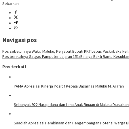
Sebarkan
Navigasi pos
Pos sebelumnya
Wakili Maluku, Penjabat Bupati KKT Lepas Paskribaka ke
Pos berikutnya
Satgas Pamputer Jajaran 151/Binaiya Bakti Bantu Kesulita
Pos terkait
PAMA Apresiasi Kinerja Positif Kepala Basarnas Maluku M. Arafah
Sebanyak 922 Narapidana dan Lima Anak Binaan di Maluku Diusulkan
Saadiah Apresiasi Pembinaan dan Pengembangan Potensi Warga Bi