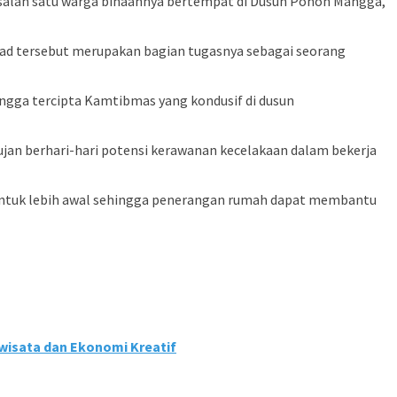
salah satu warga binaannya bertempat di Dusun Pohon Mangga,
d tersebut merupakan bagian tugasnya sebagai seorang
ngga tercipta Kamtibmas yang kondusif di dusun
jan berhari-hari potensi kerawanan kecelakaan dalam bekerja
 untuk lebih awal sehingga penerangan rumah dapat membantu
iwisata dan Ekonomi Kreatif