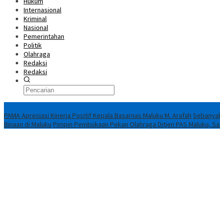
Hukum
Internasional
Kriminal
Nasional
Pemerintahan
Politik
Olahraga
Redaksi
Redaksi
Breaking News
PAMA Apresiasi Kinerja Positif Kepala Basarnas Maluku M. Arafah
Sebanyak
Binaan di Maluku
Pimpin Pembukaan Pekan Olahraga Ditjen PAS Maluku, Saad