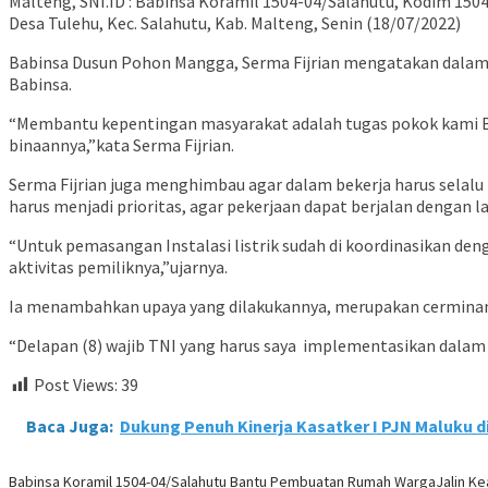
Malteng, SNI.ID : Babinsa Koramil 1504-04/Salahutu, Kodim 1
Desa Tulehu, Kec. Salahutu, Kab. Malteng, Senin (18/07/2022)
Babinsa Dusun Pohon Mangga, Serma Fijrian mengatakan dalam
Babinsa.
“Membantu kepentingan masyarakat adalah tugas pokok kami Bab
binaannya,”kata Serma Fijrian.
Serma Fijrian juga menghimbau agar dalam bekerja harus selal
harus menjadi prioritas, agar pekerjaan dapat berjalan dengan la
“Untuk pemasangan Instalasi listrik sudah di koordinasikan 
aktivitas pemiliknya,”ujarnya.
Ia menambahkan upaya yang dilakukannya, merupakan cerminan 
“Delapan (8) wajib TNI yang harus saya implementasikan dalam
Post Views:
39
Baca Juga:
Dukung Penuh Kinerja Kasatker I PJN Maluku d
Babinsa Koramil 1504-04/Salahutu Bantu Pembuatan Rumah Warga
Jalin K