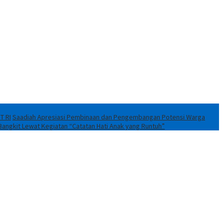
T RI
Saadiah Apresiasi Pembinaan dan Pengembangan Potensi Warga
Bangkit Lewat Kegiatan “Catatan Hati Anak yang Runtuh”