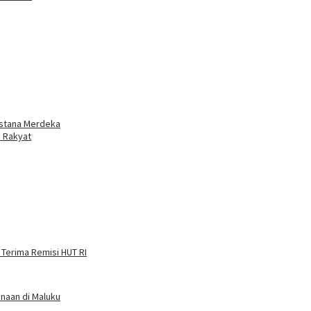
 Istana Merdeka
n Rakyat
 Terima Remisi HUT RI
naan di Maluku