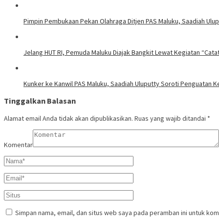
Pimpin Pembukaan Pekan Olahraga Ditjen PAS Maluku, Saadiah Uluput
Jelang HUT RI, Pemuda Maluku Diajak Bangkit Lewat Kegiatan “Cata
Kunker ke Kanwil PAS Maluku, Saadiah Uluputty Soroti Penguatan
Tinggalkan Balasan
Alamat email Anda tidak akan dipublikasikan.
Ruas yang wajib ditandai
*
Komentar
Simpan nama, email, dan situs web saya pada peramban ini untuk kom