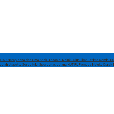
 922 Narapidana dan Lima Anak Binaan di Maluku Diusulkan Terima Remisi HU
iah Uluputty Soroti Nilai Sportivitas
Jelang HUT RI, Pemuda Maluku Diajak 