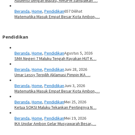
Audiensi dengan Bupati, AMGPM Sampaikan …
Beranda
,
Home
,
Pendidikan
657 Dilihat
Matematika Masuk Empat Besar Kota Ambon,…
Pendidikan
Beranda
,
Home
,
Pendidikan
Agustus 5, 2026
SMA Negeri 7 Maluku Tengah Rayakan HUT K…
Beranda
,
Home
,
Pendidikan
Juni 28, 2026
Umar Lessy Terpilih Aklamasi Pimpin IKA …
Beranda
,
Home
,
Pendidikan
Juni 3, 2026
Matematika Masuk Empat Besar Kota Ambon,…
Beranda
,
Home
,
Pendidikan
Mei 25, 2026
Ketua SOKSI Maluku Tekankan Pentingnya N…
Beranda
,
Home
,
Pendidikan
Mei 19, 2026
IKA Unidar Ambon Gelar Musyawarah Besar,…