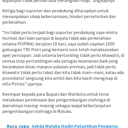
kapanpun tidak pernah bisa melangkah maju.” ungkapnya
Ketiga bagi suporter dan pendukung diharapkan untuk
menunjukkan sikap kebersamaan, hindari perselisihan dan
perkelahian.
“Ini tidak perlu terjadi bagi suporter pendukung saya minta
hormat dari kaki sampai di kepala tidak ada perkelahian
selama POPMAL berjalan 10 hari, saya sudah siapkan 1500
gabungan TNI Polri yang kemarin sore telah melaksanakan
apel persiapan. Jadi selama bertanding tidak perlu khawatir, di
semua step pertandingan ada petugas keamanan baik yang
berpakaian dinas maupun pakaian preman, jadi tidak perlu
khawatir tidak perlu takut dan kita tidak main-main, kalau ada
provokator langsung kita ambil dan kita kasih menginap di
villa Polres.” ujarnya.
Keempat kepada para Bupati dan Walikota untuk terus
melakukan pembinaan dan pengembangan olahraga di
daerahnya masing-masing sebagai wujud keberlanjutan
pengembangan olahraga di Maluku.
Baca Juga:
Sekda Maluku Hadiri Pelantikan Pengurus