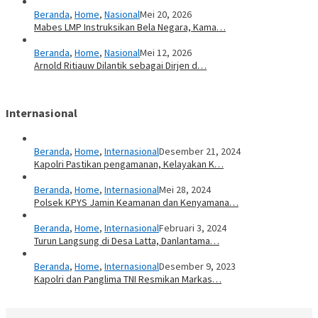
Beranda
,
Home
,
Nasional
Mei 20, 2026
Mabes LMP Instruksikan Bela Negara, Kama…
Beranda
,
Home
,
Nasional
Mei 12, 2026
Arnold Ritiauw Dilantik sebagai Dirjen d…
Internasional
Beranda
,
Home
,
Internasional
Desember 21, 2024
Kapolri Pastikan pengamanan, Kelayakan K…
Beranda
,
Home
,
Internasional
Mei 28, 2024
Polsek KPYS Jamin Keamanan dan Kenyamana…
Beranda
,
Home
,
Internasional
Februari 3, 2024
Turun Langsung di Desa Latta, Danlantama…
Beranda
,
Home
,
Internasional
Desember 9, 2023
Kapolri dan Panglima TNI Resmikan Markas…