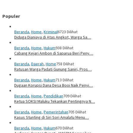
Populer
Beranda
,
Home
,
Kriminal
6723 Dilihat
Diduga Dianiaya di Atas Angkot, Warga Sa…
Beranda
,
Home
,
Hukum
938 Dilihat
Cabang Kejari Ambon di Saparua Beri Peny…
Beranda
,
Daerah
,
Home
758 Dilihat
Ratusan Warga Padati Gunung Saniri, Pros…
Beranda
,
Home
,
Hukum
713 Dilihat
Dugaan Korupsi Dana Desa Booi Naik Penyi…
Beranda
,
Home
,
Pendidikan
709 Dilihat
Ketua SOKSI Maluku Tekankan Pentingnya N…
Beranda
,
Home
,
Pemerintahan
705 Dilihat
Kasus Stunting di Siri Sori Amalatu Menu…
Beranda
,
Home
,
Hukum
670 Dilihat