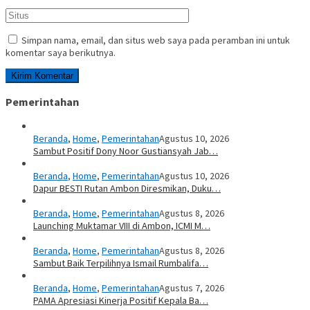
Simpan nama, email, dan situs web saya pada peramban ini untuk
komentar saya berikutnya.
Pemerintahan
Beranda
,
Home
,
Pemerintahan
Agustus 10, 2026
Sambut Positif Dony Noor Gustiansyah Jab…
Beranda
,
Home
,
Pemerintahan
Agustus 10, 2026
Dapur BESTI Rutan Ambon Diresmikan, Duku…
Beranda
,
Home
,
Pemerintahan
Agustus 8, 2026
Launching Muktamar VIII di Ambon, ICMI M…
Beranda
,
Home
,
Pemerintahan
Agustus 8, 2026
Sambut Baik Terpilihnya Ismail Rumbalifa…
Beranda
,
Home
,
Pemerintahan
Agustus 7, 2026
PAMA Apresiasi Kinerja Positif Kepala Ba…