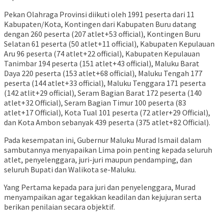
Pekan Olahraga Provinsi diikuti oleh 1991 peserta dari 11
Kabupaten/Kota, Kontingen dari Kabupaten Buru datang
dengan 260 peserta (207 atlet+53 official), Kontingen Buru
Selatan 61 peserta (50 atlet+11 official), Kabupaten Kepulauan
Aru 96 peserta (74 atlet+22 official), Kabupaten Kepulauan
Tanimbar 194 peserta (151 atlet+43 official), Maluku Barat
Daya 220 peserta (153 atlet+68 official), Maluku Tengah 177
peserta (144 atlet+33 official), Maluku Tenggara 171 peserta
(142 atlit+29 official), Seram Bagian Barat 172 peserta (140
atlet+32 Official), Seram Bagian Timur 100 peserta (83
atlet+17 Official), Kota Tual 101 peserta (72 atler+29 Official),
dan Kota Ambon sebanyak 439 peserta (375 atlet+82 Official).
Pada kesempatan ini, Gubernur Maluku Murad Ismail dalam
sambutannya menyapaikan Lima poin penting kepada seluruh
atlet, penyelenggara, juri-juri maupun pendamping, dan
seluruh Bupati dan Walikota se-Maluku.
Yang Pertama kepada para juri dan penyelenggara, Murad
menyampaikan agar tegakkan keadilan dan kejujuran serta
berikan penilaian secara objektif.