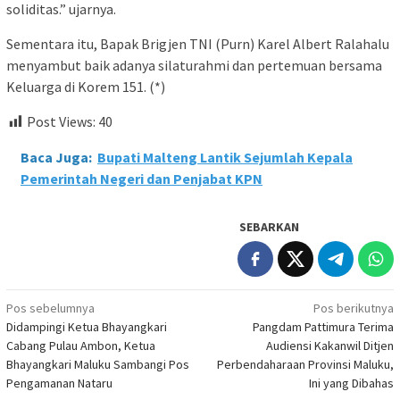
soliditas.” ujarnya.
Sementara itu, Bapak Brigjen TNI (Purn) Karel Albert Ralahalu
menyambut baik adanya silaturahmi dan pertemuan bersama
Keluarga di Korem 151. (*)
Post Views:
40
Baca Juga:
Bupati Malteng Lantik Sejumlah Kepala
Pemerintah Negeri dan Penjabat KPN
SEBARKAN
Navigasi
Pos sebelumnya
Pos berikutnya
Didampingi Ketua Bhayangkari
Pangdam Pattimura Terima
pos
Cabang Pulau Ambon, Ketua
Audiensi Kakanwil Ditjen
Bhayangkari Maluku Sambangi Pos
Perbendaharaan Provinsi Maluku,
Pengamanan Nataru
Ini yang Dibahas