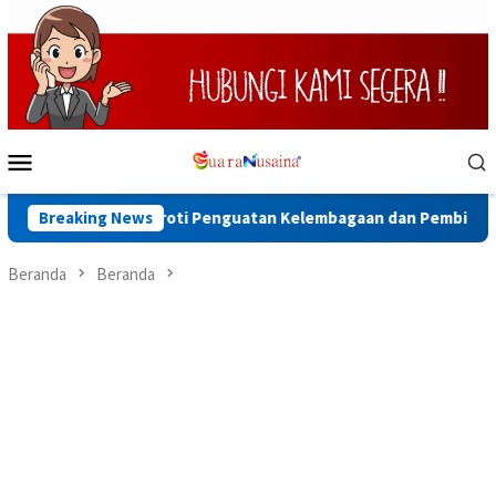
Loncat
ke
konten
Menu
Mobile
luputty Soroti Penguatan Kelembagaan dan Pembinaan Warga Bi
Breaking News
Beranda
Beranda