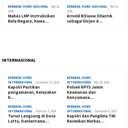
BERANDA
,
HOME
,
NASIONAL
Mei 20,
BERANDA
,
HOME
,
NASIONAL
Mei 12,
2026
2026
Mabes LMP Instruksikan
Arnold Ritiauw Dilantik
Bela Negara, Kama…
sebagai Dirjen d…
INTERNASIONAL
BERANDA
,
HOME
,
BERANDA
,
HOME
,
INTERNASIONAL
Desember 21, 2024
INTERNASIONAL
Mei 28, 2024
Kapolri Pastikan
Polsek KPYS Jamin
pengamanan, Kelayakan
Keamanan dan
K…
Kenyamana…
BERANDA
,
HOME
,
BERANDA
,
HOME
,
INTERNASIONAL
Februari 3, 2024
INTERNASIONAL
Desember 9, 2023
Turun Langsung di Desa
Kapolri dan Panglima TNI
Latta, Danlantama…
Resmikan Markas…