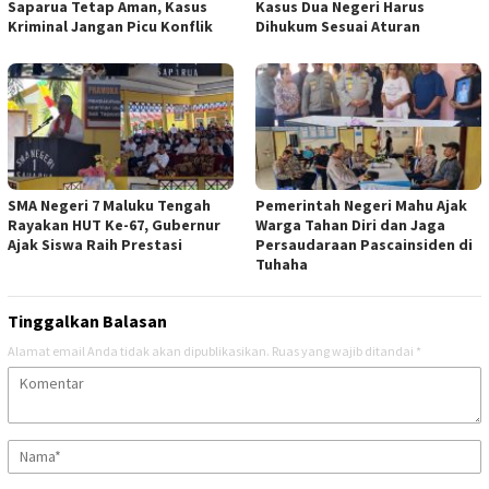
Saparua Tetap Aman, Kasus
Kasus Dua Negeri Harus
Kriminal Jangan Picu Konflik
Dihukum Sesuai Aturan
SMA Negeri 7 Maluku Tengah
Pemerintah Negeri Mahu Ajak
Rayakan HUT Ke-67, Gubernur
Warga Tahan Diri dan Jaga
Ajak Siswa Raih Prestasi
Persaudaraan Pascainsiden di
Tuhaha
Tinggalkan Balasan
Alamat email Anda tidak akan dipublikasikan.
Ruas yang wajib ditandai
*