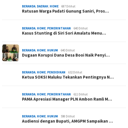
BERANDA
,
DAERAH
,
HOME
687 Dilihat
Ratusan Warga Padati Gunung Saniri, Pros…
BERANDA
,
HOME
,
PEMERINTAHAN
640 Dilihat
Kasus Stunting di Siri Sori Amalatu Menu…
BERANDA
,
HOME
,
HUKUM
640 Dilihat
Dugaan Korupsi Dana Desa Booi Naik Penyi…
BERANDA
,
HOME
,
PENDIDIKAN
632 Dilihat
Ketua SOKSI Maluku Tekankan Pentingnya N…
BERANDA
,
HOME
,
PEMERINTAHAN
611 Dilihat
PAMA Apresiasi Manager PLN Ambon Ramli M…
BERANDA
,
HOME
,
HUKUM
598 Dilihat
Audiensi dengan Bupati, AMGPM Sampaikan …