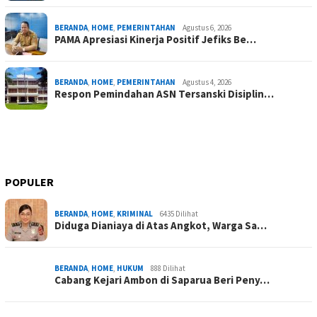
BERANDA
,
HOME
,
PEMERINTAHAN
Agustus 6, 2026
PAMA Apresiasi Kinerja Positif Jefiks Be…
BERANDA
,
HOME
,
PEMERINTAHAN
Agustus 4, 2026
Respon Pemindahan ASN Tersanski Disiplin…
POPULER
BERANDA
,
HOME
,
KRIMINAL
6435 Dilihat
Diduga Dianiaya di Atas Angkot, Warga Sa…
BERANDA
,
HOME
,
HUKUM
888 Dilihat
Cabang Kejari Ambon di Saparua Beri Peny…