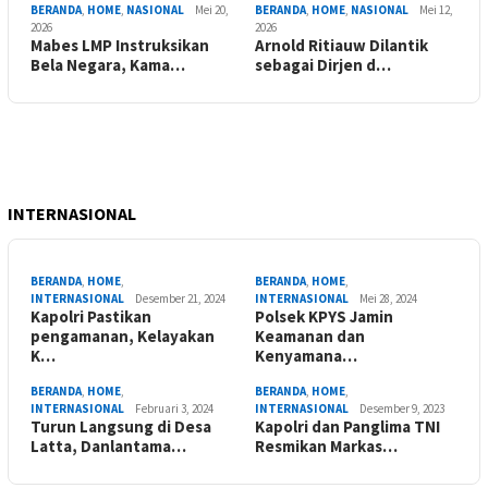
BERANDA
,
HOME
,
NASIONAL
Mei 20,
BERANDA
,
HOME
,
NASIONAL
Mei 12,
2026
2026
Mabes LMP Instruksikan
Arnold Ritiauw Dilantik
Bela Negara, Kama…
sebagai Dirjen d…
INTERNASIONAL
BERANDA
,
HOME
,
BERANDA
,
HOME
,
INTERNASIONAL
Desember 21, 2024
INTERNASIONAL
Mei 28, 2024
Kapolri Pastikan
Polsek KPYS Jamin
pengamanan, Kelayakan
Keamanan dan
K…
Kenyamana…
BERANDA
,
HOME
,
BERANDA
,
HOME
,
INTERNASIONAL
Februari 3, 2024
INTERNASIONAL
Desember 9, 2023
Turun Langsung di Desa
Kapolri dan Panglima TNI
Latta, Danlantama…
Resmikan Markas…