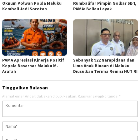
Oknum Polwan Polda Maluku
Rumbalifar Pimpin Golkar SBT,
Kembali Jadi Sorotan
PAMA: Beliau Layak
PAMA Apresiasi Kinerja Positif
Sebanyak 922 Narapidana dan
Kepala Basarnas Maluku M.
Lima Anak Binaan di Maluku
Arafah
Diusulkan Terima Remisi HUT RI
Tinggalkan Balasan
Alamat email Anda tidak akan dipublikasikan.
Ruas yang wajib ditandai
*