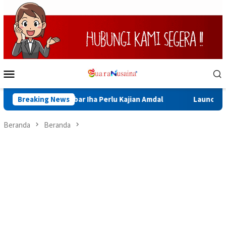
Loncat
ke
konten
Menu
Mobile
bang Sinabar Iha Perlu Kajian Amdal
Breaking News
Launching Muktamar
Beranda
Beranda