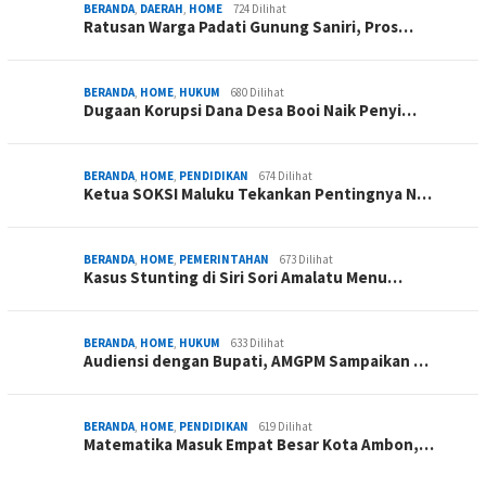
BERANDA
,
DAERAH
,
HOME
724 Dilihat
Ratusan Warga Padati Gunung Saniri, Pros…
BERANDA
,
HOME
,
HUKUM
680 Dilihat
Dugaan Korupsi Dana Desa Booi Naik Penyi…
BERANDA
,
HOME
,
PENDIDIKAN
674 Dilihat
Ketua SOKSI Maluku Tekankan Pentingnya N…
BERANDA
,
HOME
,
PEMERINTAHAN
673 Dilihat
Kasus Stunting di Siri Sori Amalatu Menu…
BERANDA
,
HOME
,
HUKUM
633 Dilihat
Audiensi dengan Bupati, AMGPM Sampaikan …
BERANDA
,
HOME
,
PENDIDIKAN
619 Dilihat
Matematika Masuk Empat Besar Kota Ambon,…