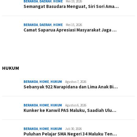
BERANDA
,
DAERAH
,
HOME
Mei 19, 2026
Semangat Basudara Menguat, Siri Sori Ama…
BERANDA
,
DAERAH
,
HOME
Mei 15, 2026
Camat Saparua Apresiasi Masyarakat Jaga …
HUKUM
BERANDA
,
HOME
,
HUKUM
Agustus 7, 2026
Sebanyak 922 Narapidana dan Lima Anak Bi…
BERANDA
,
HOME
,
HUKUM
Agustus 6, 2026
Kunker ke Kanwil PAS Maluku, Saadiah Ulu…
BERANDA
,
HOME
,
HUKUM
Juli 30, 2026
Puluhan Pelajar SMA Negeri 34 Maluku Ten…