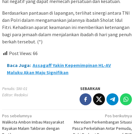
hal negatif yang dapat memecah persatuan dan kesatuan.
Berdasarkan pantauan di lapangan, terlihat sinergi antara TNI
dan Polri dalam mengamankan jalannya ibadah Sholat Idul
Fitri. Kehadiran aparat keamanan ini memberikan ketenangan
bagi para jemaah dalam menjalankan ibadah di hari yang penuh
berkah tersebut. (*)
Post Views:
66
Baca Juga:
Assagaff Yakin Kepemimpinan HL-AV
Maluku Akan Maju Signifikan
Penulis: SNI-01
SEBARKAN
Editor: Redaksi
Navigasi
Pos sebelumnya
Pos berikutnya
Walikota Ambon Imbau Masyarakat
Meredam Perkembangan Situasi
pos
Rayakan Malam Takbiran dengan
Pasca Perkelahian Antar Pemuda,