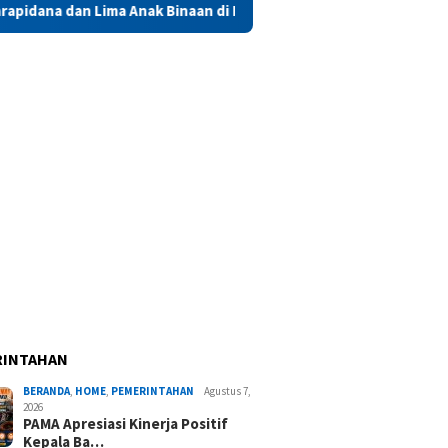
nak Binaan di Maluku Diusulkan Terima Remisi HUT RI
Sa
RINTAHAN
BERANDA
,
HOME
,
PEMERINTAHAN
Agustus 7,
2026
PAMA Apresiasi Kinerja Positif
Kepala Ba…