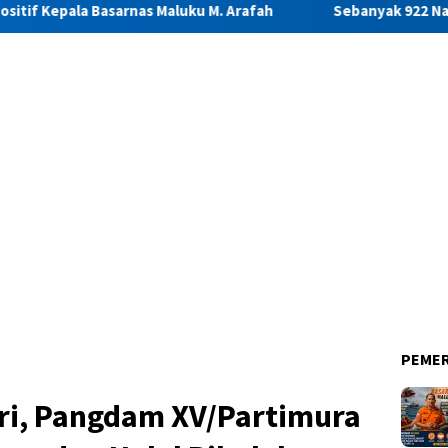
rnas Maluku M. Arafah
Sebanyak 922 Narapidana dan Lima A
PEME
itri, Pangdam XV/Partimura