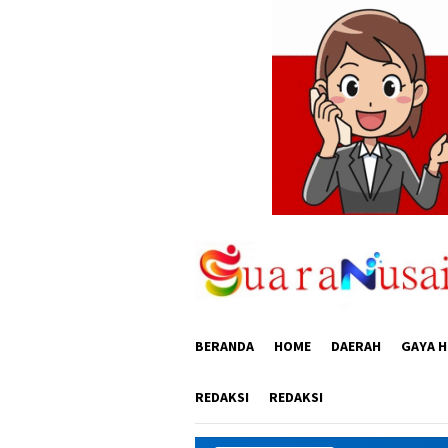
Loncat
ke
konten
BERANDA
HOME
DAERAH
GAYA H
REDAKSI
REDAKSI