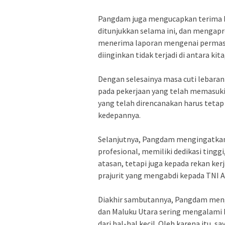
Pangdam juga mengucapkan terima kas
ditunjukkan selama ini, dan mengapres
menerima laporan mengenai permasal
diinginkan tidak terjadi di antara kit
Dengan selesainya masa cuti lebara
pada pekerjaan yang telah memasuki
yang telah direncanakan harus teta
kedepannya.
Selanjutnya, Pangdam mengingatkan,
profesional, memiliki dedikasi tinggi
atasan, tetapi juga kepada rekan ker
prajurit yang mengabdi kepada TNI A
Diakhir sambutannya, Pangdam meng
dan Maluku Utara sering mengalami k
dari hal-hal kecil. Oleh karena itu,