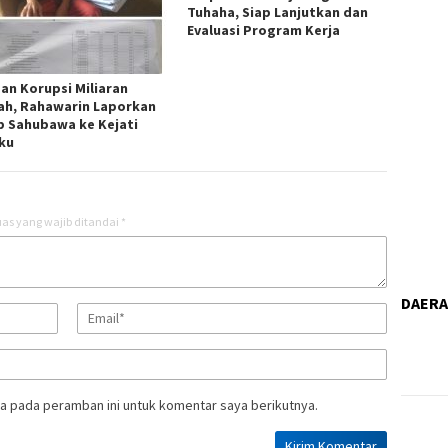
Tuhaha, Siap Lanjutkan dan
Evaluasi Program Kerja
an Korupsi Miliaran
ah, Rahawarin Laporkan
b Sahubawa ke Kejati
ku
as yang wajib ditandai
*
DAER
a pada peramban ini untuk komentar saya berikutnya.