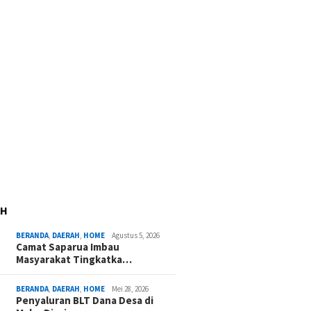
AH
BERANDA
,
DAERAH
,
HOME
Agustus 5, 2026
Camat Saparua Imbau
Masyarakat Tingkatka…
BERANDA
,
DAERAH
,
HOME
Mei 28, 2026
Penyaluran BLT Dana Desa di