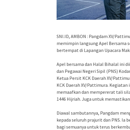
SNI.ID, AMBON : Pangdam XV/Pattimur
memimpin langsung Apel Bersama sek
bertempat di Lapangan Upacara Mako
Apel bersama dan Halal Bihalal ini d
dan Pegawai Negeri Sipil (PNS) Koda
Ketua Persit KCK Daerah XV/Pattimu
KCK Daerah XV/Pattimura. Kegiatan 
memaafkan dan mempererat tali silat
1446 Hijriah. Juga untuk memastikan
Diawal sambutannya, Pangdam menguc
kepada seluruh prajurit dan PNS. Ia 
bagi semuanya untuk terus berkemban