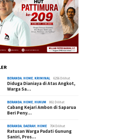
LER
BERANDA
,
HOME
,
KRIMINAL
6256 Dilihat
Diduga Dianiaya di Atas Angkot,
Warga Sa…
BERANDA
,
HOME
,
HUKUM
861 Dilihat
Cabang Kejari Ambon di Saparua
Beri Peny…
BERANDA
,
DAERAH
,
HOME
704 Dilihat
Ratusan Warga Padati Gunung
Saniri, Pros…