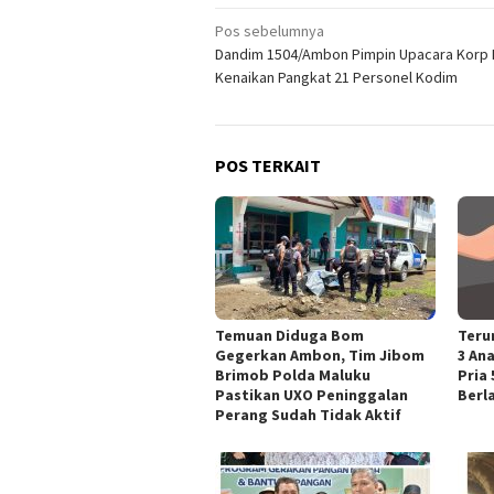
Navigasi
Pos sebelumnya
Dandim 1504/Ambon Pimpin Upacara Korp 
pos
Kenaikan Pangkat 21 Personel Kodim
POS TERKAIT
Temuan Diduga Bom
Teru
Gegerkan Ambon, Tim Jibom
3 An
Brimob Polda Maluku
Pria 
Pastikan UXO Peninggalan
Berl
Perang Sudah Tidak Aktif