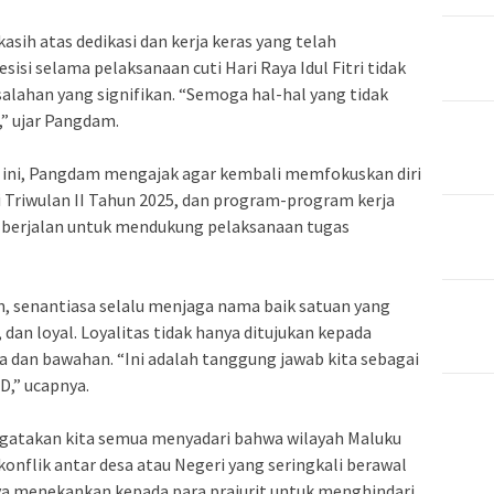
ih atas dedikasi dan kerja keras yang telah
isi selama pelaksanaan cuti Hari Raya Idul Fitri tidak
ahan yang signifikan. “Semoga hal-hal yang tidak
a,” ujar Pangdam.
n ini, Pangdam mengajak agar kembali memfokuskan diri
 Triwulan II Tahun 2025, dan program-program kerja
p berjalan untuk mendukung pelaksanaan tugas
 senantiasa selalu menjaga nama baik satuan yang
, dan loyal. Loyalitas tidak hanya ditujukan kepada
ja dan bawahan. “Ini adalah tanggung jawab kita sebagai
D,” ucapnya.
atakan kita semua menyadari bahwa wilayah Maluku
onflik antar desa atau Negeri yang seringkali berawal
 saya menekankan kepada para prajurit untuk menghindari