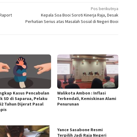
Pos berikutnya
Raport
Kepala Soa Booi Soroti Kinerja Raja, Desak
Perhatian Serius atas Masalah Sosial di Negeri Booi
ngkap Kasus Pencabulan
Walikota Ambon : Inflasi
ak SD di Saparua, Pelaku
Terkendali, Kemiskinan Alami
52 Tahun Dijerat Pasal
Penurunan
apis
Yance Sasabone Resmi
Terpilih Jadi Raja Negeri