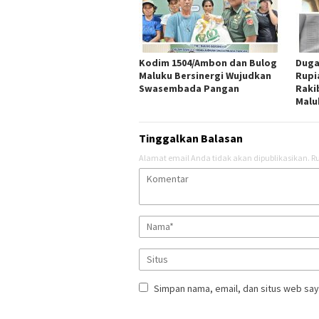
Kodim 1504/Ambon dan Bulog
Duga
Maluku Bersinergi Wujudkan
Rupi
Swasembada Pangan
Raki
Malu
Tinggalkan Balasan
Alamat email Anda tidak akan dipublikasikan.
Ru
Simpan nama, email, dan situs web say