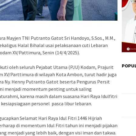
a Mayjen TNI Putranto Gatot Sri Handoyo, S.Sos., M.M.,
aligus Halal Bihalal usai pelaksanaan cuti Lebaran
dam XV/Pattimura, Senin (14/4/2025).
POPU
iikuti oleh seluruh Pejabat Utama (PJU) Kodam, Prajurit
m XV/Parttimura di wilayah Kota Ambon, turut hadir juga
ra Ny. Henny Putranto Gatot beserta Pengurus Persit
ini menjadi momentum penting untuk saling
urahmi, karena masih dalam suasana Hari Raya Idulfitri
 kesiapsiagaan personel pasca libur lebaran.
apkan Selamat Hari Raya Idul Fitri 1446 Hijriah
berharap di momentum Idul Fitri tahun ini menjadi pijakan
g menjadi yang lebih baik, dengan visi iman dan takwa.