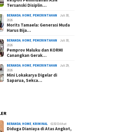
Tersanski Disiplin…
BERANDA
,
HOME
,
PEMERINTAHAN
Juli 30,
2026
Morits Tamaela: Generasi Muda
Harus Bija…
BERANDA
,
HOME
,
PEMERINTAHAN
Juli 30,
2026
Pemprov Maluku dan KORMI
Canangkan Gerak…
BERANDA
,
HOME
,
PEMERINTAHAN
Juli 29,
2026
Mini Lokakarya Digelar di
Saparua, Sekca…
LER
BERANDA
,
HOME
,
KRIMINAL
6150 Dilihat
Diduga Dianiaya di Atas Angkot,