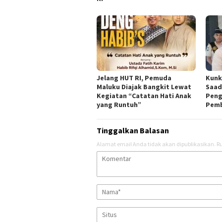
Jelang HUT RI, Pemuda
Kunk
Maluku Diajak Bangkit Lewat
Saad
Kegiatan “Catatan Hati Anak
Peng
yang Runtuh”
Pemb
Tinggalkan Balasan
Alamat email Anda tidak akan dipublikasikan.
Ru