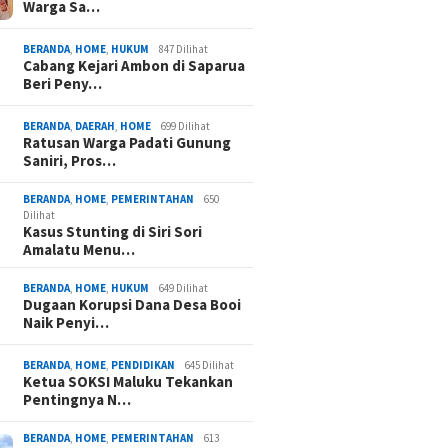
Warga Sa…
BERANDA
,
HOME
,
HUKUM
847 Dilihat
Cabang Kejari Ambon di Saparua
Beri Peny…
BERANDA
,
DAERAH
,
HOME
699 Dilihat
Ratusan Warga Padati Gunung
Saniri, Pros…
BERANDA
,
HOME
,
PEMERINTAHAN
650
Dilihat
Kasus Stunting di Siri Sori
Amalatu Menu…
BERANDA
,
HOME
,
HUKUM
649 Dilihat
Dugaan Korupsi Dana Desa Booi
Naik Penyi…
BERANDA
,
HOME
,
PENDIDIKAN
645 Dilihat
Ketua SOKSI Maluku Tekankan
Pentingnya N…
BERANDA
,
HOME
,
PEMERINTAHAN
613