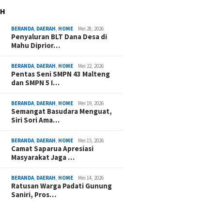
AH
BERANDA
,
DAERAH
,
HOME
Mei 28, 2026
Penyaluran BLT Dana Desa di
Mahu Diprior…
BERANDA
,
DAERAH
,
HOME
Mei 22, 2026
Pentas Seni SMPN 43 Malteng
dan SMPN 5 I…
BERANDA
,
DAERAH
,
HOME
Mei 19, 2026
Semangat Basudara Menguat,
Siri Sori Ama…
BERANDA
,
DAERAH
,
HOME
Mei 15, 2026
Camat Saparua Apresiasi
Masyarakat Jaga …
BERANDA
,
DAERAH
,
HOME
Mei 14, 2026
Ratusan Warga Padati Gunung
Saniri, Pros…