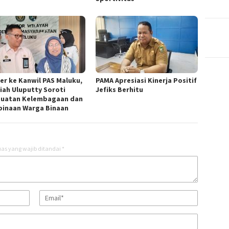
er ke Kanwil PAS Maluku,
PAMA Apresiasi Kinerja Positif
iah Uluputty Soroti
Jefiks Berhitu
uatan Kelembagaan dan
inaan Warga Binaan
as yang wajib ditandai
*