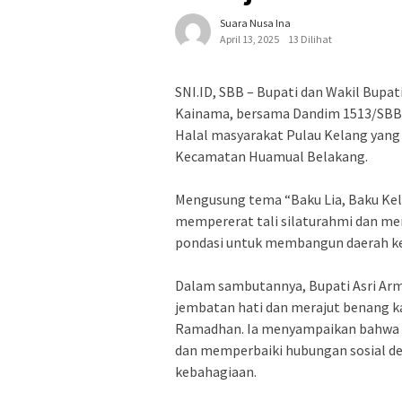
Suara Nusa Ina
April 13, 2025
13 Dilihat
SNI.ID, SBB – Bupati dan Wakil Bupati
Kainama, bersama Dandim 1513/SBB Le
Halal masyarakat Pulau Kelang yang 
Kecamatan Huamual Belakang.
Mengusung tema “Baku Lia, Baku Kele
mempererat tali silaturahmi dan m
pondasi untuk membangun daerah ke 
Dalam sambutannya, Bupati Asri A
jembatan hati dan merajut benang ka
Ramadhan. Ia menyampaikan bahwa H
dan memperbaiki hubungan sosial de
kebahagiaan.