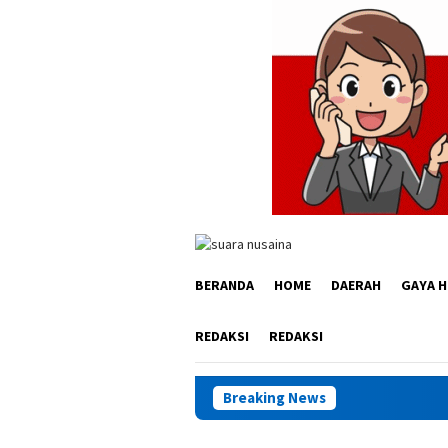
Loncat
ke
konten
BERANDA
HOME
DAERAH
GAYA H
REDAKSI
REDAKSI
Breaking News
Seban