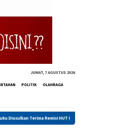
JUMAT, 7 AGUSTUS 2026
INTAHAN
POLITIK
OLAHRAGA
rima Remisi HUT RI
Saadiah Apresiasi Pembinaan dan Pen