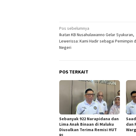
Navigasi
Pos sebelumnya
Ikatan KB Nusahulawanno Gelar Syukuran,
pos
Lewerissa: Kami Hadir sebagai Pemimpin 
Negeri
POS TERKAIT
Sebanyak 922 Narapidana dan
Saad
Lima Anak Binaan di Maluku
dan 
Diusulkan Terima Remisi HUT
Warg
RI