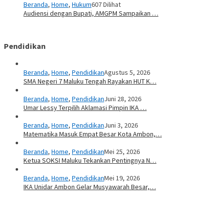
Beranda
,
Home
,
Hukum
607 Dilihat
Audiensi dengan Bupati, AMGPM Sampaikan …
Pendidikan
Beranda
,
Home
,
Pendidikan
Agustus 5, 2026
SMA Negeri 7 Maluku Tengah Rayakan HUT K…
Beranda
,
Home
,
Pendidikan
Juni 28, 2026
Umar Lessy Terpilih Aklamasi Pimpin IKA …
Beranda
,
Home
,
Pendidikan
Juni 3, 2026
Matematika Masuk Empat Besar Kota Ambon,…
Beranda
,
Home
,
Pendidikan
Mei 25, 2026
Ketua SOKSI Maluku Tekankan Pentingnya N…
Beranda
,
Home
,
Pendidikan
Mei 19, 2026
IKA Unidar Ambon Gelar Musyawarah Besar,…