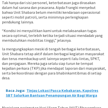
Tak hanya dari sisi personel, keterbatasan juga dirasakan
dalam hal sarana dan prasarana. Aipda Frangki menyebut
bahwa Unit Shabara belum memiliki kendaraan operasional
seperti mobil patroli, serta minimnya perlengkapan
pendukung lainnya.
“Kondisi ini menyulitkan kami untuk melaksanakan tugas
secara optimal, terlebih ketika terjadi situasi mendadak yang
membutuhkan mobilitas tinggi,” jelasnya.
Ia mengungkapkan meski di tengah berbagai keterbatasan,
Unit Shabara tetap aktif dalam berbagai kegiatan masyarakat
dan terus membackup unit lainnya seperti lalu lintas, SPKT,
dan penjagaan. Mereka juga selalu siap turun ke tempat
kejadian perkara (TKP) jika mendapat laporan dari masyarakat,
serta berkoordinasi dengan para bhabinkamtibmas di setiap
desa.
Baca Juga:
Tinjau Lokasi Pasca Kebakaran, Kapolres
SBT Salurkan Bantuan Penampungan Air Bagi Warga
Menjelang peringatan Hari Ulang Tahun (HUT) Bhayangkara