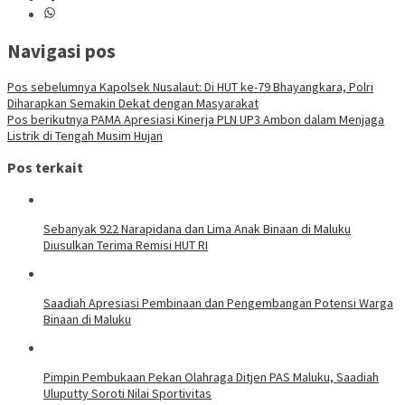
Navigasi pos
Pos sebelumnya
Kapolsek Nusalaut: Di HUT ke-79 Bhayangkara, Polri
Diharapkan Semakin Dekat dengan Masyarakat
Pos berikutnya
PAMA Apresiasi Kinerja PLN UP3 Ambon dalam Menjaga
Listrik di Tengah Musim Hujan
Pos terkait
Sebanyak 922 Narapidana dan Lima Anak Binaan di Maluku
Diusulkan Terima Remisi HUT RI
Saadiah Apresiasi Pembinaan dan Pengembangan Potensi Warga
Binaan di Maluku
Pimpin Pembukaan Pekan Olahraga Ditjen PAS Maluku, Saadiah
Uluputty Soroti Nilai Sportivitas