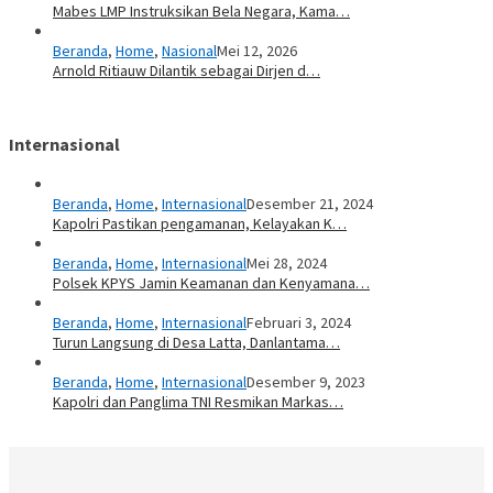
Mabes LMP Instruksikan Bela Negara, Kama…
Beranda
,
Home
,
Nasional
Mei 12, 2026
Arnold Ritiauw Dilantik sebagai Dirjen d…
Internasional
Beranda
,
Home
,
Internasional
Desember 21, 2024
Kapolri Pastikan pengamanan, Kelayakan K…
Beranda
,
Home
,
Internasional
Mei 28, 2024
Polsek KPYS Jamin Keamanan dan Kenyamana…
Beranda
,
Home
,
Internasional
Februari 3, 2024
Turun Langsung di Desa Latta, Danlantama…
Beranda
,
Home
,
Internasional
Desember 9, 2023
Kapolri dan Panglima TNI Resmikan Markas…