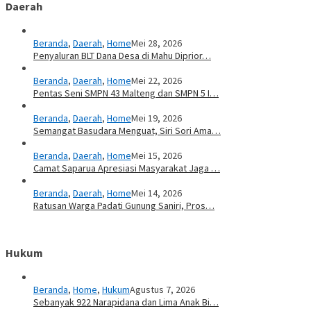
Daerah
Beranda
,
Daerah
,
Home
Mei 28, 2026
Penyaluran BLT Dana Desa di Mahu Diprior…
Beranda
,
Daerah
,
Home
Mei 22, 2026
Pentas Seni SMPN 43 Malteng dan SMPN 5 I…
Beranda
,
Daerah
,
Home
Mei 19, 2026
Semangat Basudara Menguat, Siri Sori Ama…
Beranda
,
Daerah
,
Home
Mei 15, 2026
Camat Saparua Apresiasi Masyarakat Jaga …
Beranda
,
Daerah
,
Home
Mei 14, 2026
Ratusan Warga Padati Gunung Saniri, Pros…
Hukum
Beranda
,
Home
,
Hukum
Agustus 7, 2026
Sebanyak 922 Narapidana dan Lima Anak Bi…