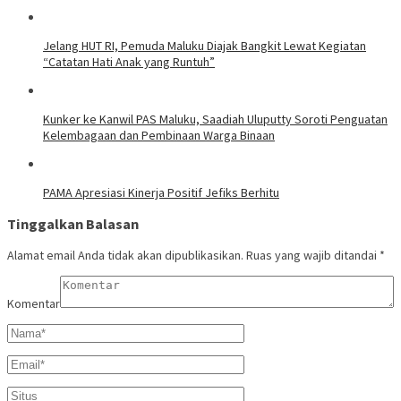
Jelang HUT RI, Pemuda Maluku Diajak Bangkit Lewat Kegiatan
“Catatan Hati Anak yang Runtuh”
Kunker ke Kanwil PAS Maluku, Saadiah Uluputty Soroti Penguatan
Kelembagaan dan Pembinaan Warga Binaan
PAMA Apresiasi Kinerja Positif Jefiks Berhitu
Tinggalkan Balasan
Alamat email Anda tidak akan dipublikasikan.
Ruas yang wajib ditandai
*
Komentar