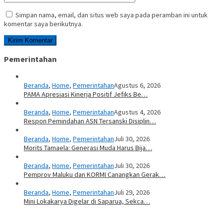
Simpan nama, email, dan situs web saya pada peramban ini untuk
komentar saya berikutnya.
Pemerintahan
Beranda
,
Home
,
Pemerintahan
Agustus 6, 2026
PAMA Apresiasi Kinerja Positif Jefiks Be…
Beranda
,
Home
,
Pemerintahan
Agustus 4, 2026
Respon Pemindahan ASN Tersanski Disiplin…
Beranda
,
Home
,
Pemerintahan
Juli 30, 2026
Morits Tamaela: Generasi Muda Harus Bija…
Beranda
,
Home
,
Pemerintahan
Juli 30, 2026
Pemprov Maluku dan KORMI Canangkan Gerak…
Beranda
,
Home
,
Pemerintahan
Juli 29, 2026
Mini Lokakarya Digelar di Saparua, Sekca…