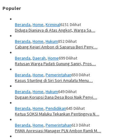
Populer
Beranda
,
Home
,
Kriminal
6151 Dilihat
Diduga Dianiaya di Atas Angkot, Warga Sa…
Beranda
,
Home
,
Hukum
852 Dilihat
Cabang Kejari Ambon di Saparua Beri Peny…
Beranda
,
Daerah
,
Home
699 Dilihat
Ratusan Warga Padati Gunung Saniri, Pros…
Beranda
,
Home
,
Pemerintahan
650 Dilihat
Kasus Stunting di Siri Sori Amalatu Menu…
Beranda
,
Home
,
Hukum
649 Dilihat
Dugaan Korupsi Dana Desa Booi Naik Penyi…
Beranda
,
Home
,
Pendidikan
645 Dilihat
Ketua SOKSI Maluku Tekankan Pentingnya N…
Beranda
,
Home
,
Pemerintahan
613 Dilihat
PAMA Apresiasi Manager PLN Ambon Ramli M…