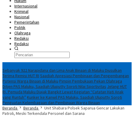
Hukum
Internasional
Kriminal
Nasional
Pemerintahan
Politik
Olahraga
Redaksi
Redaksi
Breaking News
Sebanyak 922 Narapidana dan Lima Anak Binaan di Maluku Diusulkan
Terima Remisi HUT RI
Saadiah Apresiasi Pembinaan dan Pengembangan
Potensi Warga Binaan di Maluku
Pimpin Pembukaan Pekan Olahraga
Ditjen PAS Maluku, Saadiah Uluputty Soroti Nilai Sportivitas
Jelang HUT
RI, Pemuda Maluku Diajak Bangkit Lewat Kegiatan “Catatan Hati Anak
yang Runtuh”
Kunker ke Kanwil PAS Maluku, Saadiah Uluputty Soroti
Penguatan Kelembagaan dan Pembinaan Warga Binaan
Beranda
Beranda
Unit Shabara Polsek Saparua Gencar Lakukan
Patroli, Meski Terkendala Personel dan Sarana