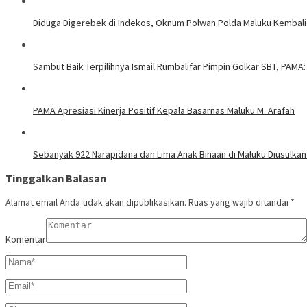
Diduga Digerebek di Indekos, Oknum Polwan Polda Maluku Kembali
Sambut Baik Terpilihnya Ismail Rumbalifar Pimpin Golkar SBT, PAMA:
PAMA Apresiasi Kinerja Positif Kepala Basarnas Maluku M. Arafah
Sebanyak 922 Narapidana dan Lima Anak Binaan di Maluku Diusulkan
Tinggalkan Balasan
Alamat email Anda tidak akan dipublikasikan.
Ruas yang wajib ditandai
*
Komentar