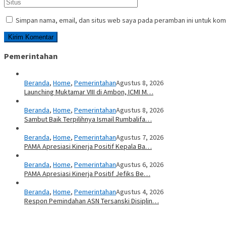
Simpan nama, email, dan situs web saya pada peramban ini untuk kom
Pemerintahan
Beranda
,
Home
,
Pemerintahan
Agustus 8, 2026
Launching Muktamar VIII di Ambon, ICMI M…
Beranda
,
Home
,
Pemerintahan
Agustus 8, 2026
Sambut Baik Terpilihnya Ismail Rumbalifa…
Beranda
,
Home
,
Pemerintahan
Agustus 7, 2026
PAMA Apresiasi Kinerja Positif Kepala Ba…
Beranda
,
Home
,
Pemerintahan
Agustus 6, 2026
PAMA Apresiasi Kinerja Positif Jefiks Be…
Beranda
,
Home
,
Pemerintahan
Agustus 4, 2026
Respon Pemindahan ASN Tersanski Disiplin…