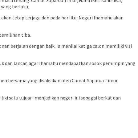
masa tenang. Camat Saparua Timur, Halid Pattisahusiwa,
 yang berlaku.
 akan tetap terjaga dan pada hari itu, Negeri Ihamahu akan
pemilihan tiba.
n berjalan dengan baik. Ia menilai ketiga calon memiliki visi
sejuk dan lancar, agar Ihamahu mendapatkan sosok pemimpin yang
men bersama yang disaksikan oleh Camat Saparua Timur,
i satu tujuan: menjadikan negeri ini sebagai berkat dan