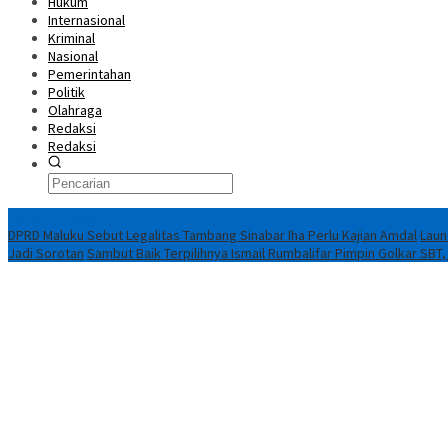
Hukum
Internasional
Kriminal
Nasional
Pemerintahan
Politik
Olahraga
Redaksi
Redaksi
Breaking News
DPRD Maluku Sebut Legalitas Tambang Sinabar Iha Perlu Kajian Amdal
Laun
Jadi Sorotan
Sambut Baik Terpilihnya Ismail Rumbalifar Pimpin Golkar SBT,