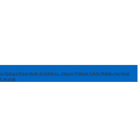
si
Diduga Digerebek di Indekos, Oknum Polwan Polda Maluku Kembali
M. Arafah