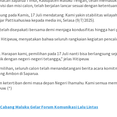
amatan Saparua Timur, Kabupaten Maluku Tengah, telah memasuki 
 dan misi calon, telah berjalan lancar sesuai dengan ketentuan
ung pada Kamis, 17 Juli mendatang. Kami yakin stabilitas wilayah
ujar Pattisahusiwa kepada media ini, Selasa (9/7/2025).
telah disepakati bersama demi menjaga kondusifitas hingga hari 
Hitipeuw, menyatakan bahwa seluruh rangkaian kegiatan pencalona
n. Harapan kami, pemilihan pada 17 Juli nanti bisa berlangsung 
engan negeri-negeri tetangga,” jelas Hitipeuw.
lihan, seluruh calon telah menandatangani berita acara komit
ang Ambon di Saparua.
 ketertiban demi masa depan Negeri Ihamahu. Kami semua memilik
uw. (*)
 Cabang Maluku Gelar Forum Komunikasi Lalu Lintas