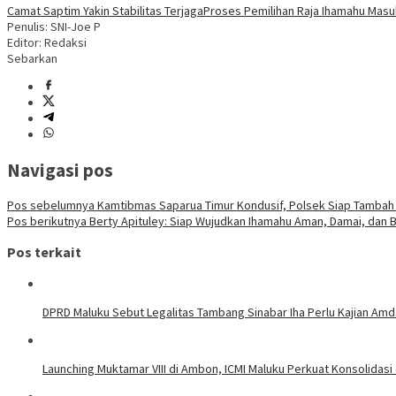
Camat Saptim Yakin Stabilitas Terjaga
Proses Pemilihan Raja Ihamahu Masu
Penulis: SNI-Joe P
Editor: Redaksi
Sebarkan
Navigasi pos
Pos sebelumnya
Kamtibmas Saparua Timur Kondusif, Polsek Siap Tambah 
Pos berikutnya
Berty Apituley: Siap Wujudkan Ihamahu Aman, Damai, dan B
Pos terkait
DPRD Maluku Sebut Legalitas Tambang Sinabar Iha Perlu Kajian Amd
Launching Muktamar VIII di Ambon, ICMI Maluku Perkuat Konsolidasi