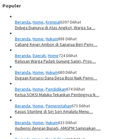
Populer
Beranda
,
Home
,
Kriminal
6397 Dilihat
Diduga Dianiaya di Atas Angkot, Warga Sa…
Beranda
,
Home
,
Hukum
888 Dilihat
Cabang Kejari Ambon di Saparua Beri Peny…
Beranda
,
Daerah
,
Home
724 Dilihat
Ratusan Warga Padati Gunung Saniri, Pros…
Beranda
,
Home
,
Hukum
680 Dilihat
Dugaan Korupsi Dana Desa Booi Naik Penyi…
Beranda
,
Home
,
Pendidikan
674 Dilihat
Ketua SOKSI Maluku Tekankan Pentingnya N…
Beranda
,
Home
,
Pemerintahan
673 Dilihat
Kasus Stunting di Siri Sori Amalatu Menu…
Beranda
,
Home
,
Hukum
633 Dilihat
Audiensi dengan Bupati, AMGPM Sampaikan …