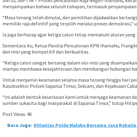
SNI.ID, SAPTIM – Proses pencalonan Raja Negeri Ihamahu, Kec
menyampaikan bahwa seluruh tahapan, termasuk penyampaian visi
“Masa tenang telah dimulai, dan pemilihan dijadwalkan berlangs
memiliki raja definitif yang terpilih melalui proses demokrasi,” 
Ia juga berharap agar ketiga calon tetap mematuhi aturan yang 
Sementara itu, Ketua Panitia Pencalonan KPN Ihamahu, Frangki 
dan misi yang kompetitif dan berkualitas.
“Ketiga calon sangat bersaing dalam visi-misi yang disampaika
mampu membawa kesejahteraan dan membangun hubungan baik d
Untuk menjamin keamanan selama masa tenang hingga hari pemi
Kasubsektor Polsek Saparua Timur, Sekcam, dan Kejaksaan Cab
“Ini adalah bentuk keseriusan kami untuk menjaga keamanan dan
sumber sukacita bagi masyarakat di Saparua Timur,” tutup Hitipe
Post Views:
46
Baca Juga:
Ditlantas Polda Maluku Bersama Jasa Raharja