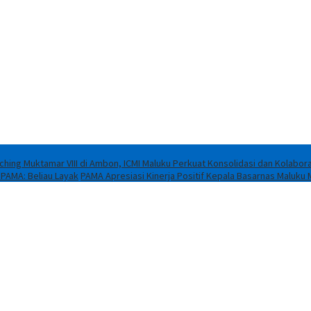
ching Muktamar VIII di Ambon, ICMI Maluku Perkuat Konsolidasi dan Kolabora
 PAMA: Beliau Layak
PAMA Apresiasi Kinerja Positif Kepala Basarnas Maluku 