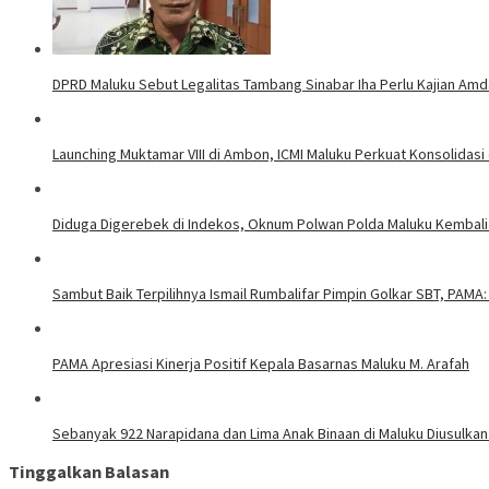
DPRD Maluku Sebut Legalitas Tambang Sinabar Iha Perlu Kajian Amd
Launching Muktamar VIII di Ambon, ICMI Maluku Perkuat Konsolidasi
Diduga Digerebek di Indekos, Oknum Polwan Polda Maluku Kembali
Sambut Baik Terpilihnya Ismail Rumbalifar Pimpin Golkar SBT, PAMA:
PAMA Apresiasi Kinerja Positif Kepala Basarnas Maluku M. Arafah
Sebanyak 922 Narapidana dan Lima Anak Binaan di Maluku Diusulkan
Tinggalkan Balasan