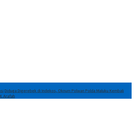
si
Diduga Digerebek di Indekos, Oknum Polwan Polda Maluku Kembali
M. Arafah