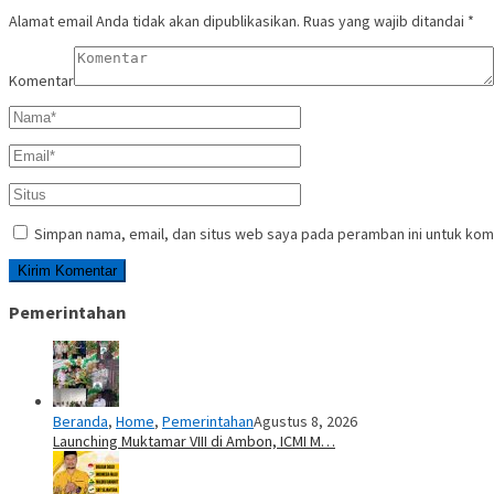
Alamat email Anda tidak akan dipublikasikan.
Ruas yang wajib ditandai
*
Komentar
Simpan nama, email, dan situs web saya pada peramban ini untuk kom
Pemerintahan
Beranda
,
Home
,
Pemerintahan
Agustus 8, 2026
Launching Muktamar VIII di Ambon, ICMI M…