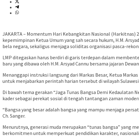
JAKARTA – Momentum Hari Kebangkitan Nasional (Harkitnas) 20
kepemimpinan Ketua Umum yang sah secara hukum, H.M. Arsyad Can
bela negara, sekaligus menjaga soliditas organisasi pasca-rekons
LMP ditegaskan harus berdiri di garis terdepan dalam membente
baru yang dibawa oleh H.M. Arsyad Cannu bersama jajaran Dewan 
Menanggapi instruksi langsung dari Markas Besar, Ketua Markas
untuk menjabarkan perintah harian tersebut di wilayah Sulawesi
Di bawah tema gerakan “Jaga Tunas Bangsa Demi Kedaulatan Ne
kader sebagai perekat sosial di tengah tantangan zaman moder
“Bangsa yang besar adalah bangsa yang mampu menjaga persatu
Ch. Sanger.
Menurutnya, generasi muda merupakan “tunas bangsa” yang memi
berkomitmen untuk memperkuat pendidikan karakter, nasionalism