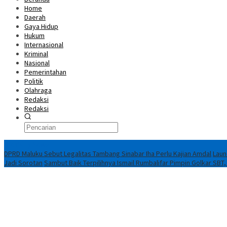
Home
Daerah
Gaya Hidup
Hukum
Internasional
Kriminal
Nasional
Pemerintahan
Politik
Olahraga
Redaksi
Redaksi
Breaking News
DPRD Maluku Sebut Legalitas Tambang Sinabar Iha Perlu Kajian Amdal
Laun
Jadi Sorotan
Sambut Baik Terpilihnya Ismail Rumbalifar Pimpin Golkar SBT,