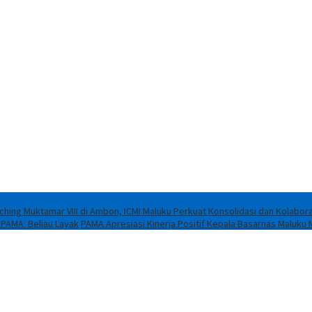
ching Muktamar VIII di Ambon, ICMI Maluku Perkuat Konsolidasi dan Kolabora
 PAMA: Beliau Layak
PAMA Apresiasi Kinerja Positif Kepala Basarnas Maluku 