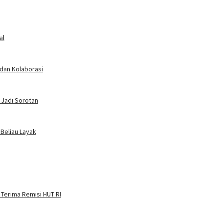
al
 dan Kolaborasi
 Jadi Sorotan
 Beliau Layak
 Terima Remisi HUT RI