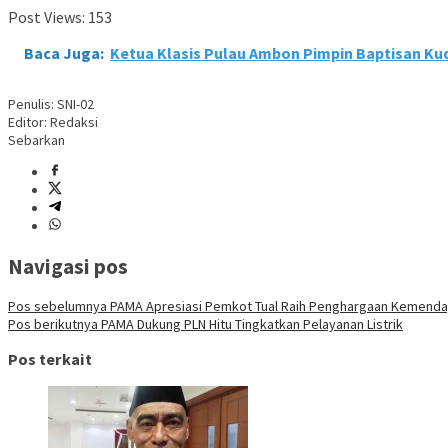
Post Views:
153
Baca Juga:
Ketua Klasis Pulau Ambon Pimpin Baptisan K
Penulis: SNI-02
Editor: Redaksi
Sebarkan
Navigasi pos
Pos sebelumnya
PAMA Apresiasi Pemkot Tual Raih Penghargaan Kemendag
Pos berikutnya
PAMA Dukung PLN Hitu Tingkatkan Pelayanan Listrik
Pos terkait