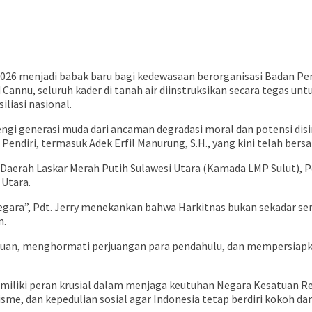
26 menjadi babak baru bagi kedewasaan berorganisasi Badan Pen
nu, seluruh kader di tanah air diinstruksikan secara tegas untu
iliasi nasional.
ngi generasi muda dari ancaman degradasi moral dan potensi disi
Pendiri, termasuk Adek Erfil Manurung, S.H., yang kini telah ber
 Daerah Laskar Merah Putih Sulawesi Utara (Kamada LMP Sulut), P
 Utara.
gara”, Pdt. Jerry menekankan bahwa Harkitnas bukan sekadar se
n.
an, menghormati perjuangan para pendahulu, dan mempersiapkan 
liki peran krusial dalam menjaga keutuhan Negara Kesatuan Repu
e, dan kepedulian sosial agar Indonesia tetap berdiri kokoh dan