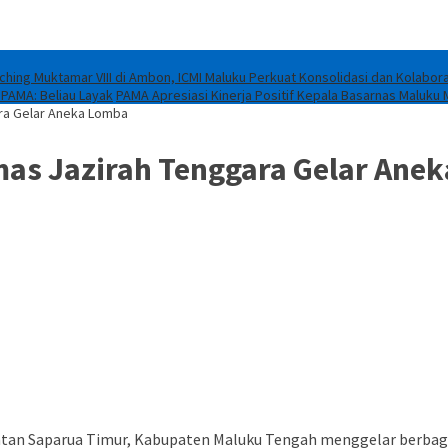
ching Muktamar VIII di Ambon, ICMI Maluku Perkuat Konsolidasi dan Kolabora
 PAMA: Beliau Layak
PAMA Apresiasi Kinerja Positif Kepala Basarnas Maluku 
ra Gelar Aneka Lomba
mas Jazirah Tenggara Gelar Ane
tan Saparua Timur, Kabupaten Maluku Tengah menggelar berbag