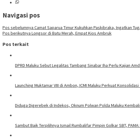
Navigasi pos
Pos sebelumnya
Camat Saparua Timur Kukuhkan Paskibraka, Ingatkan Tug
Pos berikutnya
Longsor di Batu Merah, Empat Kios Ambruk
Pos terkait
DPRD Maluku Sebut Legalitas Tambang Sinabar Iha Perlu Kajian Amd
Launching Muktamar VIII di Ambon, ICMI Maluku Perkuat Konsolidasi
Diduga Digerebek di Indekos, Oknum Polwan Polda Maluku Kembali
Sambut Baik Terpilihnya Ismail Rumbalifar Pimpin Golkar SBT, PAMA: