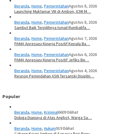
Beranda
,
Home
,
Pemerintahan
Agustus 8, 2026
Launching Muktamar VIII di Ambon, ICMI M…
Beranda
,
Home
,
Pemerintahan
Agustus 8, 2026
Sambut Baik Terpilihnya Ismail Rumbalifa…
Beranda
,
Home
,
Pemerintahan
Agustus 7, 2026
PAMA Apresiasi Kinerja Positif Kepala Ba…
Beranda
,
Home
,
Pemerintahan
Agustus 6, 2026
PAMA Apresiasi Kinerja Positif Jefiks Be…
Beranda
,
Home
,
Pemerintahan
Agustus 4, 2026
Respon Pemindahan ASN Tersanski Disiplin…
Populer
Beranda
,
Home
,
Kriminal
6609 Dilihat
Diduga Dianiaya di Atas Angkot, Warga Sa…
Beranda
,
Home
,
Hukum
919 Dilihat
Cabang Kejari Ambon di Saparua Beri Peny…