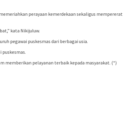
uan memeriahkan perayaan kemerdekaan sekaligus mempererat
t,” kata Nikijuluw.
eluruh pegawai puskesmas dari berbagai usia.
di puskesmas.
m memberikan pelayanan terbaik kepada masyarakat. (*)