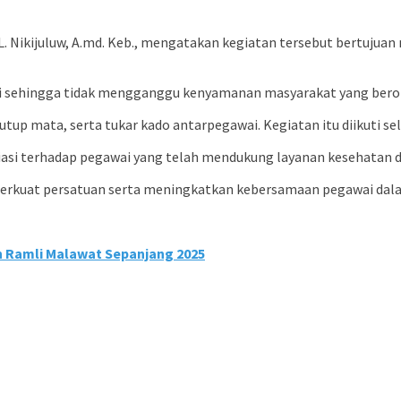
L. Nikijuluw, A.md. Keb., mengatakan kegiatan tersebut bertuj
i sehingga tidak mengganggu kenyamanan masyarakat yang beroba
tutup mata, serta tukar kado antarpegawai. Kegiatan itu diikuti s
siasi terhadap pegawai yang telah mendukung layanan kesehatan 
rkuat persatuan serta meningkatkan kebersamaan pegawai dala
n Ramli Malawat Sepanjang 2025