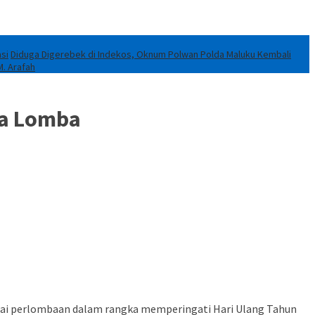
si
Diduga Digerebek di Indekos, Oknum Polwan Polda Maluku Kembali
M. Arafah
ka Lomba
ai perlombaan dalam rangka memperingati Hari Ulang Tahun