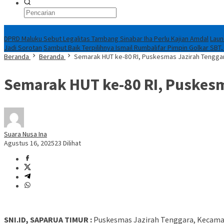
Breaking News
DPRD Maluku Sebut Legalitas Tambang Sinabar Iha Perlu Kajian Amdal
Laun
Jadi Sorotan
Sambut Baik Terpilihnya Ismail Rumbalifar Pimpin Golkar SBT,
Beranda
Beranda
Semarak HUT ke-80 RI, Puskesmas Jazirah Tengga
Semarak HUT ke-80 RI, Puskes
Suara Nusa Ina
Agustus 16, 2025
23 Dilihat
SNI.ID, SAPARUA TIMUR :
Puskesmas Jazirah Tenggara, Kecama