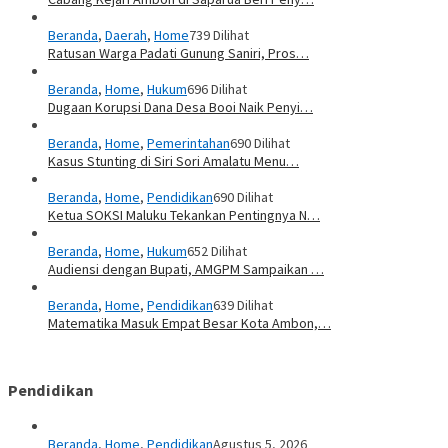
Beranda
,
Daerah
,
Home
739 Dilihat
Ratusan Warga Padati Gunung Saniri, Pros…
Beranda
,
Home
,
Hukum
696 Dilihat
Dugaan Korupsi Dana Desa Booi Naik Penyi…
Beranda
,
Home
,
Pemerintahan
690 Dilihat
Kasus Stunting di Siri Sori Amalatu Menu…
Beranda
,
Home
,
Pendidikan
690 Dilihat
Ketua SOKSI Maluku Tekankan Pentingnya N…
Beranda
,
Home
,
Hukum
652 Dilihat
Audiensi dengan Bupati, AMGPM Sampaikan …
Beranda
,
Home
,
Pendidikan
639 Dilihat
Matematika Masuk Empat Besar Kota Ambon,…
Pendidikan
Beranda
,
Home
,
Pendidikan
Agustus 5, 2026