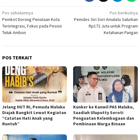
Navigasi
Pos sebelumnya
Pos berikutnya
Pemkot Dorong Penataan Kota
Pemdes Siri Sori Amalatu Salurkan
pos
Terintegrasi, Fokus pada Pesisir
Rp172 Juta untuk Program
Teluk Ambon
Ketahanan Pangan
POS TERKAIT
Jelang HUT RI, Pemuda Maluku
Kunker ke Kanwil PAS Maluku,
Diajak Bangkit Lewat Kegiatan
Saadiah Uluputty Soroti
“Catatan Hati Anak yang
Penguatan Kelembagaan dan
Runtuh”
Pembinaan Warga Binaan