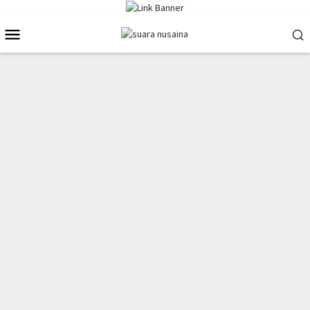
Loncat
ke
Menu
konten
Mobile