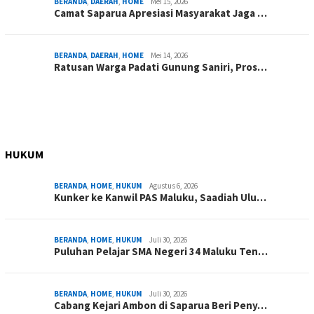
BERANDA
,
DAERAH
,
HOME
Mei 15, 2026
Camat Saparua Apresiasi Masyarakat Jaga …
BERANDA
,
DAERAH
,
HOME
Mei 14, 2026
Ratusan Warga Padati Gunung Saniri, Pros…
HUKUM
BERANDA
,
HOME
,
HUKUM
Agustus 6, 2026
Kunker ke Kanwil PAS Maluku, Saadiah Ulu…
BERANDA
,
HOME
,
HUKUM
Juli 30, 2026
Puluhan Pelajar SMA Negeri 34 Maluku Ten…
BERANDA
,
HOME
,
HUKUM
Juli 30, 2026
Cabang Kejari Ambon di Saparua Beri Peny…