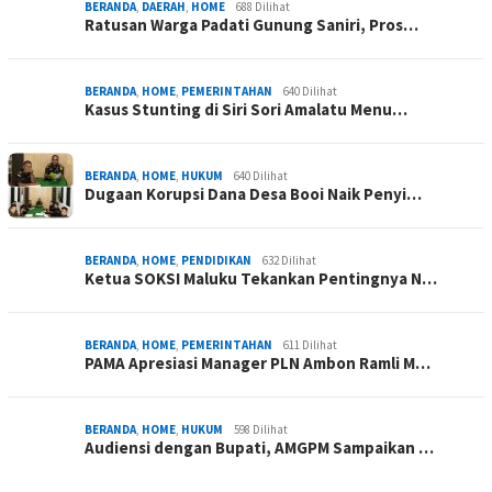
BERANDA
,
DAERAH
,
HOME
688 Dilihat
Ratusan Warga Padati Gunung Saniri, Pros…
BERANDA
,
HOME
,
PEMERINTAHAN
640 Dilihat
Kasus Stunting di Siri Sori Amalatu Menu…
BERANDA
,
HOME
,
HUKUM
640 Dilihat
Dugaan Korupsi Dana Desa Booi Naik Penyi…
BERANDA
,
HOME
,
PENDIDIKAN
632 Dilihat
Ketua SOKSI Maluku Tekankan Pentingnya N…
BERANDA
,
HOME
,
PEMERINTAHAN
611 Dilihat
PAMA Apresiasi Manager PLN Ambon Ramli M…
BERANDA
,
HOME
,
HUKUM
598 Dilihat
Audiensi dengan Bupati, AMGPM Sampaikan …