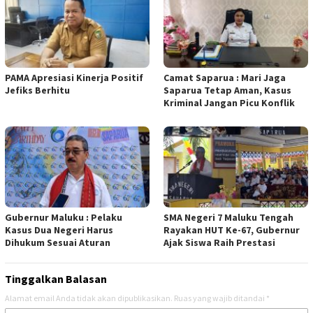
PAMA Apresiasi Kinerja Positif
Camat Saparua : Mari Jaga
Jefiks Berhitu
Saparua Tetap Aman, Kasus
Kriminal Jangan Picu Konflik
Gubernur Maluku : Pelaku
SMA Negeri 7 Maluku Tengah
Kasus Dua Negeri Harus
Rayakan HUT Ke-67, Gubernur
Dihukum Sesuai Aturan
Ajak Siswa Raih Prestasi
Tinggalkan Balasan
Alamat email Anda tidak akan dipublikasikan.
Ruas yang wajib ditandai
*