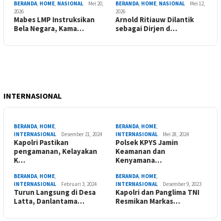
BERANDA
,
HOME
,
NASIONAL
Mei 20,
BERANDA
,
HOME
,
NASIONAL
Mei 12,
2026
2026
Mabes LMP Instruksikan
Arnold Ritiauw Dilantik
Bela Negara, Kama…
sebagai Dirjen d…
INTERNASIONAL
BERANDA
,
HOME
,
BERANDA
,
HOME
,
INTERNASIONAL
Desember 21, 2024
INTERNASIONAL
Mei 28, 2024
Kapolri Pastikan
Polsek KPYS Jamin
pengamanan, Kelayakan
Keamanan dan
K…
Kenyamana…
BERANDA
,
HOME
,
BERANDA
,
HOME
,
INTERNASIONAL
Februari 3, 2024
INTERNASIONAL
Desember 9, 2023
Turun Langsung di Desa
Kapolri dan Panglima TNI
Latta, Danlantama…
Resmikan Markas…