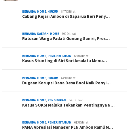
BERANDA
,
HOME
,
HUKUM
847 Dilihat
Cabang Kejari Ambon di Saparua Beri Peny…
BERANDA
,
DAERAH
,
HOME
699 Dilihat
Ratusan Warga Padati Gunung Saniri, Pros…
BERANDA
,
HOME
,
PEMERINTAHAN
650 Dilihat
Kasus Stunting di Siri Sori Amalatu Menu…
BERANDA
,
HOME
,
HUKUM
649 Dilihat
Dugaan Korupsi Dana Desa Booi Naik Penyi…
BERANDA
,
HOME
,
PENDIDIKAN
645 Dilihat
Ketua SOKSI Maluku Tekankan Pentingnya N…
BERANDA
,
HOME
,
PEMERINTAHAN
613 Dilihat
PAMA Apresiasi Manager PLN Ambon Ramli M…