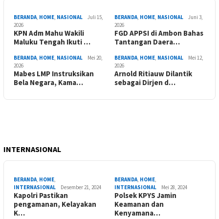
BERANDA
,
HOME
,
NASIONAL
Juli 15,
BERANDA
,
HOME
,
NASIONAL
Juni 3,
2026
2026
KPN Adm Mahu Wakili
FGD APPSI di Ambon Bahas
Maluku Tengah Ikuti …
Tantangan Daera…
BERANDA
,
HOME
,
NASIONAL
Mei 20,
BERANDA
,
HOME
,
NASIONAL
Mei 12,
2026
2026
Mabes LMP Instruksikan
Arnold Ritiauw Dilantik
Bela Negara, Kama…
sebagai Dirjen d…
INTERNASIONAL
BERANDA
,
HOME
,
BERANDA
,
HOME
,
INTERNASIONAL
Desember 21, 2024
INTERNASIONAL
Mei 28, 2024
Kapolri Pastikan
Polsek KPYS Jamin
pengamanan, Kelayakan
Keamanan dan
K…
Kenyamana…