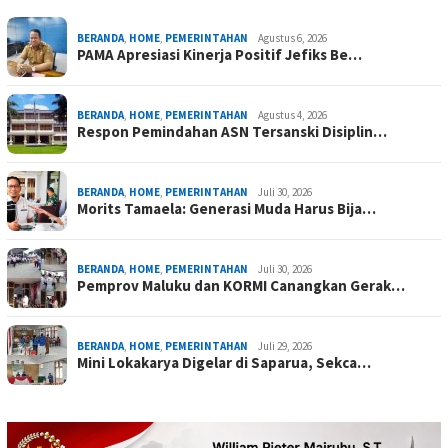
BERANDA
,
HOME
,
PEMERINTAHAN
Agustus 6, 2026
PAMA Apresiasi Kinerja Positif Jefiks Be…
BERANDA
,
HOME
,
PEMERINTAHAN
Agustus 4, 2026
Respon Pemindahan ASN Tersanski Disiplin…
BERANDA
,
HOME
,
PEMERINTAHAN
Juli 30, 2026
Morits Tamaela: Generasi Muda Harus Bija…
BERANDA
,
HOME
,
PEMERINTAHAN
Juli 30, 2026
Pemprov Maluku dan KORMI Canangkan Gerak…
BERANDA
,
HOME
,
PEMERINTAHAN
Juli 29, 2026
Mini Lokakarya Digelar di Saparua, Sekca…