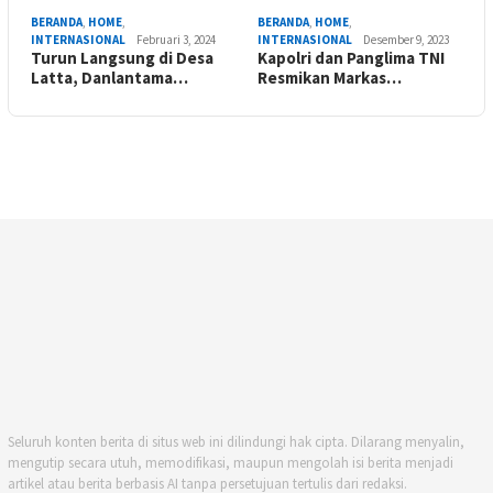
BERANDA
,
HOME
,
BERANDA
,
HOME
,
INTERNASIONAL
Februari 3, 2024
INTERNASIONAL
Desember 9, 2023
Turun Langsung di Desa
Kapolri dan Panglima TNI
Latta, Danlantama…
Resmikan Markas…
Seluruh konten berita di situs web ini dilindungi hak cipta. Dilarang menyalin,
mengutip secara utuh, memodifikasi, maupun mengolah isi berita menjadi
artikel atau berita berbasis AI tanpa persetujuan tertulis dari redaksi.