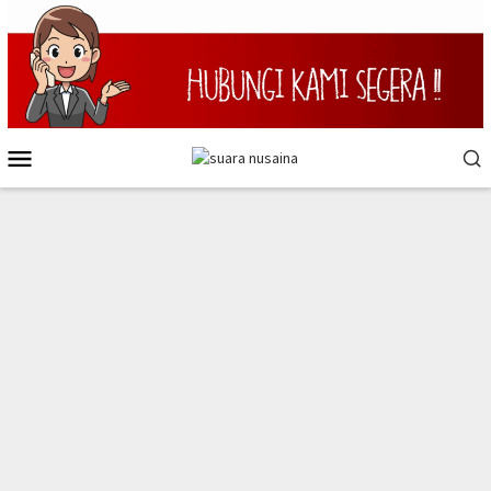
Loncat
ke
konten
Menu
Mobile