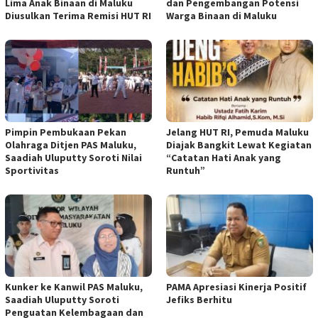
Lima Anak Binaan di Maluku
dan Pengembangan Potensi
Diusulkan Terima Remisi HUT RI
Warga Binaan di Maluku
Pimpin Pembukaan Pekan
Jelang HUT RI, Pemuda Maluku
Olahraga Ditjen PAS Maluku,
Diajak Bangkit Lewat Kegiatan
Saadiah Uluputty Soroti Nilai
“Catatan Hati Anak yang
Sportivitas
Runtuh”
Kunker ke Kanwil PAS Maluku,
PAMA Apresiasi Kinerja Positif
Saadiah Uluputty Soroti
Jefiks Berhitu
Penguatan Kelembagaan dan