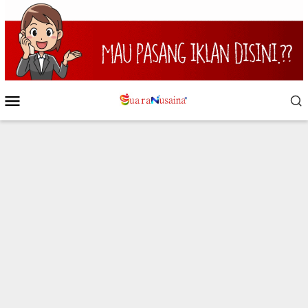
Loncat
ke
konten
Menu
Mobile