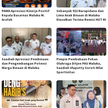
PAMA Apresiasi Kinerja Positif
Sebanyak 922 Narapidana dan
Kepala Basarnas Maluku M.
Lima Anak Binaan di Maluku
Arafah
Diusulkan Terima Remisi HUT RI
Saadiah Apresiasi Pembinaan
Pimpin Pembukaan Pekan
dan Pengembangan Potensi
Olahraga Ditjen PAS Maluku,
Warga Binaan di Maluku
Saadiah Uluputty Soroti Nilai
Sportivitas