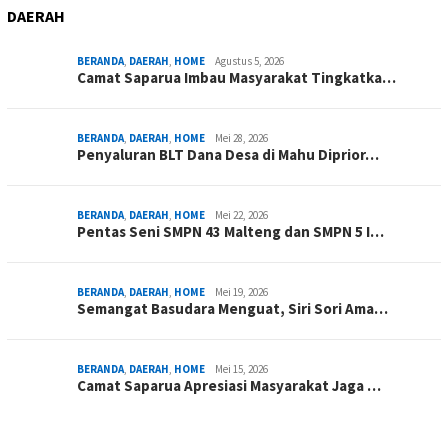
DAERAH
BERANDA
,
DAERAH
,
HOME
Agustus 5, 2026
Camat Saparua Imbau Masyarakat Tingkatka…
BERANDA
,
DAERAH
,
HOME
Mei 28, 2026
Penyaluran BLT Dana Desa di Mahu Diprior…
BERANDA
,
DAERAH
,
HOME
Mei 22, 2026
Pentas Seni SMPN 43 Malteng dan SMPN 5 I…
BERANDA
,
DAERAH
,
HOME
Mei 19, 2026
Semangat Basudara Menguat, Siri Sori Ama…
BERANDA
,
DAERAH
,
HOME
Mei 15, 2026
Camat Saparua Apresiasi Masyarakat Jaga …