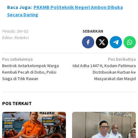
Baca Juga:
PKKMB Politeknik Negeri Ambon Dibuka
Secara Daring
Penulis: SNI-02
SEBARKAN
Editor: Redaksi
Navigasi
Pos sebelumnya
Pos berikutnya
Bentrok Antarkelompok Warga
Idul Adha 1447 H, Kodam Pattimura
pos
Kembali Pecah di Dobo, Polisi
Distribusikan Kurban ke
Siaga di Titik Rawan
Masyarakat dan Masjid
POS TERKAIT