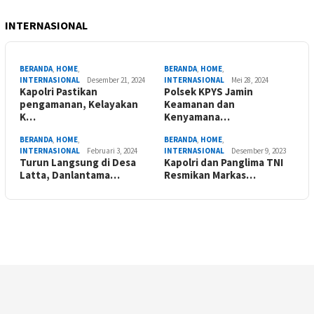
INTERNASIONAL
BERANDA
,
HOME
,
BERANDA
,
HOME
,
INTERNASIONAL
Desember 21, 2024
INTERNASIONAL
Mei 28, 2024
Kapolri Pastikan
Polsek KPYS Jamin
pengamanan, Kelayakan
Keamanan dan
K…
Kenyamana…
BERANDA
,
HOME
,
BERANDA
,
HOME
,
INTERNASIONAL
Februari 3, 2024
INTERNASIONAL
Desember 9, 2023
Turun Langsung di Desa
Kapolri dan Panglima TNI
Latta, Danlantama…
Resmikan Markas…