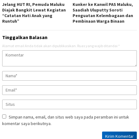
Jelang HUT RI, Pemuda Maluku
Kunker ke Kanwil PAS Maluku,
Diajak Bangkit Lewat Kegiatan
Saadiah Uluputty Soroti
“Catatan Hati Anak yang
Penguatan Kelembagaan dan
Runtuh”
Pembinaan Warga Binaan
Tinggalkan Balasan
Alamat email Anda tidak akan dipublikasikan.
Ruas yang wajib ditandai
*
Simpan nama, email, dan situs web saya pada peramban ini untuk
komentar saya berikutnya.