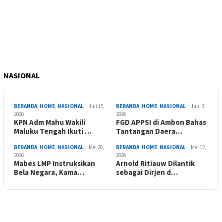
NASIONAL
BERANDA
,
HOME
,
NASIONAL
Juli 15,
BERANDA
,
HOME
,
NASIONAL
Juni 3,
2026
2026
KPN Adm Mahu Wakili
FGD APPSI di Ambon Bahas
Maluku Tengah Ikuti …
Tantangan Daera…
BERANDA
,
HOME
,
NASIONAL
Mei 20,
BERANDA
,
HOME
,
NASIONAL
Mei 12,
2026
2026
Mabes LMP Instruksikan
Arnold Ritiauw Dilantik
Bela Negara, Kama…
sebagai Dirjen d…