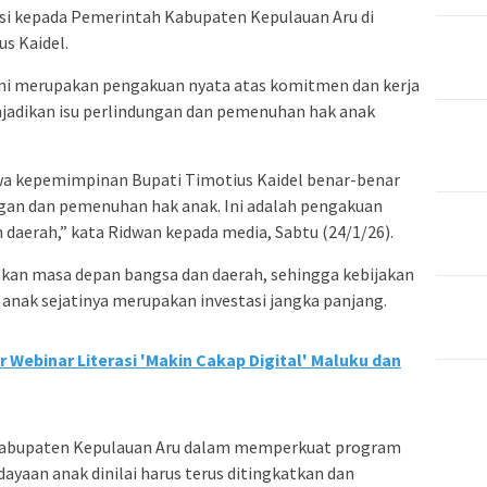
si kepada Pemerintah Kabupaten Kepulauan Aru di
s Kaidel.
ni merupakan pengakuan nyata atas komitmen dan kerja
jadikan isu perlindungan dan pemenuhan hak anak
a kepemimpinan Bupati Timotius Kaidel benar-benar
gan dan pemenuhan hak anak. Ini adalah pengakuan
 daerah,” kata Ridwan kepada media, Sabtu (24/1/26).
an masa depan bangsa dan daerah, sehingga kebijakan
nak sejatinya merupakan investasi jangka panjang.
Webinar Literasi 'Makin Cakap Digital' Maluku dan
 Kabupaten Kepulauan Aru dalam memperkuat program
ayaan anak dinilai harus terus ditingkatkan dan