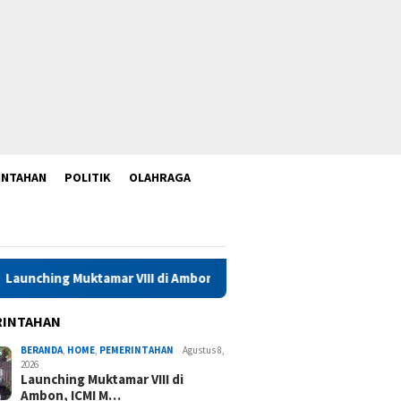
INTAHAN
POLITIK
OLAHRAGA
ar VIII di Ambon, ICMI Maluku Perkuat Konsolidasi dan Kolaboras
RINTAHAN
BERANDA
,
HOME
,
PEMERINTAHAN
Agustus 8,
2026
Launching Muktamar VIII di
Ambon, ICMI M…