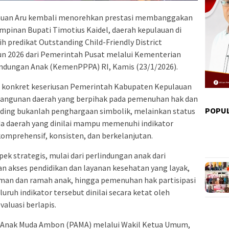
uan Aru kembali menorehkan prestasi membanggakan
impinan Bupati Timotius Kaidel, daerah kepulauan di
h predikat Outstanding Child-Friendly District
n 2026 dari Pemerintah Pusat melalui Kementerian
dungan Anak (KemenPPPA) RI, Kamis (23/1/2026).
i konkret keseriusan Pemerintah Kabupaten Kepulauan
ngunan daerah yang berpihak pada pemenuhan hak dan
POPU
nding bukanlah penghargaan simbolik, melainkan status
da daerah yang dinilai mampu memenuhi indikator
omprehensif, konsisten, dan berkelanjutan.
ek strategis, mulai dari perlindungan anak dari
n akses pendidikan dan layanan kesehatan yang layak,
aman dan ramah anak, hingga pemenuhan hak partisipasi
ruh indikator tersebut dinilai secara ketat oleh
luasi berlapis.
n Anak Muda Ambon (PAMA) melalui Wakil Ketua Umum,