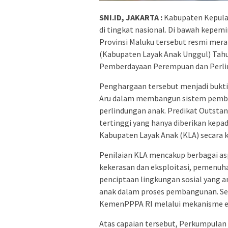
SNI.ID, JAKARTA :
Kabupaten Kepula
di tingkat nasional. Di bawah kepem
Provinsi Maluku tersebut resmi merai
(Kabupaten Layak Anak Unggul) Tahu
Pemberdayaan Perempuan dan Perlin
Penghargaan tersebut menjadi bukt
Aru dalam membangun sistem pemba
perlindungan anak. Predikat Outsta
tertinggi yang hanya diberikan kepa
Kabupaten Layak Anak (KLA) secara k
Penilaian KLA mencakup berbagai asp
kekerasan dan eksploitasi, pemenuha
penciptaan lingkungan sosial yang 
anak dalam proses pembangunan. Selu
KemenPPPA RI melalui mekanisme eva
Atas capaian tersebut, Perkumpula