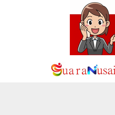
Loncat
ke
konten