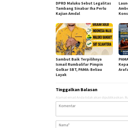
DPRD Maluku Sebut Legalitas
Laun
Tambang Sinabar Iha Perlu
Ambo
Kajian Amdal
Kons
Sambut Baik Terpilihnya
PAMA
Ismail Rumbalifar Pimpin
Kepa
Golkar SBT, PAMA: Beliau
Araf
Layak
Tinggalkan Balasan
Alamat email Anda tidak akan dipublikasikan.
Ru