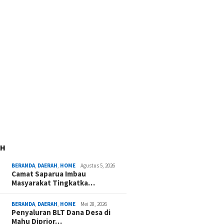
AH
BERANDA
,
DAERAH
,
HOME
Agustus 5, 2026
Camat Saparua Imbau
Masyarakat Tingkatka…
BERANDA
,
DAERAH
,
HOME
Mei 28, 2026
Penyaluran BLT Dana Desa di
Mahu Diprior…