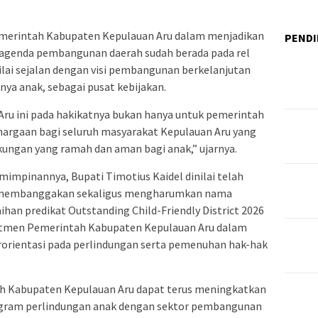
emerintah Kabupaten Kepulauan Aru dalam menjadikan
PENDI
i agenda pembangunan daerah sudah berada pada rel
ilai sejalan dengan visi pembangunan berkelanjutan
a anak, sebagai pusat kebijakan.
Aru ini pada hakikatnya bukan hanya untuk pemerintah
hargaan bagi seluruh masyarakat Kepulauan Aru yang
kungan yang ramah dan aman bagi anak,” ujarnya.
impinannya, Bupati Timotius Kaidel dinilai telah
g membanggakan sekaligus mengharumkan nama
aihan predikat Outstanding Child-Friendly District 2026
itmen Pemerintah Kabupaten Kepulauan Aru dalam
rientasi pada perlindungan serta pemenuhan hak-hak
h Kabupaten Kepulauan Aru dapat terus meningkatkan
gram perlindungan anak dengan sektor pembangunan