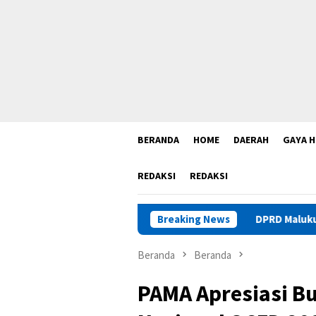
BERANDA
HOME
DAERAH
GAYA H
REDAKSI
REDAKSI
Breaking News
DPRD Maluku Sebut Legalitas 
Beranda
Beranda
PAMA Apresiasi B