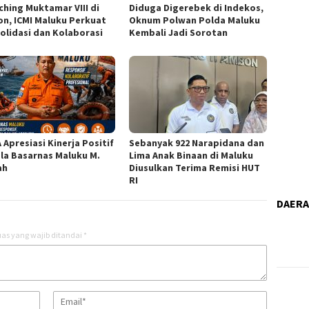
ching Muktamar VIII di
Diduga Digerebek di Indekos,
n, ICMI Maluku Perkuat
Oknum Polwan Polda Maluku
olidasi dan Kolaborasi
Kembali Jadi Sorotan
 Apresiasi Kinerja Positif
Sebanyak 922 Narapidana dan
la Basarnas Maluku M.
Lima Anak Binaan di Maluku
ah
Diusulkan Terima Remisi HUT
RI
DAER
as yang wajib ditandai
*