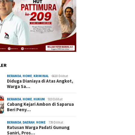
LER
BERANDA
,
HOME
,
KRIMINAL
6618 Dilihat
Diduga Dianiaya di Atas Angkot,
Warga Sa…
BERANDA
,
HOME
,
HUKUM
919 Dilihat
Cabang Kejari Ambon di Saparua
Beri Peny…
BERANDA
,
DAERAH
,
HOME
739 Dilihat
Ratusan Warga Padati Gunung
Saniri, Pros…