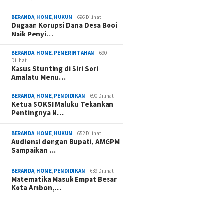
BERANDA
,
HOME
,
HUKUM
696 Dilihat
Dugaan Korupsi Dana Desa Booi
Naik Penyi…
BERANDA
,
HOME
,
PEMERINTAHAN
690
Dilihat
Kasus Stunting di Siri Sori
Amalatu Menu…
BERANDA
,
HOME
,
PENDIDIKAN
690 Dilihat
Ketua SOKSI Maluku Tekankan
Pentingnya N…
BERANDA
,
HOME
,
HUKUM
652 Dilihat
Audiensi dengan Bupati, AMGPM
Sampaikan …
BERANDA
,
HOME
,
PENDIDIKAN
639 Dilihat
Matematika Masuk Empat Besar
Kota Ambon,…