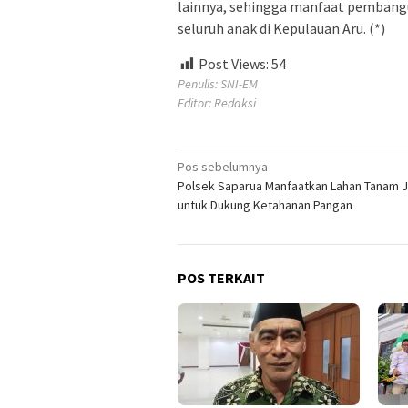
lainnya, sehingga manfaat pembangu
seluruh anak di Kepulauan Aru. (*)
Post Views:
54
Penulis: SNI-EM
Editor: Redaksi
Navigasi
Pos sebelumnya
Polsek Saparua Manfaatkan Lahan Tanam 
pos
untuk Dukung Ketahanan Pangan
POS TERKAIT