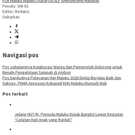
PLN Maluku Maluku Utara
PLN ULP Ambon
Ramli Malawat
Penulis: SNI-02
Editor: Redaksi
Sebarkan
Navigasi pos
Pos sebelumnya
Kolaborasi Warga dan Pemerintah Didorong untuk
Benahi Pengelolaan Sampah di Ambon
Pos berikutnya
Pelayanan Haji Maluku 2026 Dinilai Berjalan Baik dan
Sukses, PAMA Apresiasi Kakanwil KHU Maluku Djumadi Wali
Pos terkait
Jelang HUT RI, Pemuda Maluku Diajak Bangkit Lewat Kegiatan
“Catatan Hati Anak yang Runtuh”