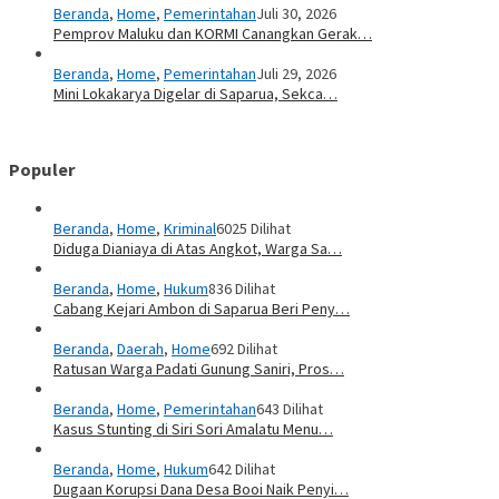
Beranda
,
Home
,
Pemerintahan
Juli 30, 2026
Pemprov Maluku dan KORMI Canangkan Gerak…
Beranda
,
Home
,
Pemerintahan
Juli 29, 2026
Mini Lokakarya Digelar di Saparua, Sekca…
Populer
Beranda
,
Home
,
Kriminal
6025 Dilihat
Diduga Dianiaya di Atas Angkot, Warga Sa…
Beranda
,
Home
,
Hukum
836 Dilihat
Cabang Kejari Ambon di Saparua Beri Peny…
Beranda
,
Daerah
,
Home
692 Dilihat
Ratusan Warga Padati Gunung Saniri, Pros…
Beranda
,
Home
,
Pemerintahan
643 Dilihat
Kasus Stunting di Siri Sori Amalatu Menu…
Beranda
,
Home
,
Hukum
642 Dilihat
Dugaan Korupsi Dana Desa Booi Naik Penyi…