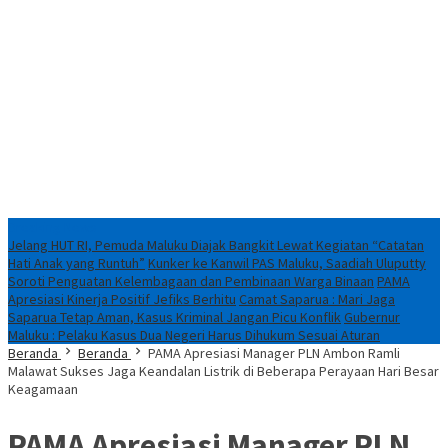
Breaking News
Jelang HUT RI, Pemuda Maluku Diajak Bangkit Lewat Kegiatan “Catatan
Hati Anak yang Runtuh”
Kunker ke Kanwil PAS Maluku, Saadiah Uluputty
Soroti Penguatan Kelembagaan dan Pembinaan Warga Binaan
PAMA
Apresiasi Kinerja Positif Jefiks Berhitu
Camat Saparua : Mari Jaga
Saparua Tetap Aman, Kasus Kriminal Jangan Picu Konflik
Gubernur
Maluku : Pelaku Kasus Dua Negeri Harus Dihukum Sesuai Aturan
Beranda
Beranda
PAMA Apresiasi Manager PLN Ambon Ramli
Malawat Sukses Jaga Keandalan Listrik di Beberapa Perayaan Hari Besar
Keagamaan
PAMA Apresiasi Manager PLN