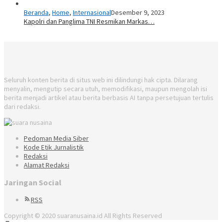
Beranda
,
Home
,
Internasional
Desember 9, 2023
Kapolri dan Panglima TNI Resmikan Markas…
Seluruh konten berita di situs web ini dilindungi hak cipta. Dilarang
menyalin, mengutip secara utuh, memodifikasi, maupun mengolah isi
berita menjadi artikel atau berita berbasis AI tanpa persetujuan tertulis
dari redaksi.
Pedoman Media Siber
Kode Etik Jurnalistik
Redaksi
Alamat Redaksi
Jaringan Social
RSS
Copyright © 2020 suaranusaina.id All Rights Reserved