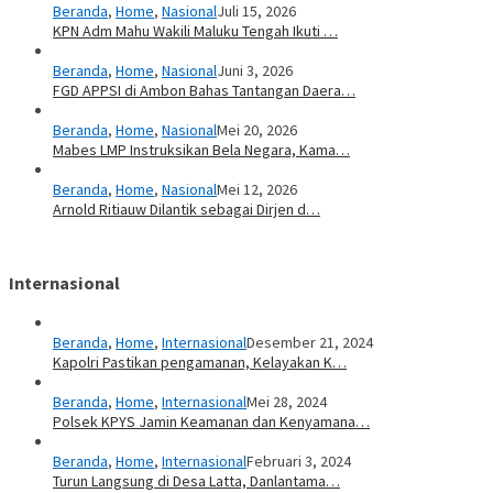
Beranda
,
Home
,
Nasional
Juli 15, 2026
KPN Adm Mahu Wakili Maluku Tengah Ikuti …
Beranda
,
Home
,
Nasional
Juni 3, 2026
FGD APPSI di Ambon Bahas Tantangan Daera…
Beranda
,
Home
,
Nasional
Mei 20, 2026
Mabes LMP Instruksikan Bela Negara, Kama…
Beranda
,
Home
,
Nasional
Mei 12, 2026
Arnold Ritiauw Dilantik sebagai Dirjen d…
Internasional
Beranda
,
Home
,
Internasional
Desember 21, 2024
Kapolri Pastikan pengamanan, Kelayakan K…
Beranda
,
Home
,
Internasional
Mei 28, 2024
Polsek KPYS Jamin Keamanan dan Kenyamana…
Beranda
,
Home
,
Internasional
Februari 3, 2024
Turun Langsung di Desa Latta, Danlantama…