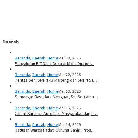
Daerah
Beranda
,
Daerah
,
Home
Mei 28, 2026
Penyaluran BLT Dana Desa di Mahu Diprior…
Beranda
,
Daerah
,
Home
Mei 22, 2026
Pentas Seni SMPN 43 Malteng dan SMPN 5 I…
Beranda
,
Daerah
,
Home
Mei 19, 2026
Semangat Basudara Menguat, Siri Sori Ama…
Beranda
,
Daerah
,
Home
Mei 15, 2026
Camat Saparua Apresiasi Masyarakat Jaga …
Beranda
,
Daerah
,
Home
Mei 14, 2026
Ratusan Warga Padati Gunung Saniri, Pros…