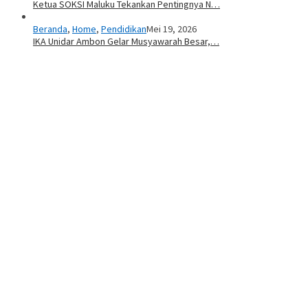
Ketua SOKSI Maluku Tekankan Pentingnya N…
Beranda
,
Home
,
Pendidikan
Mei 19, 2026
IKA Unidar Ambon Gelar Musyawarah Besar,…