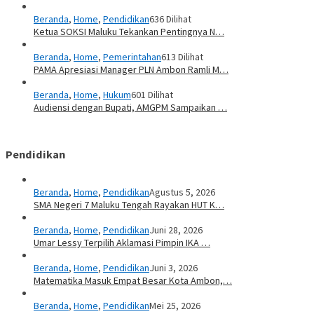
Beranda
,
Home
,
Pendidikan
636 Dilihat
Ketua SOKSI Maluku Tekankan Pentingnya N…
Beranda
,
Home
,
Pemerintahan
613 Dilihat
PAMA Apresiasi Manager PLN Ambon Ramli M…
Beranda
,
Home
,
Hukum
601 Dilihat
Audiensi dengan Bupati, AMGPM Sampaikan …
Pendidikan
Beranda
,
Home
,
Pendidikan
Agustus 5, 2026
SMA Negeri 7 Maluku Tengah Rayakan HUT K…
Beranda
,
Home
,
Pendidikan
Juni 28, 2026
Umar Lessy Terpilih Aklamasi Pimpin IKA …
Beranda
,
Home
,
Pendidikan
Juni 3, 2026
Matematika Masuk Empat Besar Kota Ambon,…
Beranda
,
Home
,
Pendidikan
Mei 25, 2026