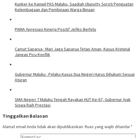
Kunker ke Kanwil PAS Maluku, Saadiah Uluputty Soroti Penguatan
Kelembagaan dan Pembinaan Warga Binaan
PAMA Apresiasi Kinerja Positif Jefiks Berhitu
Camat Saparua : Mari Jaga Saparua Tetap Aman, Kasus Kriminal
Jangan Picu Konflik
Gubernur Maluku : Pelaku Kasus Dua Negeri Harus Dihukum Sesuai
Aturan
SMA Negeri 7 Maluku Tengah Rayakan HUT Ke-67, Gubernur Ajak
Siswa Raih Prestasi
Tinggalkan Balasan
Alamat email Anda tidak akan dipublikasikan.
Ruas yang wajib ditandai
*