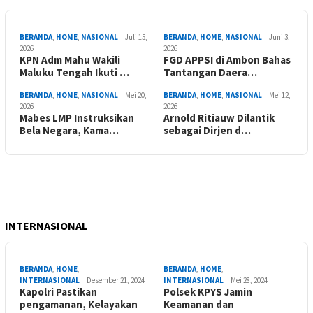
BERANDA
,
HOME
,
NASIONAL
Juli 15,
BERANDA
,
HOME
,
NASIONAL
Juni 3,
2026
2026
KPN Adm Mahu Wakili
FGD APPSI di Ambon Bahas
Maluku Tengah Ikuti …
Tantangan Daera…
BERANDA
,
HOME
,
NASIONAL
Mei 20,
BERANDA
,
HOME
,
NASIONAL
Mei 12,
2026
2026
Mabes LMP Instruksikan
Arnold Ritiauw Dilantik
Bela Negara, Kama…
sebagai Dirjen d…
INTERNASIONAL
BERANDA
,
HOME
,
BERANDA
,
HOME
,
INTERNASIONAL
Desember 21, 2024
INTERNASIONAL
Mei 28, 2024
Kapolri Pastikan
Polsek KPYS Jamin
pengamanan, Kelayakan
Keamanan dan