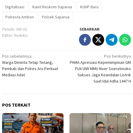
Digitalisasi
Kanit Reskrim Saparua
KUHP Baru
Polresta Ambon
Polsek Saparua
Penulis: SNI-02
SEBARKAN
Editor: Redaksi
Navigasi
Pos sebelumnya
Pos berikutnya
Warga Diminta Tetap Tenang,
PAMA Apresiasi Kepemimpinan GM
pos
Pemkab dan Polres Aru Perkuat
PLN UIW MMU Noer Soeratmoko
Mediasi Adat
Sukses Jaga Keandalan Listrik
Saat Idul Adha 1447 H
POS TERKAIT