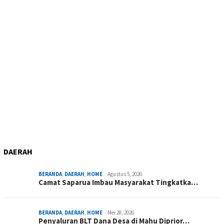
DAERAH
BERANDA
,
DAERAH
,
HOME
Agustus 5, 2026
Camat Saparua Imbau Masyarakat Tingkatka…
BERANDA
,
DAERAH
,
HOME
Mei 28, 2026
Penyaluran BLT Dana Desa di Mahu Diprior…