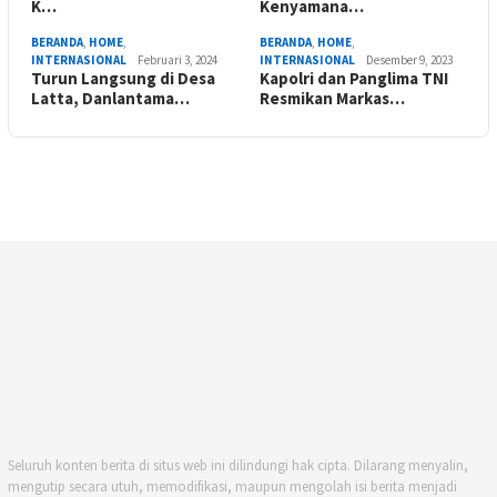
K…
Kenyamana…
BERANDA
,
HOME
,
BERANDA
,
HOME
,
INTERNASIONAL
Februari 3, 2024
INTERNASIONAL
Desember 9, 2023
Turun Langsung di Desa
Kapolri dan Panglima TNI
Latta, Danlantama…
Resmikan Markas…
Seluruh konten berita di situs web ini dilindungi hak cipta. Dilarang menyalin,
mengutip secara utuh, memodifikasi, maupun mengolah isi berita menjadi