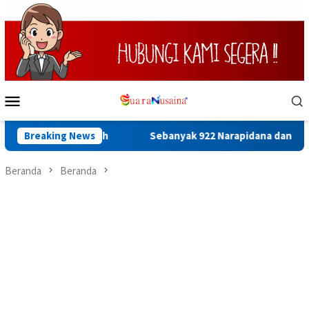
Loncat
ke
konten
Menu
Mobile
M. Arafah
Breaking News
Sebanyak 922 Narapidana dan Lima Anak Binaan 
Beranda
Beranda