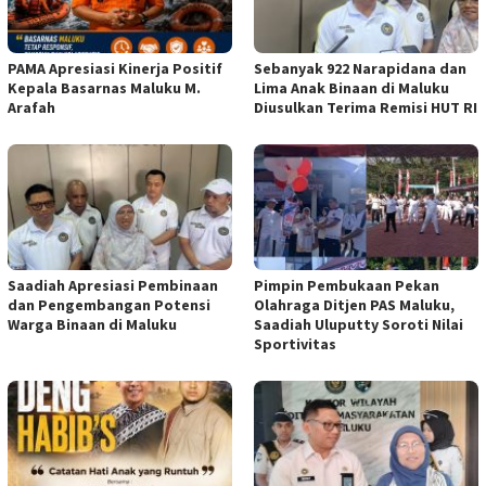
PAMA Apresiasi Kinerja Positif
Sebanyak 922 Narapidana dan
Kepala Basarnas Maluku M.
Lima Anak Binaan di Maluku
Arafah
Diusulkan Terima Remisi HUT RI
Saadiah Apresiasi Pembinaan
Pimpin Pembukaan Pekan
dan Pengembangan Potensi
Olahraga Ditjen PAS Maluku,
Warga Binaan di Maluku
Saadiah Uluputty Soroti Nilai
Sportivitas