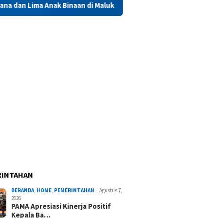
naan di Maluku Diusulkan Terima Remisi HUT RI
Saadiah A
RINTAHAN
BERANDA
,
HOME
,
PEMERINTAHAN
Agustus 7,
2026
PAMA Apresiasi Kinerja Positif
Kepala Ba…