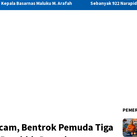
luku M. Arafah
Sebanyak 922 Narapidana dan Lima Anak Bi
PEME
cam, Bentrok Pemuda Tiga