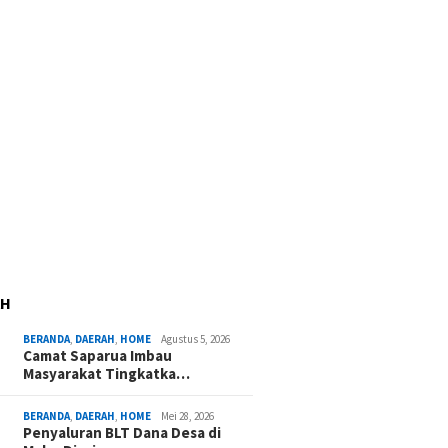
AH
BERANDA
,
DAERAH
,
HOME
Agustus 5, 2026
Camat Saparua Imbau
Masyarakat Tingkatka…
BERANDA
,
DAERAH
,
HOME
Mei 28, 2026
Penyaluran BLT Dana Desa di