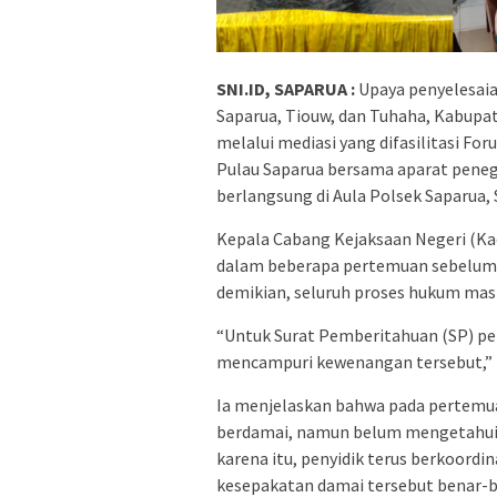
SNI.ID, SAPARUA :
Upaya penyelesaia
Saparua, Tiouw, dan Tuhaha, Kabup
melalui mediasi yang difasilitasi 
Pulau Saparua bersama aparat pene
berlangsung di Aula Polsek Saparua, 
Kepala Cabang Kejaksaan Negeri (K
dalam beberapa pertemuan sebelumn
demikian, seluruh proses hukum mas
“Untuk Surat Pemberitahuan (SP) pen
mencampuri kewenangan tersebut,” 
Ia menjelaskan bahwa pada pertemu
berdamai, namun belum mengetahui n
karena itu, penyidik terus berkoord
kesepakatan damai tersebut benar-be