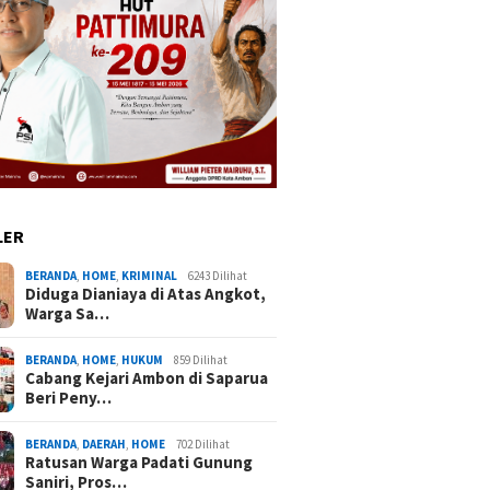
LER
BERANDA
,
HOME
,
KRIMINAL
6243 Dilihat
Diduga Dianiaya di Atas Angkot,
Warga Sa…
BERANDA
,
HOME
,
HUKUM
859 Dilihat
Cabang Kejari Ambon di Saparua
Beri Peny…
BERANDA
,
DAERAH
,
HOME
702 Dilihat
Ratusan Warga Padati Gunung
Saniri, Pros…