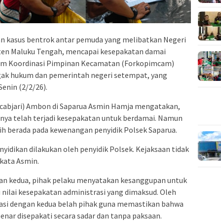
n kasus bentrok antar pemuda yang melibatkan Negeri
aten Maluku Tengah, mencapai kesepakatan damai
Forum Koordinasi Pimpinan Kecamatan (Forkopimcam)
gak hukum dan pemerintah negeri setempat, yang
Senin (2/2/26).
acabjari) Ambon di Saparua Asmin Hamja mengatakan,
ya telah terjadi kesepakatan untuk berdamai. Namun
ih berada pada kewenangan penyidik Polsek Saparua.
yidikan dilakukan oleh penyidik Polsek. Kejaksaan tidak
kata Asmin.
an kedua, pihak pelaku menyatakan kesanggupan untuk
ilai kesepakatan administrasi yang dimaksud. Oleh
inasi dengan kedua belah pihak guna memastikan bahwa
nar disepakati secara sadar dan tanpa paksaan.