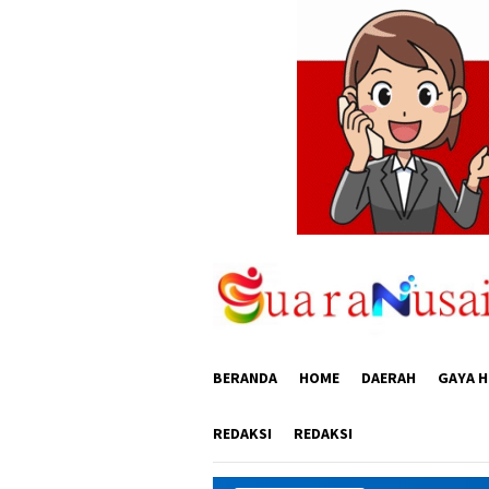
Loncat
ke
konten
BERANDA
HOME
DAERAH
GAYA H
REDAKSI
REDAKSI