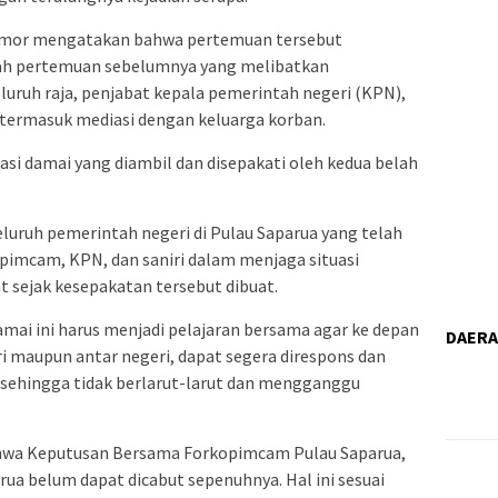
lamor mengatakan bahwa pertemuan tersebut
lah pertemuan sebelumnya yang melibatkan
uruh raja, penjabat kepala pemerintah negeri (KPN),
, termasuk mediasi dengan keluarga korban.
si damai yang diambil dan disepakati oleh kedua belah
luruh pemerintah negeri di Pulau Saparua yang telah
imcam, KPN, dan saniri dalam menjaga situasi
 sejak kesepakatan tersebut dibuat.
ai ini harus menjadi pelajaran bersama agar ke depan
DAER
ri maupun antar negeri, dapat segera direspons dan
 sehingga tidak berlarut-larut dan mengganggu
hwa Keputusan Bersama Forkopimcam Pulau Saparua,
rua belum dapat dicabut sepenuhnya. Hal ini sesuai