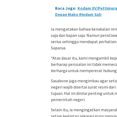
Baca Juga:
Kodam XV/Pattimura
Depan Mako Rindam Suli
Ia mengatakan bahwa kenakalan rema
saja dan kapan saja. Namun peristiw
serius sehingga mendapat perhatian
Saparua.
“Atas dasar itu, kami mengambil ke
berharap persoalan ini tidak memec
berharga untuk mempererat hubungan
Sasabone juga mengimbau agar setiap
negeri wajib disertai surat resmi da
tujuan. Hal ini dinilai penting unt
pemerintah negeri.
Selain itu, ia mengingatkan masyar
setiap kegiatan rekreasi guna mence