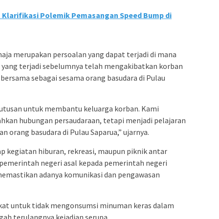
 Klarifikasi Polemik Pemasangan Speed Bump di
ja merupakan persoalan yang dapat terjadi di mana
a yang terjadi sebelumnya telah mengakibatkan korban
 bersama sebagai sesama orang basudara di Pulau
putusan untuk membantu keluarga korban. Kami
ahkan hubungan persaudaraan, tetapi menjadi pelajaran
 orang basudara di Pulau Saparua,” ujarnya.
 kegiatan hiburan, rekreasi, maupun piknik antar
ri pemerintah negeri asal kepada pemerintah negeri
uk memastikan adanya komunikasi dan pengawasan
akat untuk tidak mengonsumsi minuman keras dalam
gah terulangnya kejadian serupa.