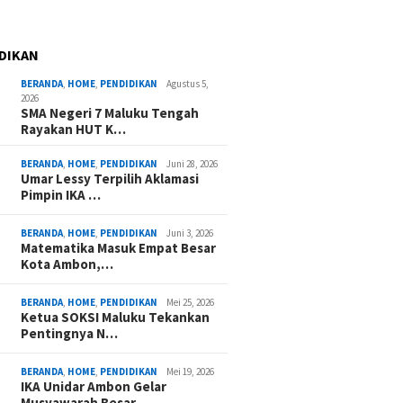
DIKAN
BERANDA
,
HOME
,
PENDIDIKAN
Agustus 5,
2026
SMA Negeri 7 Maluku Tengah
Rayakan HUT K…
BERANDA
,
HOME
,
PENDIDIKAN
Juni 28, 2026
Umar Lessy Terpilih Aklamasi
Pimpin IKA …
BERANDA
,
HOME
,
PENDIDIKAN
Juni 3, 2026
Matematika Masuk Empat Besar
Kota Ambon,…
BERANDA
,
HOME
,
PENDIDIKAN
Mei 25, 2026
Ketua SOKSI Maluku Tekankan
Pentingnya N…
BERANDA
,
HOME
,
PENDIDIKAN
Mei 19, 2026
IKA Unidar Ambon Gelar
Musyawarah Besar,…